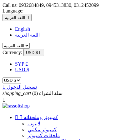
Call us:
0932684849, 0945313830, 0312452099
Language:

اللغة العربية
English
اللغة العربية
Currency:
USD $

SYP £
USD $
تسجيل الدخول

سلة الشراء
(0)
shopping_cart

كمبيوتر وملحقاته


لابتوب
كمبيوتر مكتبي
ملحقات كمبيوتر