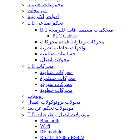
مجموعات تعليمية
مبرمجات
أدوات إلكترونية
تحكم صناعي


متحكمات منطقية قابلة للبرمجة


PLC Cables
محركات و دارات قيادة محركات
واجهات تخاطب بشرية
حساسات صناعية
محولات اتصال
محركات


محركات متناوبة
محركات مستمرة
محركات سيرفو
محركات خطوية
روبوتات
محولات بروتوكولات اتصال
موديولات تحكم عن بعد
موديولات اتصال وطرفيات


Bluetooth
Wi-fi
RF module
RS232-RS485-RS422