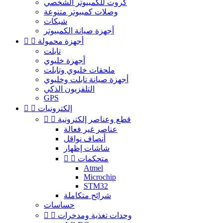
كروت للكمبيوتر الشخصي
وصلات كمبيوتر متنوعة
شبكات
أجهزة صيانة الكمبيوتر
أجهزة محمولة


تابلت
أجهزة خليوي
ملحقات خليوي وتابلت
أجهزة صيانة تابلت وخليوي
التلفزيون الذكي
GPS
إلكترونيات


قطع وعناصر إلكترونية


عناصر غير فعالة
أنصاف نواقل
شاشات إظهار
متحكمات


Atmel
Microchip
STM32
شرائح متكاملة
حساسات
وحدات تغذية ومدخرات

