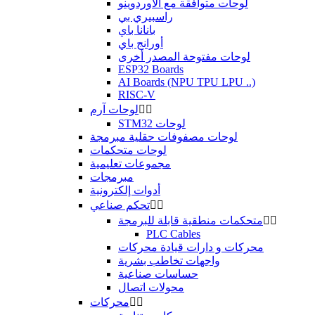
لوحات متوافقة مع الأوردوينو
راسبيري بي
بانانا باي
أورانج باي
لوحات مفتوحة المصدر أخرى
ESP32 Boards
AI Boards (NPU TPU LPU ..)
RISC-V


لوحات آرم
STM32 لوحات
لوحات مصفوفات حقلية مبرمجة
لوحات متحكمات
مجموعات تعليمية
مبرمجات
أدوات إلكترونية


تحكم صناعي


متحكمات منطقية قابلة للبرمجة
PLC Cables
محركات و دارات قيادة محركات
واجهات تخاطب بشرية
حساسات صناعية
محولات اتصال


محركات