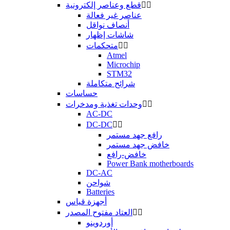


قطع وعناصر إلكترونية
عناصر غير فعالة
أنصاف نواقل
شاشات إظهار


متحكمات
Atmel
Microchip
STM32
شرائح متكاملة
حساسات


وحدات تغذية ومدخرات
AC-DC
DC-DC


رافع جهد مستمر
خافض جهد مستمر
خافض-رافع
Power Bank motherboards
DC-AC
شواحن
Batteries
أجهزة قياس


العتاد مفتوح المصدر
أوردوينو