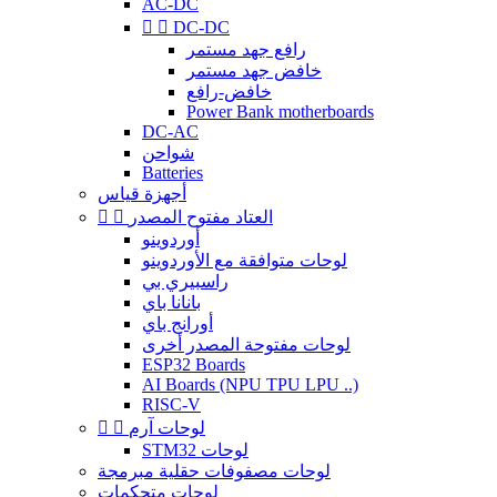
AC-DC


DC-DC
رافع جهد مستمر
خافض جهد مستمر
خافض-رافع
Power Bank motherboards
DC-AC
شواحن
Batteries
أجهزة قياس
العتاد مفتوح المصدر


أوردوينو
لوحات متوافقة مع الأوردوينو
راسبيري بي
بانانا باي
أورانج باي
لوحات مفتوحة المصدر أخرى
ESP32 Boards
AI Boards (NPU TPU LPU ..)
RISC-V
لوحات آرم


STM32 لوحات
لوحات مصفوفات حقلية مبرمجة
لوحات متحكمات