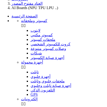
العتاد مفتوح المصدر
AI Boards (NPU TPU LPU ..)
الصفحة الرئيسية
كمبيوتر وملحقاته


لابتوب
كمبيوتر مكتبي
ملحقات كمبيوتر
كروت للكمبيوتر الشخصي
وصلات كمبيوتر متنوعة
شبكات
أجهزة صيانة الكمبيوتر
أجهزة محمولة


تابلت
أجهزة خليوي
ملحقات خليوي وتابلت
أجهزة صيانة تابلت وخليوي
التلفزيون الذكي
GPS
إلكترونيات

