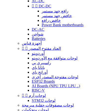
AC-DC


DC-DC
رافع جهد مستمر
خافض جهد مستمر
خافض-رافع
Power Bank motherboards
DC-AC
شواحن
Batteries
أجهزة قياس
العتاد مفتوح المصدر


أوردوينو
لوحات متوافقة مع الأوردوينو
راسبيري بي
بانانا باي
أورانج باي
لوحات مفتوحة المصدر أخرى
ESP32 Boards
AI Boards (NPU TPU LPU ..)
RISC-V
لوحات آرم


STM32 لوحات
لوحات مصفوفات حقلية مبرمجة
لوحات متحكمات