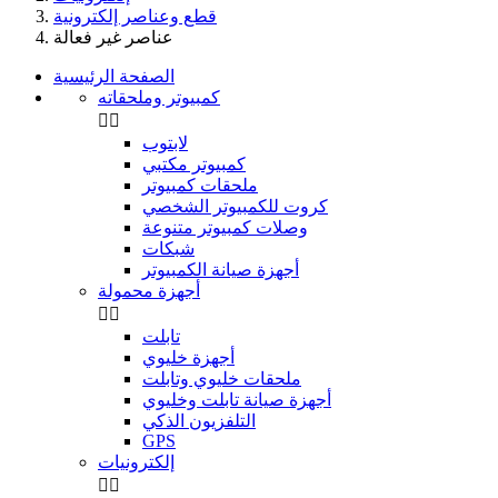
قطع وعناصر إلكترونية
عناصر غير فعالة
الصفحة الرئيسية
كمبيوتر وملحقاته


لابتوب
كمبيوتر مكتبي
ملحقات كمبيوتر
كروت للكمبيوتر الشخصي
وصلات كمبيوتر متنوعة
شبكات
أجهزة صيانة الكمبيوتر
أجهزة محمولة


تابلت
أجهزة خليوي
ملحقات خليوي وتابلت
أجهزة صيانة تابلت وخليوي
التلفزيون الذكي
GPS
إلكترونيات

