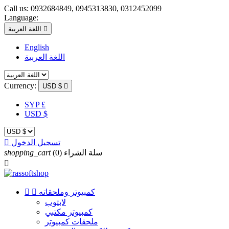
Call us:
0932684849, 0945313830, 0312452099
Language:

اللغة العربية
English
اللغة العربية
Currency:
USD $

SYP £
USD $
تسجيل الدخول

سلة الشراء
(0)
shopping_cart

كمبيوتر وملحقاته


لابتوب
كمبيوتر مكتبي
ملحقات كمبيوتر