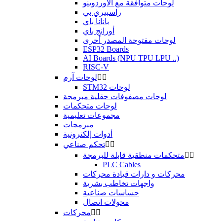
لوحات متوافقة مع الأوردوينو
راسبيري بي
بانانا باي
أورانج باي
لوحات مفتوحة المصدر أخرى
ESP32 Boards
AI Boards (NPU TPU LPU ..)
RISC-V


لوحات آرم
STM32 لوحات
لوحات مصفوفات حقلية مبرمجة
لوحات متحكمات
مجموعات تعليمية
مبرمجات
أدوات إلكترونية


تحكم صناعي


متحكمات منطقية قابلة للبرمجة
PLC Cables
محركات و دارات قيادة محركات
واجهات تخاطب بشرية
حساسات صناعية
محولات اتصال


محركات