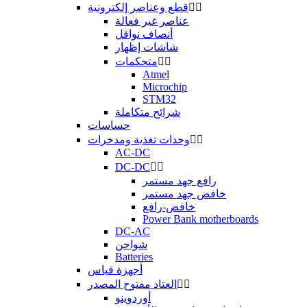


قطع وعناصر إلكترونية
عناصر غير فعالة
أنصاف نواقل
شاشات إظهار


متحكمات
Atmel
Microchip
STM32
شرائح متكاملة
حساسات


وحدات تغذية ومدخرات
AC-DC
DC-DC


رافع جهد مستمر
خافض جهد مستمر
خافض-رافع
Power Bank motherboards
DC-AC
شواحن
Batteries
أجهزة قياس


العتاد مفتوح المصدر
أوردوينو