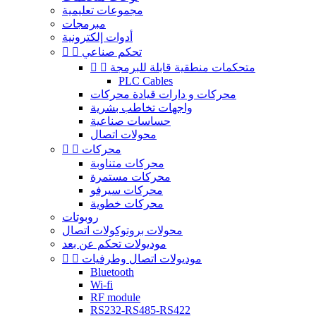
مجموعات تعليمية
مبرمجات
أدوات إلكترونية
تحكم صناعي


متحكمات منطقية قابلة للبرمجة


PLC Cables
محركات و دارات قيادة محركات
واجهات تخاطب بشرية
حساسات صناعية
محولات اتصال
محركات


محركات متناوبة
محركات مستمرة
محركات سيرفو
محركات خطوية
روبوتات
محولات بروتوكولات اتصال
موديولات تحكم عن بعد
موديولات اتصال وطرفيات


Bluetooth
Wi-fi
RF module
RS232-RS485-RS422