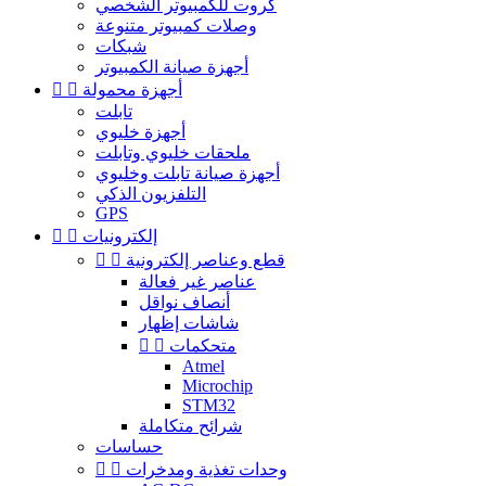
كروت للكمبيوتر الشخصي
وصلات كمبيوتر متنوعة
شبكات
أجهزة صيانة الكمبيوتر
أجهزة محمولة


تابلت
أجهزة خليوي
ملحقات خليوي وتابلت
أجهزة صيانة تابلت وخليوي
التلفزيون الذكي
GPS
إلكترونيات


قطع وعناصر إلكترونية


عناصر غير فعالة
أنصاف نواقل
شاشات إظهار
متحكمات


Atmel
Microchip
STM32
شرائح متكاملة
حساسات
وحدات تغذية ومدخرات

