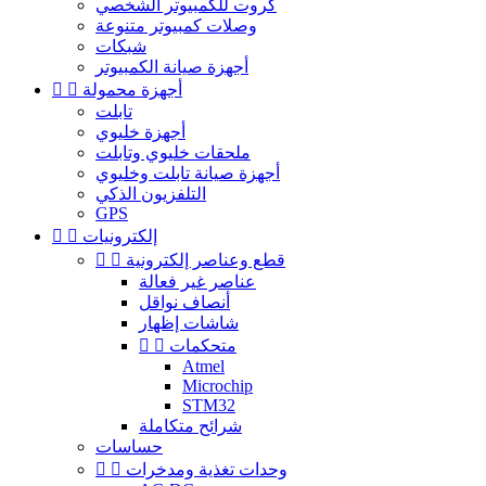
كروت للكمبيوتر الشخصي
وصلات كمبيوتر متنوعة
شبكات
أجهزة صيانة الكمبيوتر
أجهزة محمولة


تابلت
أجهزة خليوي
ملحقات خليوي وتابلت
أجهزة صيانة تابلت وخليوي
التلفزيون الذكي
GPS
إلكترونيات


قطع وعناصر إلكترونية


عناصر غير فعالة
أنصاف نواقل
شاشات إظهار
متحكمات


Atmel
Microchip
STM32
شرائح متكاملة
حساسات
وحدات تغذية ومدخرات

