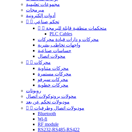
مجموعات تعليمية
مبرمجات
أدوات إلكترونية
تحكم صناعي


متحكمات منطقية قابلة للبرمجة


PLC Cables
محركات و دارات قيادة محركات
واجهات تخاطب بشرية
حساسات صناعية
محولات اتصال
محركات


محركات متناوبة
محركات مستمرة
محركات سيرفو
محركات خطوية
روبوتات
محولات بروتوكولات اتصال
موديولات تحكم عن بعد
موديولات اتصال وطرفيات


Bluetooth
Wi-fi
RF module
RS232-RS485-RS422