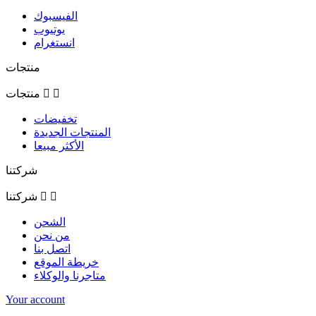
الفيسبوك
يوتيوب
انستغرام
منتجات


منتجات
تخفيضات
المنتجات الجديدة
الأكثر مبيعا
شركتنا


شركتنا
الشحن
من نحن
اتصل بنا
خريطة الموقع
متاجرنا والوكلاء
Your account