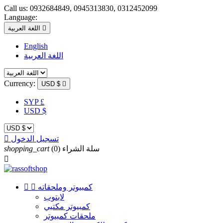
Call us:
0932684849, 0945313830, 0312452099
Language:

اللغة العربية
English
اللغة العربية
Currency:
USD $

SYP £
USD $
تسجيل الدخول

سلة الشراء
(0)
shopping_cart

كمبيوتر وملحقاته


لابتوب
كمبيوتر مكتبي
ملحقات كمبيوتر