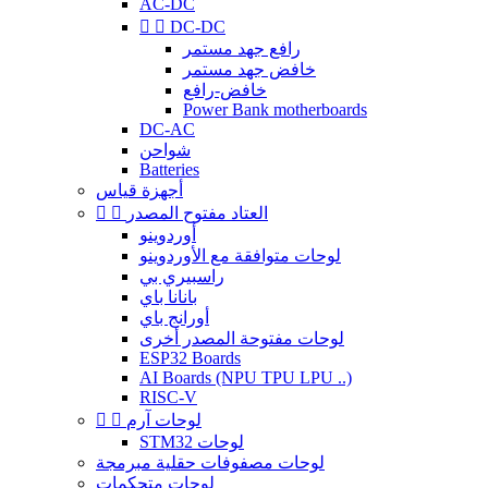
AC-DC


DC-DC
رافع جهد مستمر
خافض جهد مستمر
خافض-رافع
Power Bank motherboards
DC-AC
شواحن
Batteries
أجهزة قياس
العتاد مفتوح المصدر


أوردوينو
لوحات متوافقة مع الأوردوينو
راسبيري بي
بانانا باي
أورانج باي
لوحات مفتوحة المصدر أخرى
ESP32 Boards
AI Boards (NPU TPU LPU ..)
RISC-V
لوحات آرم


STM32 لوحات
لوحات مصفوفات حقلية مبرمجة
لوحات متحكمات