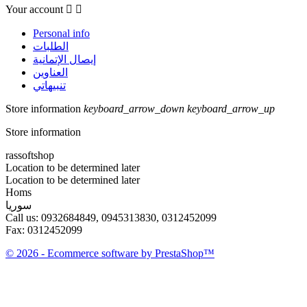
Your account


Personal info
الطلبات
إيصال الإتمانية
العناوين
تنبيهاتي
Store information
keyboard_arrow_down
keyboard_arrow_up
Store information
rassoftshop
Location to be determined later
Location to be determined later
Homs
سوريا
Call us:
0932684849, 0945313830, 0312452099
Fax:
0312452099
© 2026 - Ecommerce software by PrestaShop™