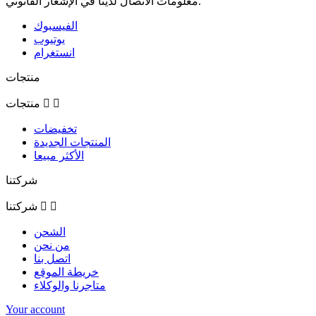
معلومات الاتصال لدينا في الإشعار القانوني.
الفيسبوك
يوتيوب
انستغرام
منتجات


منتجات
تخفيضات
المنتجات الجديدة
الأكثر مبيعا
شركتنا


شركتنا
الشحن
من نحن
اتصل بنا
خريطة الموقع
متاجرنا والوكلاء
Your account