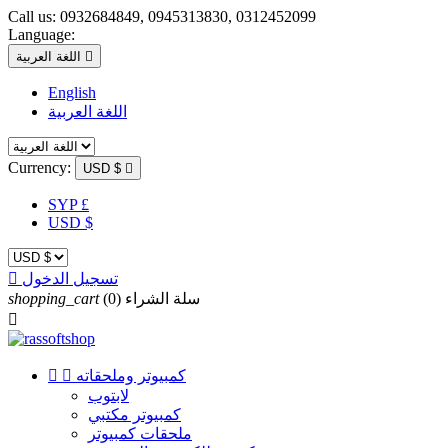
Call us:
0932684849, 0945313830, 0312452099
Language:

اللغة العربية
English
اللغة العربية
Currency:
USD $

SYP £
USD $
تسجيل الدخول

سلة الشراء
(0)
shopping_cart

كمبيوتر وملحقاته


لابتوب
كمبيوتر مكتبي
ملحقات كمبيوتر