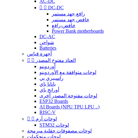
AC-DC


DC-DC
رافع جهد مستمر
خافض جهد مستمر
خافض-رافع
Power Bank motherboards
DC-AC
شواحن
Batteries
أجهزة قياس
العتاد مفتوح المصدر


أوردوينو
لوحات متوافقة مع الأوردوينو
راسبيري بي
بانانا باي
أورانج باي
لوحات مفتوحة المصدر أخرى
ESP32 Boards
AI Boards (NPU TPU LPU ..)
RISC-V
لوحات آرم


STM32 لوحات
لوحات مصفوفات حقلية مبرمجة
لوحات متحكمات