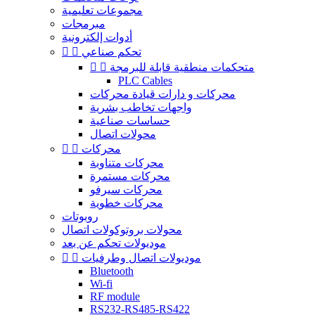
مجموعات تعليمية
مبرمجات
أدوات إلكترونية
تحكم صناعي


متحكمات منطقية قابلة للبرمجة


PLC Cables
محركات و دارات قيادة محركات
واجهات تخاطب بشرية
حساسات صناعية
محولات اتصال
محركات


محركات متناوبة
محركات مستمرة
محركات سيرفو
محركات خطوية
روبوتات
محولات بروتوكولات اتصال
موديولات تحكم عن بعد
موديولات اتصال وطرفيات


Bluetooth
Wi-fi
RF module
RS232-RS485-RS422