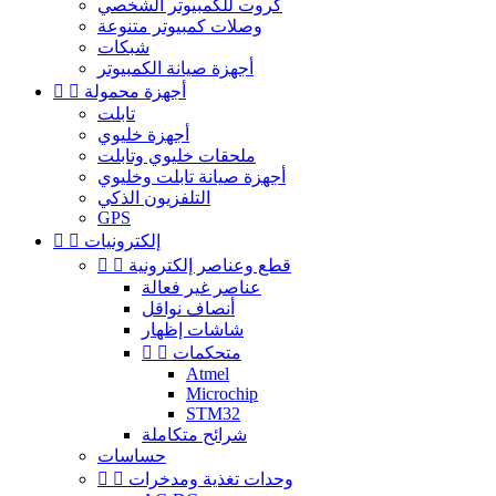
كروت للكمبيوتر الشخصي
وصلات كمبيوتر متنوعة
شبكات
أجهزة صيانة الكمبيوتر
أجهزة محمولة


تابلت
أجهزة خليوي
ملحقات خليوي وتابلت
أجهزة صيانة تابلت وخليوي
التلفزيون الذكي
GPS
إلكترونيات


قطع وعناصر إلكترونية


عناصر غير فعالة
أنصاف نواقل
شاشات إظهار
متحكمات


Atmel
Microchip
STM32
شرائح متكاملة
حساسات
وحدات تغذية ومدخرات

