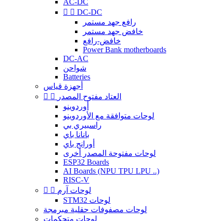
AC-DC


DC-DC
رافع جهد مستمر
خافض جهد مستمر
خافض-رافع
Power Bank motherboards
DC-AC
شواحن
Batteries
أجهزة قياس
العتاد مفتوح المصدر


أوردوينو
لوحات متوافقة مع الأوردوينو
راسبيري بي
بانانا باي
أورانج باي
لوحات مفتوحة المصدر أخرى
ESP32 Boards
AI Boards (NPU TPU LPU ..)
RISC-V
لوحات آرم


STM32 لوحات
لوحات مصفوفات حقلية مبرمجة
لوحات متحكمات