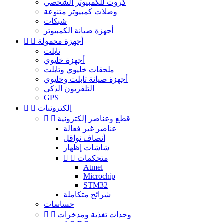
كروت للكمبيوتر الشخصي
وصلات كمبيوتر متنوعة
شبكات
أجهزة صيانة الكمبيوتر
أجهزة محمولة


تابلت
أجهزة خليوي
ملحقات خليوي وتابلت
أجهزة صيانة تابلت وخليوي
التلفزيون الذكي
GPS
إلكترونيات


قطع وعناصر إلكترونية


عناصر غير فعالة
أنصاف نواقل
شاشات إظهار
متحكمات


Atmel
Microchip
STM32
شرائح متكاملة
حساسات
وحدات تغذية ومدخرات

