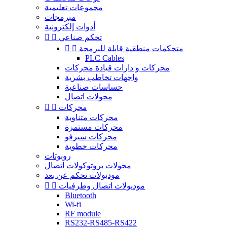
مجموعات تعليمية
مبرمجات
أدوات إلكترونية
تحكم صناعي


متحكمات منطقية قابلة للبرمجة


PLC Cables
محركات و دارات قيادة محركات
واجهات تخاطب بشرية
حساسات صناعية
محولات اتصال
محركات


محركات متناوبة
محركات مستمرة
محركات سيرفو
محركات خطوية
روبوتات
محولات بروتوكولات اتصال
موديولات تحكم عن بعد
موديولات اتصال وطرفيات


Bluetooth
Wi-fi
RF module
RS232-RS485-RS422