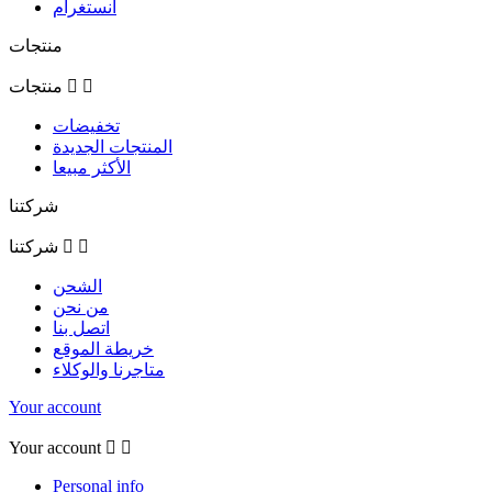
انستغرام
منتجات


منتجات
تخفيضات
المنتجات الجديدة
الأكثر مبيعا
شركتنا


شركتنا
الشحن
من نحن
اتصل بنا
خريطة الموقع
متاجرنا والوكلاء
Your account
Your account


Personal info