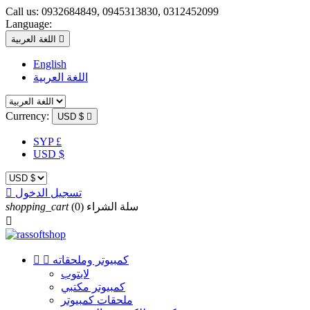
Call us:
0932684849, 0945313830, 0312452099
Language:

اللغة العربية
English
اللغة العربية
Currency:
USD $

SYP £
USD $
تسجيل الدخول

سلة الشراء
(0)
shopping_cart

كمبيوتر وملحقاته


لابتوب
كمبيوتر مكتبي
ملحقات كمبيوتر