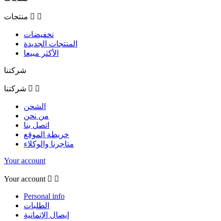


منتجات
تخفيضات
المنتجات الجديدة
الأكثر مبيعا
شركتنا


شركتنا
الشحن
من نحن
اتصل بنا
خريطة الموقع
متاجرنا والوكلاء
Your account
Your account


Personal info
الطلبات
إيصال الإتمانية