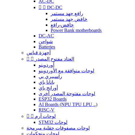
AC-DC


DC-DC
رافع جهد مستمر
خافض جهد مستمر
خافض-رافع
Power Bank motherboards
DC-AC
شواحن
Batteries
أجهزة قياس
العتاد مفتوح المصدر


أوردوينو
لوحات متوافقة مع الأوردوينو
راسبيري بي
بانانا باي
أورانج باي
لوحات مفتوحة المصدر أخرى
ESP32 Boards
AI Boards (NPU TPU LPU ..)
RISC-V
لوحات آرم


STM32 لوحات
لوحات مصفوفات حقلية مبرمجة
لوحات متحكمات