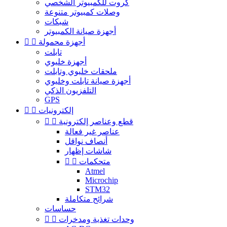
كروت للكمبيوتر الشخصي
وصلات كمبيوتر متنوعة
شبكات
أجهزة صيانة الكمبيوتر
أجهزة محمولة


تابلت
أجهزة خليوي
ملحقات خليوي وتابلت
أجهزة صيانة تابلت وخليوي
التلفزيون الذكي
GPS
إلكترونيات


قطع وعناصر إلكترونية


عناصر غير فعالة
أنصاف نواقل
شاشات إظهار
متحكمات


Atmel
Microchip
STM32
شرائح متكاملة
حساسات
وحدات تغذية ومدخرات

