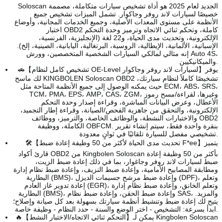
Soloscan الجديد لعام 2025 هو أداة تشخيص سيارات متكاملة، مصممة
خصيصًا لسيارات لاند روفر وجاكوار. تشمل الميزات تشخيص جميع
الأنظمة على مستوى المعدات الأصلية، وجميع الخدمات المجانية، وأوضاع
اختبار OBD2 كاملة، وتحكم ثنائي الاتجاه وترميز وحدة التحكم
الإلكترونية، وتحديث مدى الحياة، و22 لغة (الإنجليزية، الفرنسية،
الإسبانية، الألمانية، الإيطالية، الروسية، البرتغالية، اليابانية، الصينية، إلخ).
إنه مثالي لمالكي السيارات الشخصية المتخصصين، وورش Auto 4S،
والميكانيكيين.
🚗【تشخيص كامل لنظام OE-Level لسيارات لاند روفر وجاكوار】يوفر
لك ماسح KINGBOLEN Soloscan OBD2 تشخيصًا كاملاً لنظام سيارتك،
حيث يمكنه الوصول إلى جميع الأنظمة المتاحة مثل ECM، ABS، SRS،
TCM، PMA، EPS، AMP، CAS، ZGM، وغيرها، لقراءة/مسح رموز
الأعطال، وعرض البيانات المباشرة، وقراءة إصدار وحدة التحكم
الإلكترونية، والتحقق من جاهزية الفحص/الصيانة، وقراءة إطار التجميد،
والاختبارات النشطة، والوظائف الخاصة، والترميز، ووظائف OBD2
الكاملة، ووظيفة OBFCM. بنقرة واحدة فقط، سيتم إنشاء تقرير
تشخيصي مفصل للسيارة تلقائيًا في ثوانٍ معدودة.
🛠️【تحديث مدى الحياة لأكثر من 50 وظيفة إعادة ضبط F*ee】يتميز
قارئ أكواد OBD2 من Kingbolen Soloscan بأكثر من 50 وظيفة إعادة
ضبط لسيارات لاند روفر وجاغوار، بما في ذلك إعادة ضبط الزيت،
ومطابقة المصابيح الأمامية، وإعادة ضبط النزيف، وإعادة ضبط نظام إدارة
البطارية (BMS)، وإعادة ضبط مرشح جسيمات الديزل (DPF)، وتعلم
إعادة تدوير غاز العادم (EGR)، وتعلم الخانق، وإعادة ضبط نظام إدارة
البطارية (BMS)، وإعادة ضبط الحقن، وإعادة ضبط نظام SAS، والمزيد.
يتيح لك إعادة ضبط وتنشيط أنظمة سيارتك بسهولة بعد كل صيانة وإصلاح؛
ابدأ بسرعة: التشخيص - اختر الوضع والسنة - حدد النظام - وظيفة خاصة.
🔥【التحكم ثنائي الاتجاه/الاختبار النشط】يمكن لـ Kingbolen Soloscan