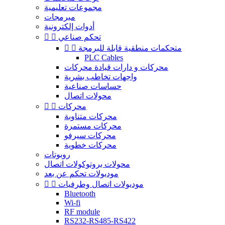
مجموعات تعليمية
مبرمجات
أدوات إلكترونية
تحكم صناعي


متحكمات منطقية قابلة للبرمجة


PLC Cables
محركات و دارات قيادة محركات
واجهات تخاطب بشرية
حساسات صناعية
محولات اتصال
محركات


محركات متناوبة
محركات مستمرة
محركات سيرفو
محركات خطوية
روبوتات
محولات بروتوكولات اتصال
موديولات تحكم عن بعد
موديولات اتصال وطرفيات


Bluetooth
Wi-fi
RF module
RS232-RS485-RS422