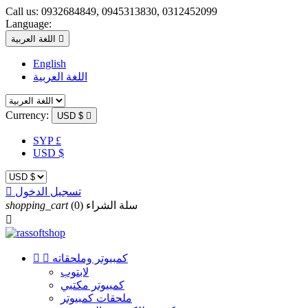
Call us:
0932684849, 0945313830, 0312452099
Language:

اللغة العربية
English
اللغة العربية
Currency:
USD $

SYP £
USD $
تسجيل الدخول

سلة الشراء
(0)
shopping_cart

كمبيوتر وملحقاته


لابتوب
كمبيوتر مكتبي
ملحقات كمبيوتر