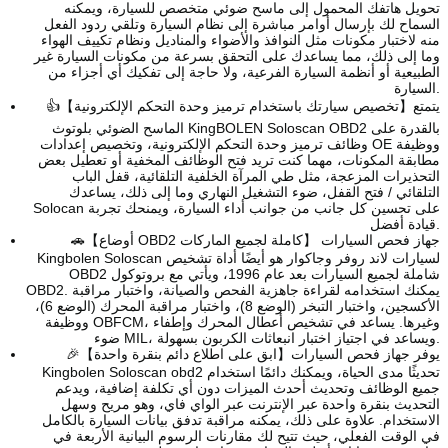
تحويل هاتفك المحمول إلى ماسح ضوئي متخصص للسيارة، ويمكنه
السماح لك بإرسال أوامر مباشرة إلى نظام السيارة وتلقي ردود الفعل
منه لاختبار مكونات مثل النوافذ والأضواء والمناديل ونظام تكييف الهواء
وما إلى ذلك، مما يساعدك على التحقق بسرعة من مكونات السيارة غير
الطبيعية أو أنظمة السيارة الفرعية، ولا حاجة إلى تفكيك أي أجزاء من
السيارة.
👍【تخصيص سيارتك باستخدام ترميز وحدة التحكم الإلكترونية】يتمتع
الماسح الضوئي بلوتوث KingBOLEN Soloscan OBD2 بالقدرة على
وظائف ترميز وحدة التحكم الإلكترونية، وتخصيص إعدادات OE ووظيفة
مطابقة المكونات، مهما كنت تريد فتح الوظائف المخفية أو تعطيل بعض
التحذيرات المزعجة، مثل طي المرآة الخلفية التلقائية، قفل الباب
التلقائي / فتح القفل، ضوء التشغيل النهاري وما إلى ذلك، يساعدك
Solocan على تحسين كل جانب من جوانب أداء السيارة، ويمنحك تجربة
قيادة أفضل.
🚗【أوضاع OBD2 كاملة لجميع الماركات】 جهاز فحص السيارات
Kingbolen Soloscan لسيارات لاند روفر وجاكوار هو أيضًا أداة تشخيص
OBD2 شاملة لجميع السيارات بعد عام 1996، ويأتي مع بروتوكول
OBD2. يمكنك استخدامه لقراءة جاهزية الفحص والصيانة، واختبار مراقبة
الأكسجين، واختبار التبخر (الوضع 8)، واختبار مراقبة المحرك (الوضع 6)،
ووظيفة OBFCM، وغيرها. يساعد في تشخيص أعطال المحرك وإطفاء
ضوء MIL، ويساعد في اجتياز اختبار انبعاثات الكربون بسهولة.
🎉【ابق على اطلاع دائم بنقرة واحدة】يوفر جهاز فحص السيارات
Kingbolen Soloscan obd2 تحديثًا مدى الحياة، ويمكنك دائمًا استخدام
جميع الوظائف وتحديث أحدث الميزات دون أي تكلفة إضافية، ويدعم
التحديث بنقرة واحدة عبر الإنترنت عبر الواي فاي، وهو مريح وسهل
الاستخدام. علاوة على ذلك، يمكنه مراقبة تدفق بيانات السيارة بالكامل
في الوقت الفعلي، حيث تتيح لك مقارنات الرسوم البيانية الأربعة في