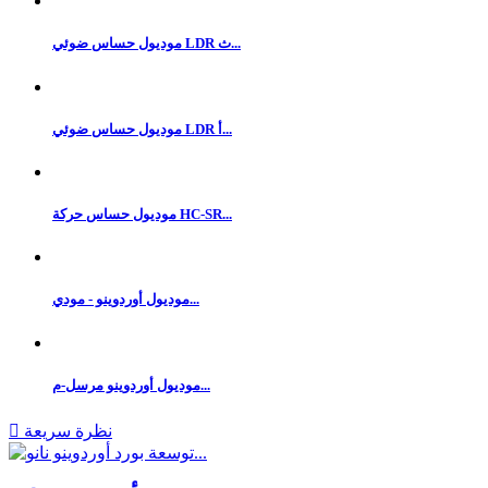
موديول حساس ضوئي LDR ث...
موديول حساس ضوئي LDR أ...
موديول حساس حركة HC-SR...
موديول أوردوينو - مودي...
موديول أوردوينو مرسل-م...
نظرة سريعة
