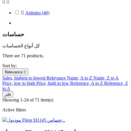



Arduino
(40)
حساسات
كل أنواع الحساسات
There are 71 products.
Sort by:
Relevance

Sales, highest to lowest
Relevance
Name, A to Z
Name, Z to A
Price, low to high
Price, high to low
Reference, A to Z
Reference, Z
to A
فلتر
Showing 1-24 of 71 item(s)
Active filters