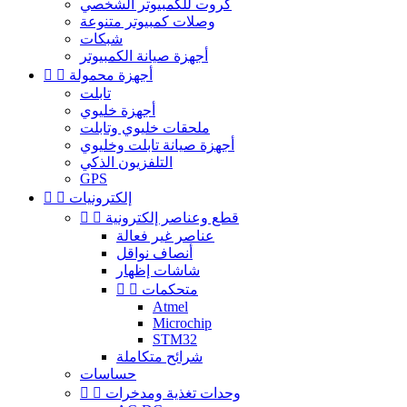
كروت للكمبيوتر الشخصي
وصلات كمبيوتر متنوعة
شبكات
أجهزة صيانة الكمبيوتر
أجهزة محمولة


تابلت
أجهزة خليوي
ملحقات خليوي وتابلت
أجهزة صيانة تابلت وخليوي
التلفزيون الذكي
GPS
إلكترونيات


قطع وعناصر إلكترونية


عناصر غير فعالة
أنصاف نواقل
شاشات إظهار
متحكمات


Atmel
Microchip
STM32
شرائح متكاملة
حساسات
وحدات تغذية ومدخرات

