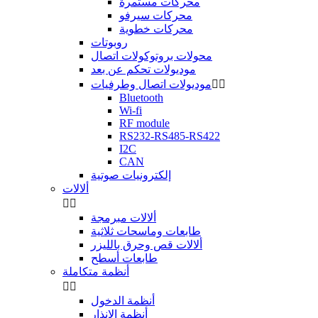
محركات مستمرة
محركات سيرفو
محركات خطوية
روبوتات
محولات بروتوكولات اتصال
موديولات تحكم عن بعد


موديولات اتصال وطرفيات
Bluetooth
Wi-fi
RF module
RS232-RS485-RS422
I2C
CAN
إلكترونيات صوتية
ألالات


ألالات مبرمجة
طابعات وماسحات ثلاثية
ألالات قص وحرق بالليزر
طابعات أسطح
أنظمة متكاملة


أنظمة الدخول
أنظمة الإنذار