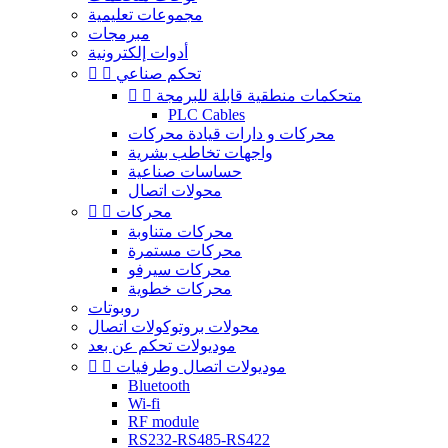
مجموعات تعليمية
مبرمجات
أدوات إلكترونية
تحكم صناعي


متحكمات منطقية قابلة للبرمجة


PLC Cables
محركات و دارات قيادة محركات
واجهات تخاطب بشرية
حساسات صناعية
محولات اتصال
محركات


محركات متناوبة
محركات مستمرة
محركات سيرفو
محركات خطوية
روبوتات
محولات بروتوكولات اتصال
موديولات تحكم عن بعد
موديولات اتصال وطرفيات


Bluetooth
Wi-fi
RF module
RS232-RS485-RS422