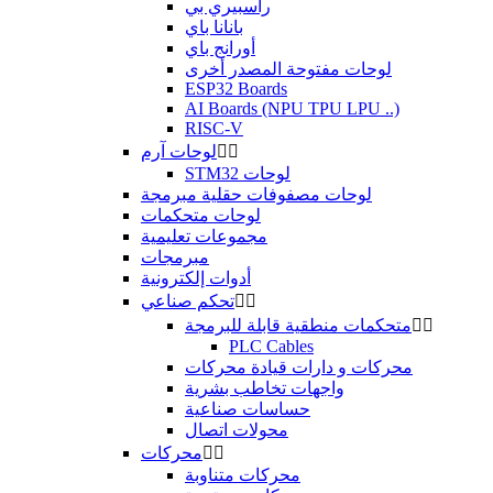
راسبيري بي
بانانا باي
أورانج باي
لوحات مفتوحة المصدر أخرى
ESP32 Boards
AI Boards (NPU TPU LPU ..)
RISC-V


لوحات آرم
STM32 لوحات
لوحات مصفوفات حقلية مبرمجة
لوحات متحكمات
مجموعات تعليمية
مبرمجات
أدوات إلكترونية


تحكم صناعي


متحكمات منطقية قابلة للبرمجة
PLC Cables
محركات و دارات قيادة محركات
واجهات تخاطب بشرية
حساسات صناعية
محولات اتصال


محركات
محركات متناوبة