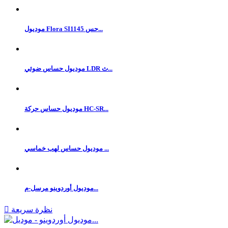
موديول Flora SI1145 حس...
موديول حساس ضوئي LDR ث...
موديول حساس حركة HC-SR...
موديول حساس لهب خماسي ...
موديول أوردوينو مرسل-م...
نظرة سريعة
