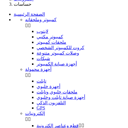
حساسات
الصفحة الرئيسية
كمبيوتر وملحقاته


لابتوب
كمبيوتر مكتبي
ملحقات كمبيوتر
كروت للكمبيوتر الشخصي
وصلات كمبيوتر متنوعة
شبكات
أجهزة صيانة الكمبيوتر
أجهزة محمولة


تابلت
أجهزة خليوي
ملحقات خليوي وتابلت
أجهزة صيانة تابلت وخليوي
التلفزيون الذكي
GPS
إلكترونيات




قطع وعناصر إلكترونية