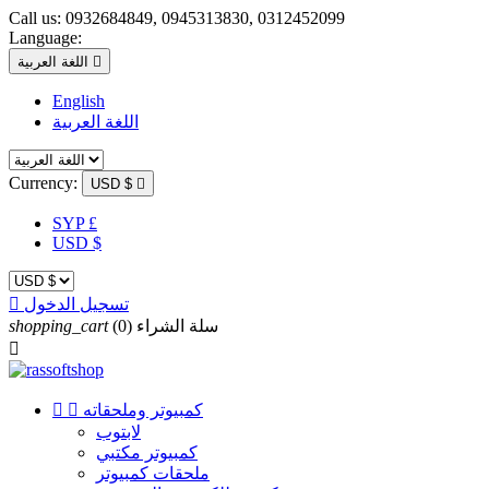
Call us:
0932684849, 0945313830, 0312452099
Language:

اللغة العربية
English
اللغة العربية
Currency:
USD $

SYP £
USD $
تسجيل الدخول

سلة الشراء
(0)
shopping_cart

كمبيوتر وملحقاته


لابتوب
كمبيوتر مكتبي
ملحقات كمبيوتر