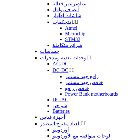
عناصر غير فعالة
أنصاف نواقل
شاشات إظهار


متحكمات
Atmel
Microchip
STM32
شرائح متكاملة
حساسات


وحدات تغذية ومدخرات
AC-DC
DC-DC


رافع جهد مستمر
خافض جهد مستمر
خافض-رافع
Power Bank motherboards
DC-AC
شواحن
Batteries
أجهزة قياس


العتاد مفتوح المصدر
أوردوينو
لوحات متوافقة مع الأوردوينو