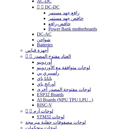
AC-DC


DC-DC
رافع جهد مستمر
خافض جهد مستمر
خافض-رافع
Power Bank motherboards
DC-AC
شواحن
Batteries
أجهزة قياس
العتاد مفتوح المصدر


أوردوينو
لوحات متوافقة مع الأوردوينو
راسبيري بي
بانانا باي
أورانج باي
لوحات مفتوحة المصدر أخرى
ESP32 Boards
AI Boards (NPU TPU LPU ..)
RISC-V
لوحات آرم


STM32 لوحات
لوحات مصفوفات حقلية مبرمجة
لوحات متحكمات