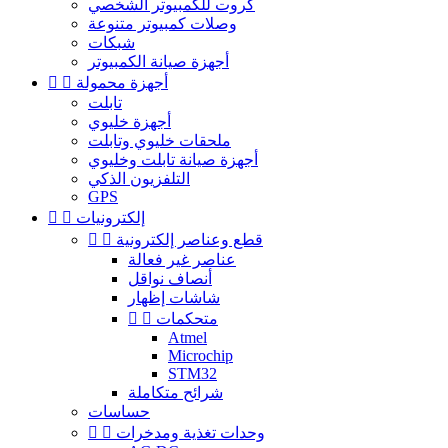
كروت للكمبيوتر الشخصي
وصلات كمبيوتر متنوعة
شبكات
أجهزة صيانة الكمبيوتر
أجهزة محمولة


تابلت
أجهزة خليوي
ملحقات خليوي وتابلت
أجهزة صيانة تابلت وخليوي
التلفزيون الذكي
GPS
إلكترونيات


قطع وعناصر إلكترونية


عناصر غير فعالة
أنصاف نواقل
شاشات إظهار
متحكمات


Atmel
Microchip
STM32
شرائح متكاملة
حساسات
وحدات تغذية ومدخرات

