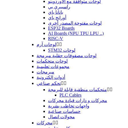
لوحات متوافقة مع الأوردوينو
راسبيري بي
بانانا باي
أورانج باي
لوحات مفتوحة المصدر أخرى
ESP32 Boards
AI Boards (NPU TPU LPU ..)
RISC-V


لوحات آرم
STM32 لوحات
لوحات مصفوفات حقلية مبرمجة
لوحات متحكمات
مجموعات تعليمية
مبرمجات
أدوات إلكترونية


تحكم صناعي


متحكمات منطقية قابلة للبرمجة
PLC Cables
محركات و دارات قيادة محركات
واجهات تخاطب بشرية
حساسات صناعية
محولات اتصال


محركات