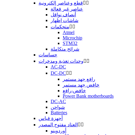


قطع وعناصر إلكترونية
عناصر غير فعالة
أنصاف نواقل
شاشات إظهار


متحكمات
Atmel
Microchip
STM32
شرائح متكاملة
حساسات


وحدات تغذية ومدخرات
AC-DC
DC-DC


رافع جهد مستمر
خافض جهد مستمر
خافض-رافع
Power Bank motherboards
DC-AC
شواحن
Batteries
أجهزة قياس


العتاد مفتوح المصدر
أوردوينو