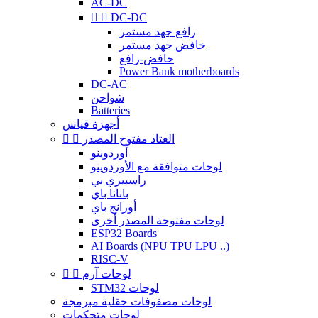
AC-DC


DC-DC
رافع جهد مستمر
خافض جهد مستمر
خافض-رافع
Power Bank motherboards
DC-AC
شواحن
Batteries
أجهزة قياس
العتاد مفتوح المصدر


أوردوينو
لوحات متوافقة مع الأوردوينو
راسبيري بي
بانانا باي
أورانج باي
لوحات مفتوحة المصدر أخرى
ESP32 Boards
AI Boards (NPU TPU LPU ..)
RISC-V
لوحات آرم


STM32 لوحات
لوحات مصفوفات حقلية مبرمجة
لوحات متحكمات