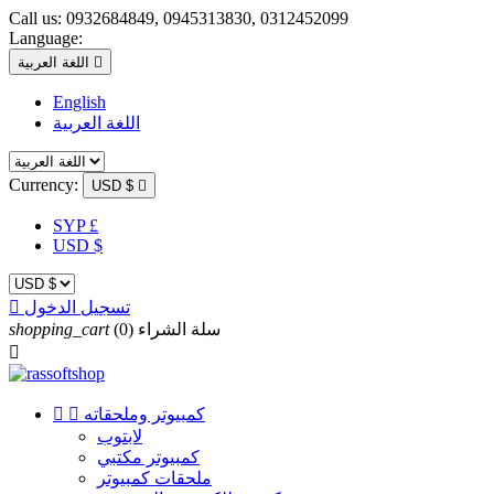
Call us:
0932684849, 0945313830, 0312452099
Language:

اللغة العربية
English
اللغة العربية
Currency:
USD $

SYP £
USD $
تسجيل الدخول

سلة الشراء
(0)
shopping_cart

كمبيوتر وملحقاته


لابتوب
كمبيوتر مكتبي
ملحقات كمبيوتر