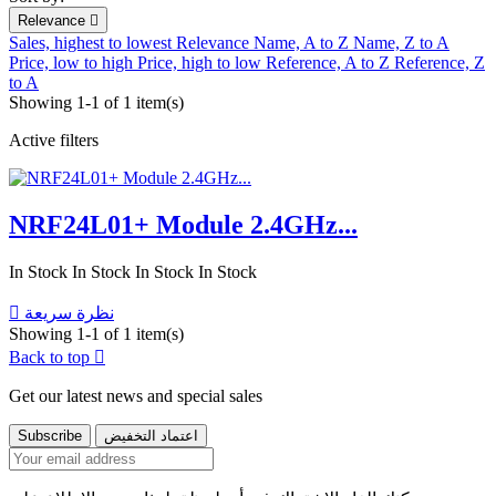
Relevance

Sales, highest to lowest
Relevance
Name, A to Z
Name, Z to A
Price, low to high
Price, high to low
Reference, A to Z
Reference, Z
to A
Showing 1-1 of 1 item(s)
Active filters
NRF24L01+ Module 2.4GHz...
In Stock
In Stock
In Stock
In Stock
نظرة سريعة

Showing 1-1 of 1 item(s)
Back to top

Get our latest news and special sales