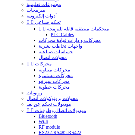
مجموعات تعليمية
مبرمجات
أدوات إلكترونية
تحكم صناعي


متحكمات منطقية قابلة للبرمجة


PLC Cables
محركات و دارات قيادة محركات
واجهات تخاطب بشرية
حساسات صناعية
محولات اتصال
محركات


محركات متناوبة
محركات مستمرة
محركات سيرفو
محركات خطوية
روبوتات
محولات بروتوكولات اتصال
موديولات تحكم عن بعد
موديولات اتصال وطرفيات


Bluetooth
Wi-fi
RF module
RS232-RS485-RS422