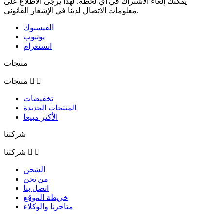
يمكنك إلغاء الاشتراك في أي لحظة. لهذا يرجى الاطلاع على
معلومات الاتصال لدينا في الإشعار القانوني.
الفيسبوك
يوتيوب
انستغرام
منتجات


منتجات
تخفيضات
المنتجات الجديدة
الأكثر مبيعا
شركتنا


شركتنا
الشحن
من نحن
اتصل بنا
خريطة الموقع
متاجرنا والوكلاء