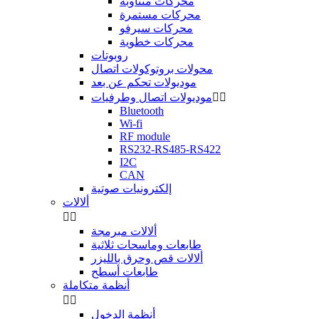
محركات متناوبة
محركات مستمرة
محركات سيرفو
محركات خطوية
روبوتات
محولات بروتوكولات اتصال
موديولات تحكم عن بعد


موديولات اتصال وطرفيات
Bluetooth
Wi-fi
RF module
RS232-RS485-RS422
I2C
CAN
إلكترونيات صوتية
ألالات


ألالات مبرمجة
طابعات وماسحات ثلاثية
ألالات قص وحرق بالليزر
طابعات أسطح
أنظمة متكاملة


أنظمة الدخول