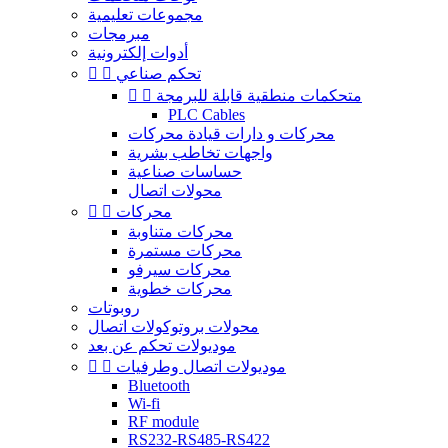
مجموعات تعليمية
مبرمجات
أدوات إلكترونية
تحكم صناعي


متحكمات منطقية قابلة للبرمجة


PLC Cables
محركات و دارات قيادة محركات
واجهات تخاطب بشرية
حساسات صناعية
محولات اتصال
محركات


محركات متناوبة
محركات مستمرة
محركات سيرفو
محركات خطوية
روبوتات
محولات بروتوكولات اتصال
موديولات تحكم عن بعد
موديولات اتصال وطرفيات


Bluetooth
Wi-fi
RF module
RS232-RS485-RS422