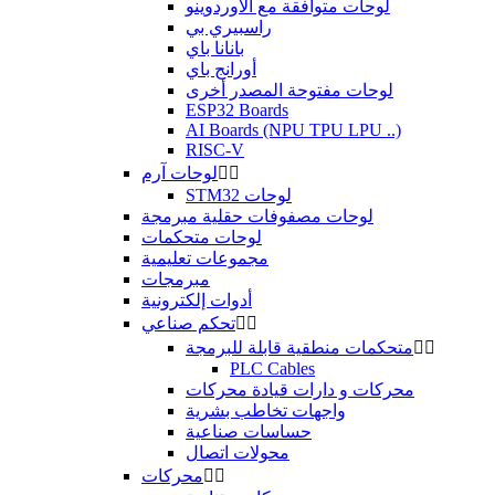
لوحات متوافقة مع الأوردوينو
راسبيري بي
بانانا باي
أورانج باي
لوحات مفتوحة المصدر أخرى
ESP32 Boards
AI Boards (NPU TPU LPU ..)
RISC-V


لوحات آرم
STM32 لوحات
لوحات مصفوفات حقلية مبرمجة
لوحات متحكمات
مجموعات تعليمية
مبرمجات
أدوات إلكترونية


تحكم صناعي


متحكمات منطقية قابلة للبرمجة
PLC Cables
محركات و دارات قيادة محركات
واجهات تخاطب بشرية
حساسات صناعية
محولات اتصال


محركات