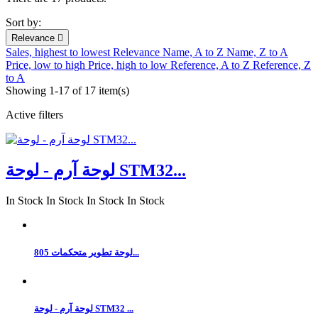
Sort by:
Relevance

Sales, highest to lowest
Relevance
Name, A to Z
Name, Z to A
Price, low to high
Price, high to low
Reference, A to Z
Reference, Z
to A
Showing 1-17 of 17 item(s)
Active filters
لوحة آرم - لوحة STM32...
In Stock
In Stock
In Stock
In Stock
لوحة تطوير متحكمات 805...
لوحة آرم - لوحة STM32 ...