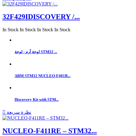
32F429IDISCOVERY /...
In Stock
In Stock
In Stock
In Stock
لوحة آرم - لوحة STM32 ...
ARM STM32 NUCLEO-F401R...
Discovery Kit with STM...
نظرة سريعة

NUCLEO-F411RE – STM32...