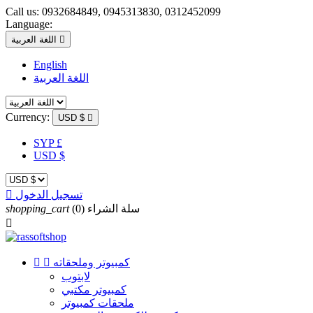
Call us:
0932684849, 0945313830, 0312452099
Language:

اللغة العربية
English
اللغة العربية
Currency:
USD $

SYP £
USD $
تسجيل الدخول

سلة الشراء
(0)
shopping_cart

كمبيوتر وملحقاته


لابتوب
كمبيوتر مكتبي
ملحقات كمبيوتر