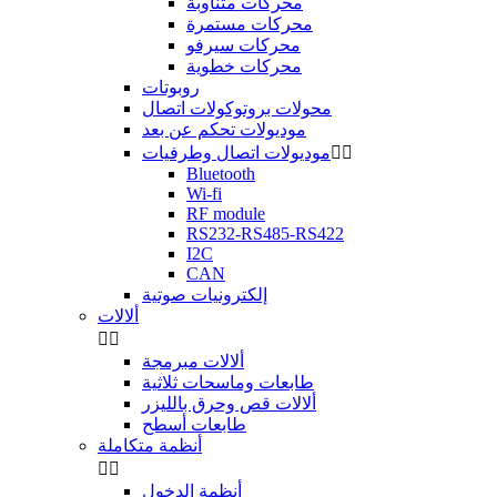
محركات متناوبة
محركات مستمرة
محركات سيرفو
محركات خطوية
روبوتات
محولات بروتوكولات اتصال
موديولات تحكم عن بعد


موديولات اتصال وطرفيات
Bluetooth
Wi-fi
RF module
RS232-RS485-RS422
I2C
CAN
إلكترونيات صوتية
ألالات


ألالات مبرمجة
طابعات وماسحات ثلاثية
ألالات قص وحرق بالليزر
طابعات أسطح
أنظمة متكاملة


أنظمة الدخول