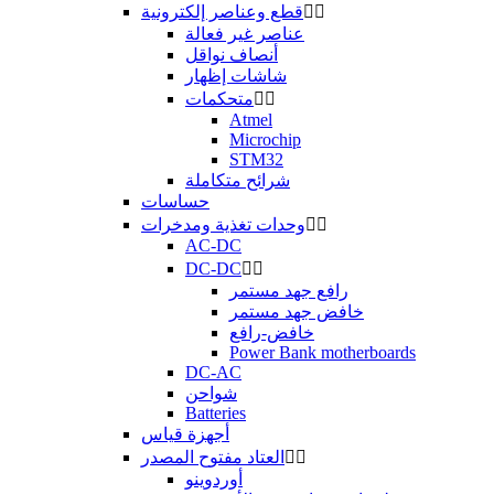


قطع وعناصر إلكترونية
عناصر غير فعالة
أنصاف نواقل
شاشات إظهار


متحكمات
Atmel
Microchip
STM32
شرائح متكاملة
حساسات


وحدات تغذية ومدخرات
AC-DC
DC-DC


رافع جهد مستمر
خافض جهد مستمر
خافض-رافع
Power Bank motherboards
DC-AC
شواحن
Batteries
أجهزة قياس


العتاد مفتوح المصدر
أوردوينو