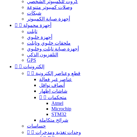
كروت للكمبيوتر الشخصي
وصلات كمبيوتر متنوعة
شبكات
أجهزة صيانة الكمبيوتر
أجهزة محمولة


تابلت
أجهزة خليوي
ملحقات خليوي وتابلت
أجهزة صيانة تابلت وخليوي
التلفزيون الذكي
GPS
إلكترونيات


قطع وعناصر إلكترونية


عناصر غير فعالة
أنصاف نواقل
شاشات إظهار
متحكمات


Atmel
Microchip
STM32
شرائح متكاملة
حساسات
وحدات تغذية ومدخرات

