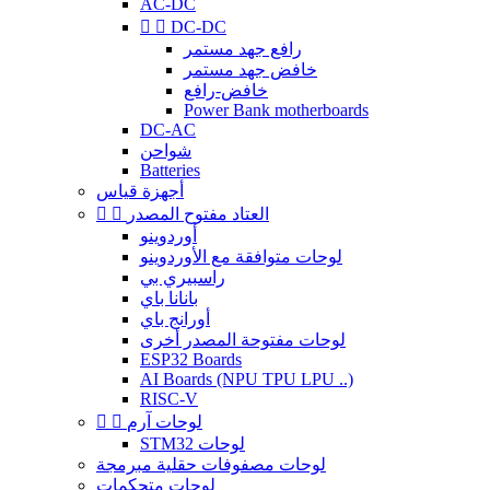
AC-DC


DC-DC
رافع جهد مستمر
خافض جهد مستمر
خافض-رافع
Power Bank motherboards
DC-AC
شواحن
Batteries
أجهزة قياس
العتاد مفتوح المصدر


أوردوينو
لوحات متوافقة مع الأوردوينو
راسبيري بي
بانانا باي
أورانج باي
لوحات مفتوحة المصدر أخرى
ESP32 Boards
AI Boards (NPU TPU LPU ..)
RISC-V
لوحات آرم


STM32 لوحات
لوحات مصفوفات حقلية مبرمجة
لوحات متحكمات