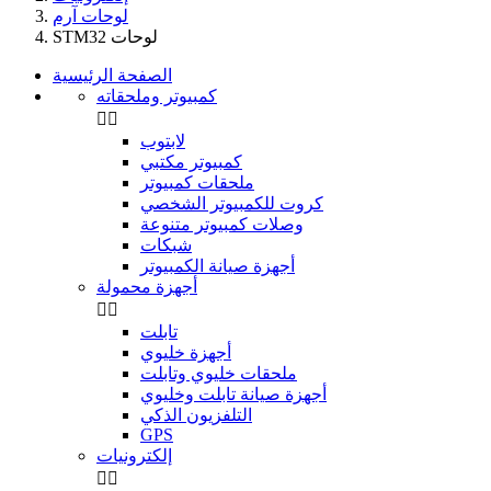
لوحات آرم
STM32 لوحات
الصفحة الرئيسية
كمبيوتر وملحقاته


لابتوب
كمبيوتر مكتبي
ملحقات كمبيوتر
كروت للكمبيوتر الشخصي
وصلات كمبيوتر متنوعة
شبكات
أجهزة صيانة الكمبيوتر
أجهزة محمولة


تابلت
أجهزة خليوي
ملحقات خليوي وتابلت
أجهزة صيانة تابلت وخليوي
التلفزيون الذكي
GPS
إلكترونيات

