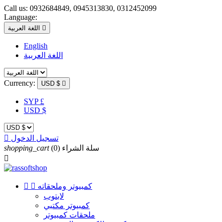
Call us:
0932684849, 0945313830, 0312452099
Language:

اللغة العربية
English
اللغة العربية
Currency:
USD $

SYP £
USD $
تسجيل الدخول

سلة الشراء
(0)
shopping_cart

كمبيوتر وملحقاته


لابتوب
كمبيوتر مكتبي
ملحقات كمبيوتر