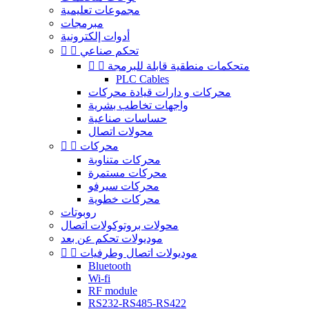
مجموعات تعليمية
مبرمجات
أدوات إلكترونية
تحكم صناعي


متحكمات منطقية قابلة للبرمجة


PLC Cables
محركات و دارات قيادة محركات
واجهات تخاطب بشرية
حساسات صناعية
محولات اتصال
محركات


محركات متناوبة
محركات مستمرة
محركات سيرفو
محركات خطوية
روبوتات
محولات بروتوكولات اتصال
موديولات تحكم عن بعد
موديولات اتصال وطرفيات


Bluetooth
Wi-fi
RF module
RS232-RS485-RS422