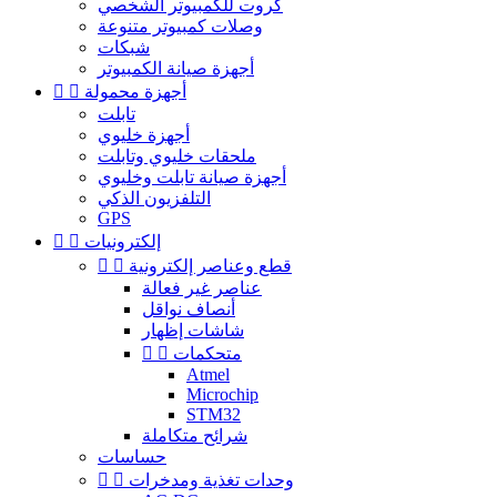
كروت للكمبيوتر الشخصي
وصلات كمبيوتر متنوعة
شبكات
أجهزة صيانة الكمبيوتر
أجهزة محمولة


تابلت
أجهزة خليوي
ملحقات خليوي وتابلت
أجهزة صيانة تابلت وخليوي
التلفزيون الذكي
GPS
إلكترونيات


قطع وعناصر إلكترونية


عناصر غير فعالة
أنصاف نواقل
شاشات إظهار
متحكمات


Atmel
Microchip
STM32
شرائح متكاملة
حساسات
وحدات تغذية ومدخرات

