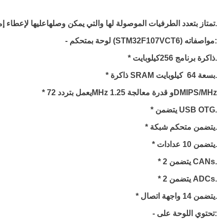
لوحات تطوير STM32 بمتحكم STM32F107VCT6 تمتاز بتعدد الطرفيات الموصولة لها والتي يمكن وصلهاعليها لإعطاء إمكانية واسعة من التطبيقات التي تلبي معظم المبرمجين والمطورين.
- لوحة بمتحكم (STM32F107VCT6) مواصفاته:
* ذاكرة برنامج 256كيلوبايت.
* ذاكرة SRAM بسعة 64 كيلوبايت.
* يعمل بتردد 72MHz و قدرة معالجة 1.25DMIPS/MHz
* يتضمن USB OTG.
* يتضمن متحكم شبكة.
* يتضمن 10 عدادات.
* يتضمن 2 CANs.
* يتضمن 2 ADCs.
* يتضمن 14 واجهة اتصال.
- تحتوي اللوحة على: