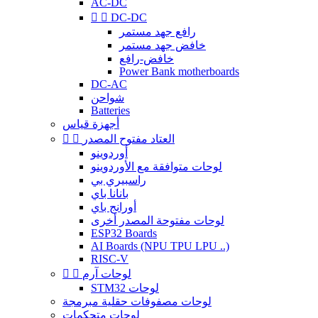
AC-DC


DC-DC
رافع جهد مستمر
خافض جهد مستمر
خافض-رافع
Power Bank motherboards
DC-AC
شواحن
Batteries
أجهزة قياس
العتاد مفتوح المصدر


أوردوينو
لوحات متوافقة مع الأوردوينو
راسبيري بي
بانانا باي
أورانج باي
لوحات مفتوحة المصدر أخرى
ESP32 Boards
AI Boards (NPU TPU LPU ..)
RISC-V
لوحات آرم


STM32 لوحات
لوحات مصفوفات حقلية مبرمجة
لوحات متحكمات