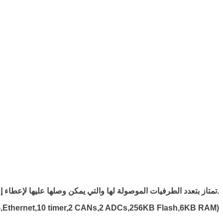
تمتاز بتعدد الطرفيات الموصولة لها والتي يمكن وصلها عليها لإعطاء إمكانية واسعة من التطبيقات التي تلبي معظم المبرمجين والمطورين.
Ethernet,10 timer,2 CANs,2 ADCs,256KB Flash,6KB RAM)