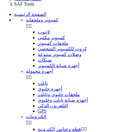
SAT Tools
الصفحة الرئيسية
كمبيوتر وملحقاته


لابتوب
كمبيوتر مكتبي
ملحقات كمبيوتر
كروت للكمبيوتر الشخصي
وصلات كمبيوتر متنوعة
شبكات
أجهزة صيانة الكمبيوتر
أجهزة محمولة


تابلت
أجهزة خليوي
ملحقات خليوي وتابلت
أجهزة صيانة تابلت وخليوي
التلفزيون الذكي
GPS
إلكترونيات




قطع وعناصر إلكترونية