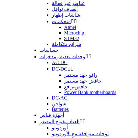
عناصر غير فعالة
أنصاف نواقل
شاشات إظهار


متحكمات
Atmel
Microchip
STM32
شرائح متكاملة
حساسات


وحدات تغذية ومدخرات
AC-DC
DC-DC


رافع جهد مستمر
خافض جهد مستمر
خافض-رافع
Power Bank motherboards
DC-AC
شواحن
Batteries
أجهزة قياس


العتاد مفتوح المصدر
أوردوينو
لوحات متوافقة مع الأوردوينو