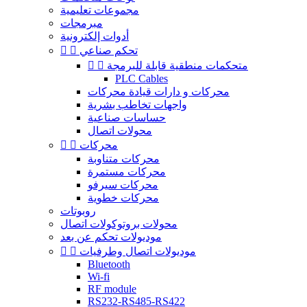
مجموعات تعليمية
مبرمجات
أدوات إلكترونية
تحكم صناعي


متحكمات منطقية قابلة للبرمجة


PLC Cables
محركات و دارات قيادة محركات
واجهات تخاطب بشرية
حساسات صناعية
محولات اتصال
محركات


محركات متناوبة
محركات مستمرة
محركات سيرفو
محركات خطوية
روبوتات
محولات بروتوكولات اتصال
موديولات تحكم عن بعد
موديولات اتصال وطرفيات


Bluetooth
Wi-fi
RF module
RS232-RS485-RS422