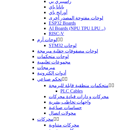
راسبيري بي
بانانا باي
أورانج باي
لوحات مفتوحة المصدر أخرى
ESP32 Boards
AI Boards (NPU TPU LPU ..)
RISC-V


لوحات آرم
STM32 لوحات
لوحات مصفوفات حقلية مبرمجة
لوحات متحكمات
مجموعات تعليمية
مبرمجات
أدوات إلكترونية


تحكم صناعي


متحكمات منطقية قابلة للبرمجة
PLC Cables
محركات و دارات قيادة محركات
واجهات تخاطب بشرية
حساسات صناعية
محولات اتصال


محركات
محركات متناوبة