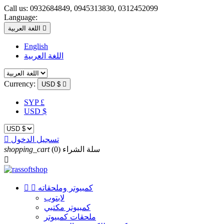
Call us:
0932684849, 0945313830, 0312452099
Language:

اللغة العربية
English
اللغة العربية
Currency:
USD $

SYP £
USD $
تسجيل الدخول

سلة الشراء
(0)
shopping_cart

كمبيوتر وملحقاته


لابتوب
كمبيوتر مكتبي
ملحقات كمبيوتر