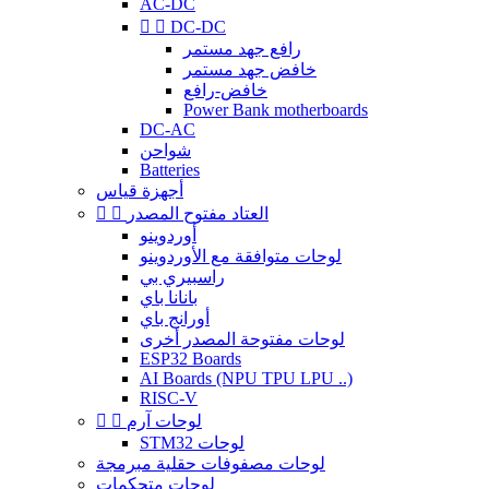
AC-DC


DC-DC
رافع جهد مستمر
خافض جهد مستمر
خافض-رافع
Power Bank motherboards
DC-AC
شواحن
Batteries
أجهزة قياس
العتاد مفتوح المصدر


أوردوينو
لوحات متوافقة مع الأوردوينو
راسبيري بي
بانانا باي
أورانج باي
لوحات مفتوحة المصدر أخرى
ESP32 Boards
AI Boards (NPU TPU LPU ..)
RISC-V
لوحات آرم


STM32 لوحات
لوحات مصفوفات حقلية مبرمجة
لوحات متحكمات