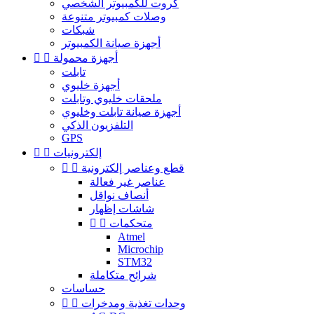
كروت للكمبيوتر الشخصي
وصلات كمبيوتر متنوعة
شبكات
أجهزة صيانة الكمبيوتر
أجهزة محمولة


تابلت
أجهزة خليوي
ملحقات خليوي وتابلت
أجهزة صيانة تابلت وخليوي
التلفزيون الذكي
GPS
إلكترونيات


قطع وعناصر إلكترونية


عناصر غير فعالة
أنصاف نواقل
شاشات إظهار
متحكمات


Atmel
Microchip
STM32
شرائح متكاملة
حساسات
وحدات تغذية ومدخرات

