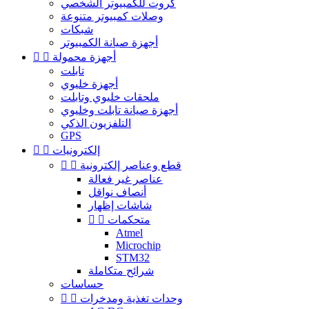
كروت للكمبيوتر الشخصي
وصلات كمبيوتر متنوعة
شبكات
أجهزة صيانة الكمبيوتر
أجهزة محمولة


تابلت
أجهزة خليوي
ملحقات خليوي وتابلت
أجهزة صيانة تابلت وخليوي
التلفزيون الذكي
GPS
إلكترونيات


قطع وعناصر إلكترونية


عناصر غير فعالة
أنصاف نواقل
شاشات إظهار
متحكمات


Atmel
Microchip
STM32
شرائح متكاملة
حساسات
وحدات تغذية ومدخرات

