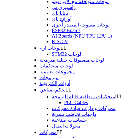
لوحات متوافقة مع الأوردوينو
راسبيري بي
بانانا باي
أورانج باي
لوحات مفتوحة المصدر أخرى
ESP32 Boards
AI Boards (NPU TPU LPU ..)
RISC-V


لوحات آرم
STM32 لوحات
لوحات مصفوفات حقلية مبرمجة
لوحات متحكمات
مجموعات تعليمية
مبرمجات
أدوات إلكترونية


تحكم صناعي


متحكمات منطقية قابلة للبرمجة
PLC Cables
محركات و دارات قيادة محركات
واجهات تخاطب بشرية
حساسات صناعية
محولات اتصال


محركات