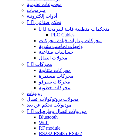
مجموعات تعليمية
مبرمجات
أدوات إلكترونية
تحكم صناعي


متحكمات منطقية قابلة للبرمجة


PLC Cables
محركات و دارات قيادة محركات
واجهات تخاطب بشرية
حساسات صناعية
محولات اتصال
محركات


محركات متناوبة
محركات مستمرة
محركات سيرفو
محركات خطوية
روبوتات
محولات بروتوكولات اتصال
موديولات تحكم عن بعد
موديولات اتصال وطرفيات


Bluetooth
Wi-fi
RF module
RS232-RS485-RS422