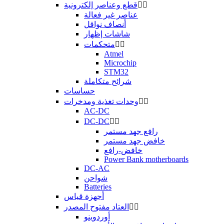


قطع وعناصر إلكترونية
عناصر غير فعالة
أنصاف نواقل
شاشات إظهار


متحكمات
Atmel
Microchip
STM32
شرائح متكاملة
حساسات


وحدات تغذية ومدخرات
AC-DC
DC-DC


رافع جهد مستمر
خافض جهد مستمر
خافض-رافع
Power Bank motherboards
DC-AC
شواحن
Batteries
أجهزة قياس


العتاد مفتوح المصدر
أوردوينو