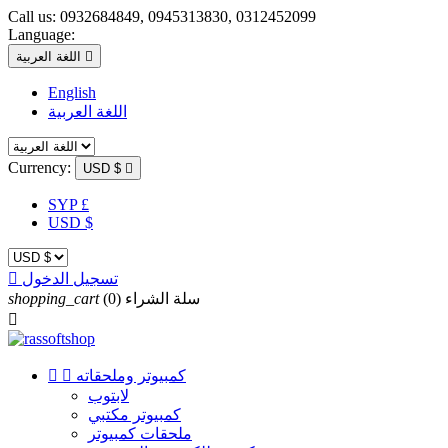
Call us:
0932684849, 0945313830, 0312452099
Language:

اللغة العربية
English
اللغة العربية
Currency:
USD $

SYP £
USD $
تسجيل الدخول

سلة الشراء
(0)
shopping_cart

كمبيوتر وملحقاته


لابتوب
كمبيوتر مكتبي
ملحقات كمبيوتر