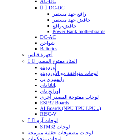
AC-DC


DC-DC
رافع جهد مستمر
خافض جهد مستمر
خافض-رافع
Power Bank motherboards
DC-AC
شواحن
Batteries
أجهزة قياس
العتاد مفتوح المصدر


أوردوينو
لوحات متوافقة مع الأوردوينو
راسبيري بي
بانانا باي
أورانج باي
لوحات مفتوحة المصدر أخرى
ESP32 Boards
AI Boards (NPU TPU LPU ..)
RISC-V
لوحات آرم


STM32 لوحات
لوحات مصفوفات حقلية مبرمجة
لوحات متحكمات