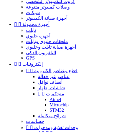
كروت للكمبيوتر الشخصي
وصلات كمبيوتر متنوعة
شبكات
أجهزة صيانة الكمبيوتر
أجهزة محمولة


تابلت
أجهزة خليوي
ملحقات خليوي وتابلت
أجهزة صيانة تابلت وخليوي
التلفزيون الذكي
GPS
إلكترونيات


قطع وعناصر إلكترونية


عناصر غير فعالة
أنصاف نواقل
شاشات إظهار
متحكمات


Atmel
Microchip
STM32
شرائح متكاملة
حساسات
وحدات تغذية ومدخرات

