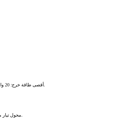
أقصى طاقة خرج: 20 واط (للمزيد من التفاصيل، يُرجى مراجعة الوصف أدناه أو التواصل معنا).
محول تيار مستمر-تيار مستمر معزز-خافض 20 واط، تردد التشغيل: 180 كيلوهرتز.