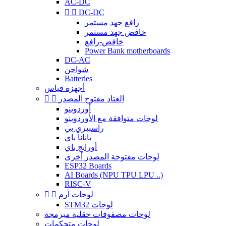
AC-DC


DC-DC
رافع جهد مستمر
خافض جهد مستمر
خافض-رافع
Power Bank motherboards
DC-AC
شواحن
Batteries
أجهزة قياس
العتاد مفتوح المصدر


أوردوينو
لوحات متوافقة مع الأوردوينو
راسبيري بي
بانانا باي
أورانج باي
لوحات مفتوحة المصدر أخرى
ESP32 Boards
AI Boards (NPU TPU LPU ..)
RISC-V
لوحات آرم


STM32 لوحات
لوحات مصفوفات حقلية مبرمجة
لوحات متحكمات