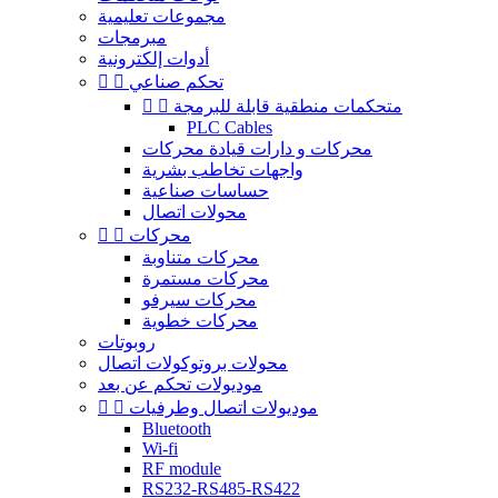
مجموعات تعليمية
مبرمجات
أدوات إلكترونية
تحكم صناعي


متحكمات منطقية قابلة للبرمجة


PLC Cables
محركات و دارات قيادة محركات
واجهات تخاطب بشرية
حساسات صناعية
محولات اتصال
محركات


محركات متناوبة
محركات مستمرة
محركات سيرفو
محركات خطوية
روبوتات
محولات بروتوكولات اتصال
موديولات تحكم عن بعد
موديولات اتصال وطرفيات


Bluetooth
Wi-fi
RF module
RS232-RS485-RS422