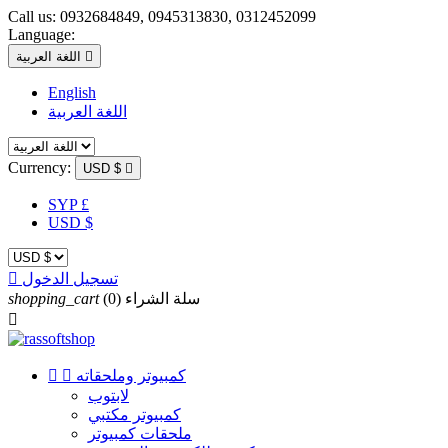
Call us:
0932684849, 0945313830, 0312452099
Language:

اللغة العربية
English
اللغة العربية
Currency:
USD $

SYP £
USD $
تسجيل الدخول

سلة الشراء
(0)
shopping_cart

كمبيوتر وملحقاته


لابتوب
كمبيوتر مكتبي
ملحقات كمبيوتر