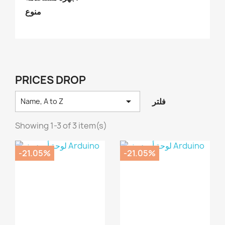
منوع
PRICES DROP

فلتر
Name, A to Z
Showing 1-3 of 3 item(s)
‎-21.05%
‎-21.05%