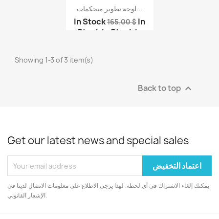
لوحة تطوير متحكمات...
لوحة أوردوينو بدون كيب...
لوحة أوردوينو بدون كيب...
In Stock
In
165.00 $
Stock
In Stock
In
Stock
In Stock
لوحة آرم - لوحة STM32 ...
Showing 1-3 of 3 item(s)
Back to top

Get our latest news and special sales
يمكنك إلغاء الاشتراك في أي لحظة. لهذا يرجى الاطلاع على معلومات الاتصال لدينا في
الإشعار القانوني.