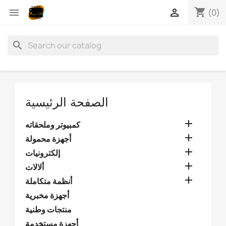
shopping_cart


(0)
search
الصفحة الرئيسية

كمبيوتر وملحقاته

أجهزة محمولة

إلكترونيات

ألالات

أنظمة متكاملة
أجهزة مخبرية
منتجات وطنية
أجهزة مستخدمة