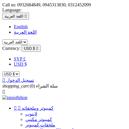
Call us:
0932684849, 0945313830, 0312452099
Language:

اللغة العربية
English
اللغة العربية
Currency:
USD $

SYP £
USD $
تسجيل الدخول

سلة الشراء
(0)
shopping_cart

كمبيوتر وملحقاته


لابتوب
كمبيوتر مكتبي
ملحقات كمبيوتر