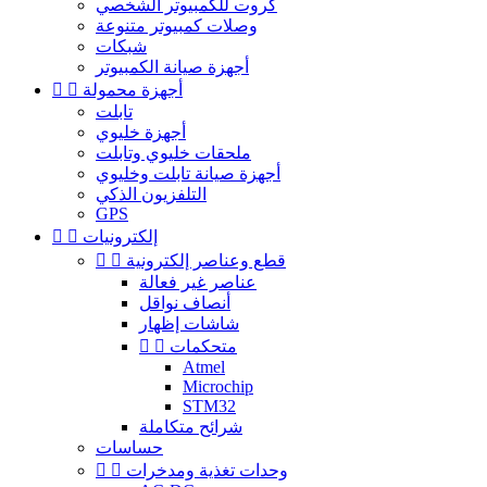
كروت للكمبيوتر الشخصي
وصلات كمبيوتر متنوعة
شبكات
أجهزة صيانة الكمبيوتر
أجهزة محمولة


تابلت
أجهزة خليوي
ملحقات خليوي وتابلت
أجهزة صيانة تابلت وخليوي
التلفزيون الذكي
GPS
إلكترونيات


قطع وعناصر إلكترونية


عناصر غير فعالة
أنصاف نواقل
شاشات إظهار
متحكمات


Atmel
Microchip
STM32
شرائح متكاملة
حساسات
وحدات تغذية ومدخرات

