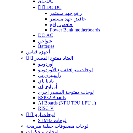
AC-DC


DC-DC
رافع جهد مستمر
خافض جهد مستمر
خافض-رافع
Power Bank motherboards
DC-AC
شواحن
Batteries
أجهزة قياس
العتاد مفتوح المصدر


أوردوينو
لوحات متوافقة مع الأوردوينو
راسبيري بي
بانانا باي
أورانج باي
لوحات مفتوحة المصدر أخرى
ESP32 Boards
AI Boards (NPU TPU LPU ..)
RISC-V
لوحات آرم


STM32 لوحات
لوحات مصفوفات حقلية مبرمجة
لوحات متحكمات