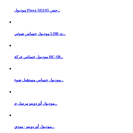
موديول Flora SI1145 حس...
موديول حساس ضوئي LDR ث...
موديول حساس حركة HC-SR...
موديول حساس مستقبل ضوء...
موديول أوردوينو مرسل-م...
موديول أوردوينو - مودي...