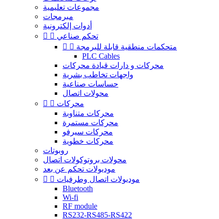
مجموعات تعليمية
مبرمجات
أدوات إلكترونية
تحكم صناعي


متحكمات منطقية قابلة للبرمجة


PLC Cables
محركات و دارات قيادة محركات
واجهات تخاطب بشرية
حساسات صناعية
محولات اتصال
محركات


محركات متناوبة
محركات مستمرة
محركات سيرفو
محركات خطوية
روبوتات
محولات بروتوكولات اتصال
موديولات تحكم عن بعد
موديولات اتصال وطرفيات


Bluetooth
Wi-fi
RF module
RS232-RS485-RS422