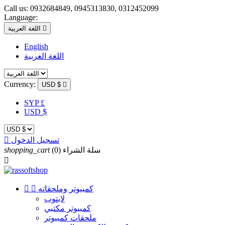
Call us:
0932684849, 0945313830, 0312452099
Language:

اللغة العربية
English
اللغة العربية
Currency:
USD $

SYP £
USD $
تسجيل الدخول

سلة الشراء
(0)
shopping_cart

كمبيوتر وملحقاته


لابتوب
كمبيوتر مكتبي
ملحقات كمبيوتر