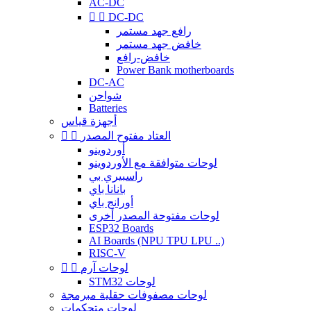
AC-DC


DC-DC
رافع جهد مستمر
خافض جهد مستمر
خافض-رافع
Power Bank motherboards
DC-AC
شواحن
Batteries
أجهزة قياس
العتاد مفتوح المصدر


أوردوينو
لوحات متوافقة مع الأوردوينو
راسبيري بي
بانانا باي
أورانج باي
لوحات مفتوحة المصدر أخرى
ESP32 Boards
AI Boards (NPU TPU LPU ..)
RISC-V
لوحات آرم


STM32 لوحات
لوحات مصفوفات حقلية مبرمجة
لوحات متحكمات