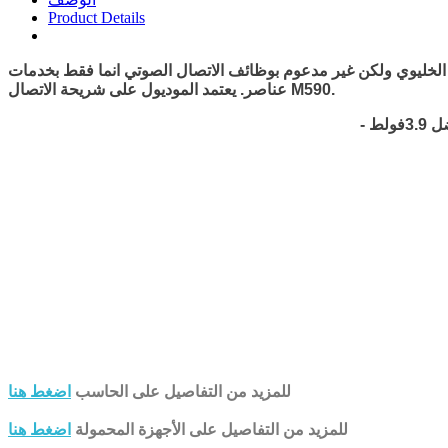
Product Details
وظائف الاتصال الصوتي انما فقط بخدمات SMS ويتوافق مع كل أنواع المتحكمات ومدعوم للأوردوينو. هذا الموديل يأتي غير مجمع ويترك للمستخدم تجميع
عناصر. يعتمد الموديول على شريحة الاتصال M590.
للمزيد من التفاصيل على الحاسب
اضغط هنا
للمزيد من التفاصيل على الأجهزة المحمولة
اضغط هنا