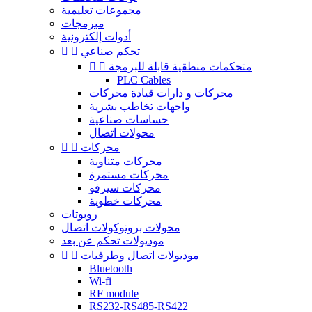
مجموعات تعليمية
مبرمجات
أدوات إلكترونية
تحكم صناعي


متحكمات منطقية قابلة للبرمجة


PLC Cables
محركات و دارات قيادة محركات
واجهات تخاطب بشرية
حساسات صناعية
محولات اتصال
محركات


محركات متناوبة
محركات مستمرة
محركات سيرفو
محركات خطوية
روبوتات
محولات بروتوكولات اتصال
موديولات تحكم عن بعد
موديولات اتصال وطرفيات


Bluetooth
Wi-fi
RF module
RS232-RS485-RS422