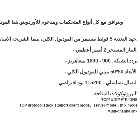
- جهد التغذية 5 فولط مستمر من الموديول الكلي، بينما الشريحة الاساسية جهدها 3.3 لل 4.5 أو الجهود المستخدمة في الاجهزة المحمولة ويفضل 3.9فولط.
- التيار المستجر 2 أمبير أعظمي.
- تردد الشبكة: 900 - 1800 ميغاهرتز
- الأبعاد 50*50 ميلي للموديول الكلي.
- اتصال تسلسلي - 115200 بود افتراضي.
- البروتوكولات المتاحة:
TCP/ UDP/ FTP/ DNS
TCP protocol stack support client mode、server mode、mix mode
Multi-channe link