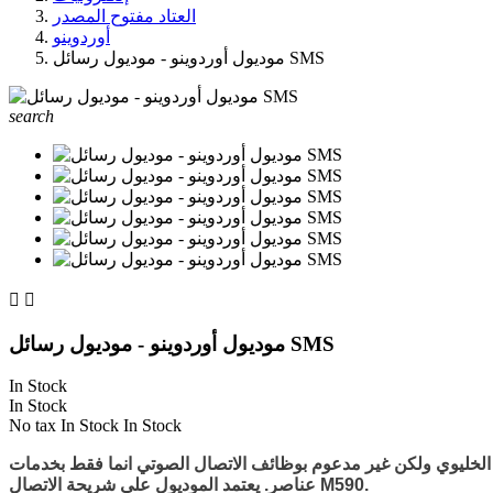
العتاد مفتوح المصدر
أوردوينو
موديول أوردوينو - موديول رسائل SMS
search


موديول أوردوينو - موديول رسائل SMS
In Stock
In Stock
No tax
In Stock
In Stock
وظائف الاتصال الصوتي انما فقط بخدمات SMS ويتوافق مع كل أنواع المتحكمات ومدعوم للأوردوينو. هذا الموديل يأتي غير مجمع ويترك للمستخدم تجميع
عناصر. يعتمد الموديول على شريحة الاتصال M590.