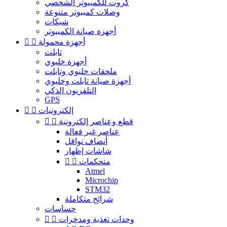
كروت للكمبيوتر الشخصي
وصلات كمبيوتر متنوعة
شبكات
أجهزة صيانة الكمبيوتر
أجهزة محمولة


تابلت
أجهزة خليوي
ملحقات خليوي وتابلت
أجهزة صيانة تابلت وخليوي
التلفزيون الذكي
GPS
إلكترونيات


قطع وعناصر إلكترونية


عناصر غير فعالة
أنصاف نواقل
شاشات إظهار
متحكمات


Atmel
Microchip
STM32
شرائح متكاملة
حساسات
وحدات تغذية ومدخرات

