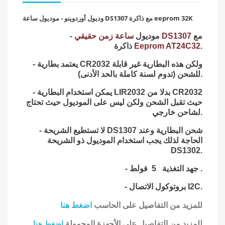
وديول أوردوينو - موديول ساعة DS1307 مع ذاكرة eeprom 32K
مع
DS1307
- موديول
ساعة زمن حقيقي
.
Eeprom AT24C32
ذاكرة
- يعتمد بطارية CR2032 ولكن هذه البطارية غير قابلة
للشحن (تدوم لسنة كاملة بالحد الأدنى).
- يمكن استخدام البطارية LIR2032 بدلا من CR2032
حيث تقبل الشحن ولكن ليس على الموديول حيث تحتاج
لشاحن خارجي.
- لا تستطيع الشريحة DS1307 شحن البطارية وعند
الحاجة لذلك يجب استخدام الموديول ذو الشريحة
DS1302.
جهد التغذية 5 فولط .
-
- بروتوكول الاتصال I2C.
للمزيد من التفاصيل على الحاسب
اضغط هنا
للمزيد من التفاصيل على الأجهزة المحمولة
اضغط هنا