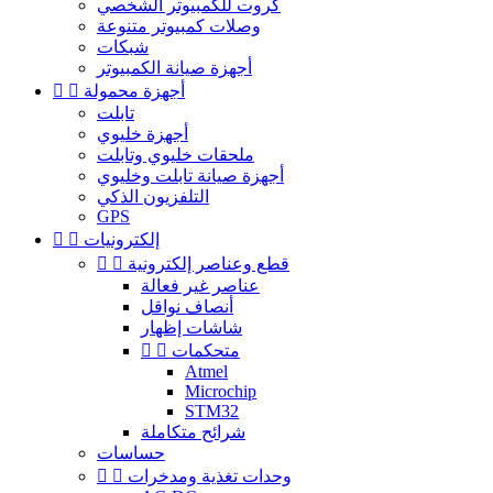
كروت للكمبيوتر الشخصي
وصلات كمبيوتر متنوعة
شبكات
أجهزة صيانة الكمبيوتر
أجهزة محمولة


تابلت
أجهزة خليوي
ملحقات خليوي وتابلت
أجهزة صيانة تابلت وخليوي
التلفزيون الذكي
GPS
إلكترونيات


قطع وعناصر إلكترونية


عناصر غير فعالة
أنصاف نواقل
شاشات إظهار
متحكمات


Atmel
Microchip
STM32
شرائح متكاملة
حساسات
وحدات تغذية ومدخرات

