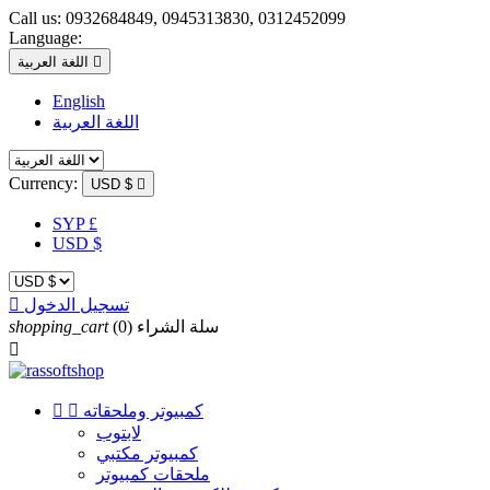
Call us:
0932684849, 0945313830, 0312452099
Language:

اللغة العربية
English
اللغة العربية
Currency:
USD $

SYP £
USD $
تسجيل الدخول

سلة الشراء
(0)
shopping_cart

كمبيوتر وملحقاته


لابتوب
كمبيوتر مكتبي
ملحقات كمبيوتر