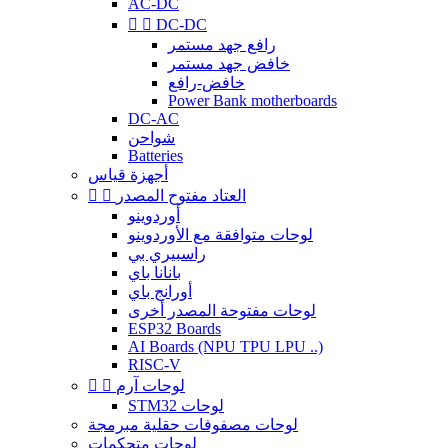
AC-DC


DC-DC
رافع جهد مستمر
خافض جهد مستمر
خافض-رافع
Power Bank motherboards
DC-AC
شواحن
Batteries
أجهزة قياس
العتاد مفتوح المصدر


أوردوينو
لوحات متوافقة مع الأوردوينو
راسبيري بي
بانانا باي
أورانج باي
لوحات مفتوحة المصدر أخرى
ESP32 Boards
AI Boards (NPU TPU LPU ..)
RISC-V
لوحات آرم


STM32 لوحات
لوحات مصفوفات حقلية مبرمجة
لوحات متحكمات