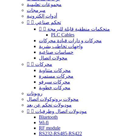
مجموعات تعليمية
مبرمجات
أدوات إلكترونية
تحكم صناعي


متحكمات منطقية قابلة للبرمجة


PLC Cables
محركات و دارات قيادة محركات
واجهات تخاطب بشرية
حساسات صناعية
محولات اتصال
محركات


محركات متناوبة
محركات مستمرة
محركات سيرفو
محركات خطوية
روبوتات
محولات بروتوكولات اتصال
موديولات تحكم عن بعد
موديولات اتصال وطرفيات


Bluetooth
Wi-fi
RF module
RS232-RS485-RS422