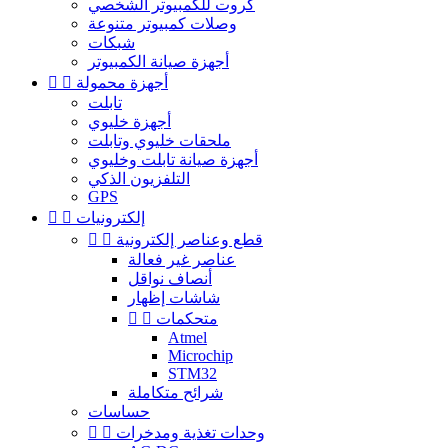
كروت للكمبيوتر الشخصي
وصلات كمبيوتر متنوعة
شبكات
أجهزة صيانة الكمبيوتر
أجهزة محمولة


تابلت
أجهزة خليوي
ملحقات خليوي وتابلت
أجهزة صيانة تابلت وخليوي
التلفزيون الذكي
GPS
إلكترونيات


قطع وعناصر إلكترونية


عناصر غير فعالة
أنصاف نواقل
شاشات إظهار
متحكمات


Atmel
Microchip
STM32
شرائح متكاملة
حساسات
وحدات تغذية ومدخرات

