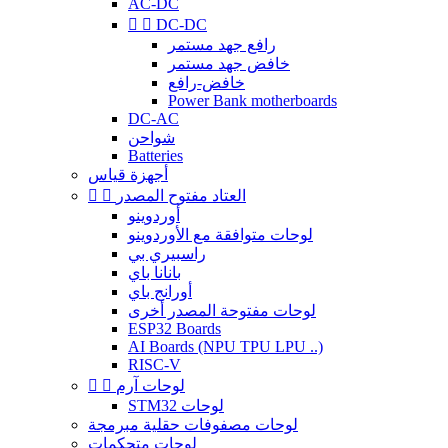
AC-DC


DC-DC
رافع جهد مستمر
خافض جهد مستمر
خافض-رافع
Power Bank motherboards
DC-AC
شواحن
Batteries
أجهزة قياس
العتاد مفتوح المصدر


أوردوينو
لوحات متوافقة مع الأوردوينو
راسبيري بي
بانانا باي
أورانج باي
لوحات مفتوحة المصدر أخرى
ESP32 Boards
AI Boards (NPU TPU LPU ..)
RISC-V
لوحات آرم


STM32 لوحات
لوحات مصفوفات حقلية مبرمجة
لوحات متحكمات