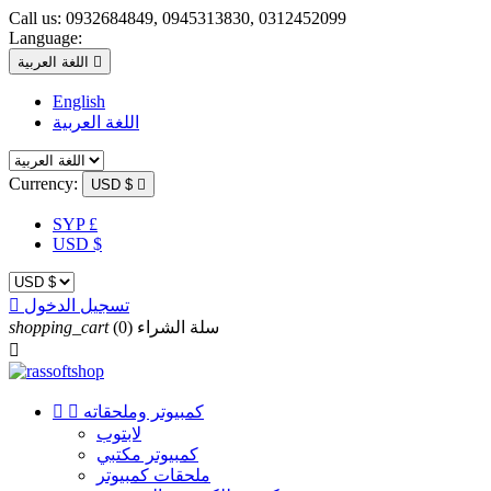
Call us:
0932684849, 0945313830, 0312452099
Language:

اللغة العربية
English
اللغة العربية
Currency:
USD $

SYP £
USD $
تسجيل الدخول

سلة الشراء
(0)
shopping_cart

كمبيوتر وملحقاته


لابتوب
كمبيوتر مكتبي
ملحقات كمبيوتر