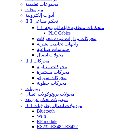
مجموعات تعليمية
مبرمجات
أدوات إلكترونية
تحكم صناعي


متحكمات منطقية قابلة للبرمجة


PLC Cables
محركات و دارات قيادة محركات
واجهات تخاطب بشرية
حساسات صناعية
محولات اتصال
محركات


محركات متناوبة
محركات مستمرة
محركات سيرفو
محركات خطوية
روبوتات
محولات بروتوكولات اتصال
موديولات تحكم عن بعد
موديولات اتصال وطرفيات


Bluetooth
Wi-fi
RF module
RS232-RS485-RS422