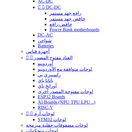
AC-DC


DC-DC
رافع جهد مستمر
خافض جهد مستمر
خافض-رافع
Power Bank motherboards
DC-AC
شواحن
Batteries
أجهزة قياس
العتاد مفتوح المصدر


أوردوينو
لوحات متوافقة مع الأوردوينو
راسبيري بي
بانانا باي
أورانج باي
لوحات مفتوحة المصدر أخرى
ESP32 Boards
AI Boards (NPU TPU LPU ..)
RISC-V
لوحات آرم


STM32 لوحات
لوحات مصفوفات حقلية مبرمجة
لوحات متحكمات