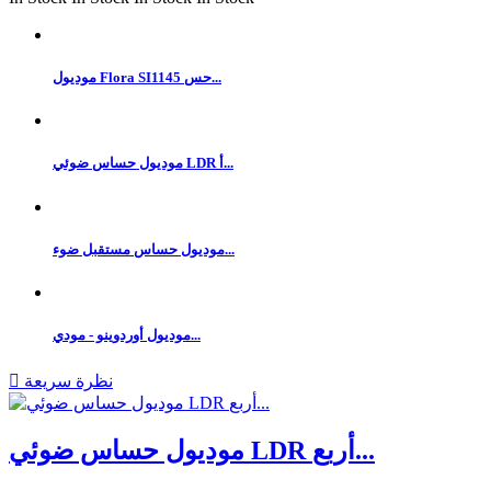
موديول Flora SI1145 حس...
موديول حساس ضوئي LDR أ...
موديول حساس مستقبل ضوء...
موديول أوردوينو - مودي...
نظرة سريعة

موديول حساس ضوئي LDR أربع...