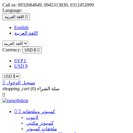
Call us:
0932684849, 0945313830, 0312452099
Language:

اللغة العربية
English
اللغة العربية
Currency:
USD $

SYP £
USD $
تسجيل الدخول

سلة الشراء
(0)
shopping_cart

كمبيوتر وملحقاته


لابتوب
كمبيوتر مكتبي
ملحقات كمبيوتر