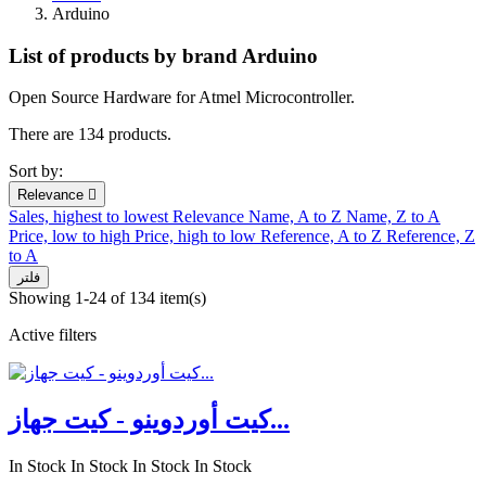
Arduino
List of products by brand Arduino
Open Source Hardware for Atmel Microcontroller.
There are 134 products.
Sort by:
Relevance

Sales, highest to lowest
Relevance
Name, A to Z
Name, Z to A
Price, low to high
Price, high to low
Reference, A to Z
Reference, Z
to A
فلتر
Showing 1-24 of 134 item(s)
Active filters
كيت أوردوينو - كيت جهاز...
In Stock
In Stock
In Stock
In Stock