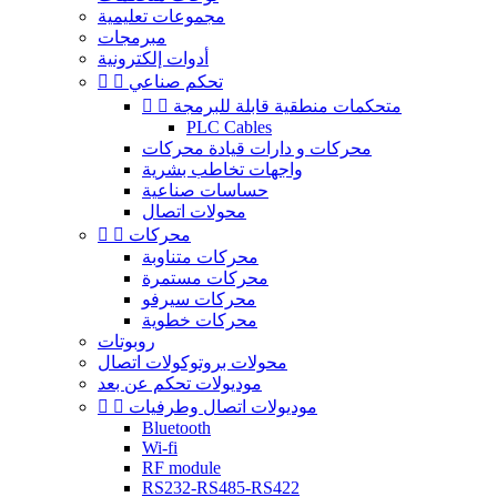
مجموعات تعليمية
مبرمجات
أدوات إلكترونية
تحكم صناعي


متحكمات منطقية قابلة للبرمجة


PLC Cables
محركات و دارات قيادة محركات
واجهات تخاطب بشرية
حساسات صناعية
محولات اتصال
محركات


محركات متناوبة
محركات مستمرة
محركات سيرفو
محركات خطوية
روبوتات
محولات بروتوكولات اتصال
موديولات تحكم عن بعد
موديولات اتصال وطرفيات


Bluetooth
Wi-fi
RF module
RS232-RS485-RS422