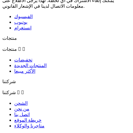
يمكنك إلغاء الاشتراك في أي لحظة. لهذا يرجى الاطلاع على
معلومات الاتصال لدينا في الإشعار القانوني.
الفيسبوك
يوتيوب
انستغرام
منتجات


منتجات
تخفيضات
المنتجات الجديدة
الأكثر مبيعا
شركتنا


شركتنا
الشحن
من نحن
اتصل بنا
خريطة الموقع
متاجرنا والوكلاء