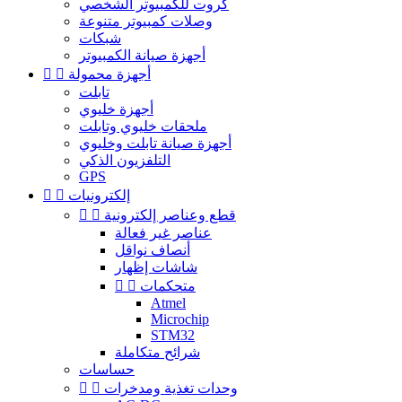
كروت للكمبيوتر الشخصي
وصلات كمبيوتر متنوعة
شبكات
أجهزة صيانة الكمبيوتر
أجهزة محمولة


تابلت
أجهزة خليوي
ملحقات خليوي وتابلت
أجهزة صيانة تابلت وخليوي
التلفزيون الذكي
GPS
إلكترونيات


قطع وعناصر إلكترونية


عناصر غير فعالة
أنصاف نواقل
شاشات إظهار
متحكمات


Atmel
Microchip
STM32
شرائح متكاملة
حساسات
وحدات تغذية ومدخرات

