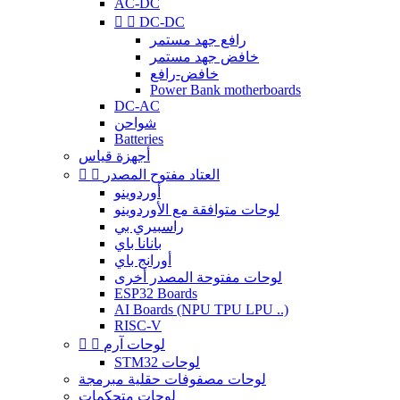
AC-DC


DC-DC
رافع جهد مستمر
خافض جهد مستمر
خافض-رافع
Power Bank motherboards
DC-AC
شواحن
Batteries
أجهزة قياس
العتاد مفتوح المصدر


أوردوينو
لوحات متوافقة مع الأوردوينو
راسبيري بي
بانانا باي
أورانج باي
لوحات مفتوحة المصدر أخرى
ESP32 Boards
AI Boards (NPU TPU LPU ..)
RISC-V
لوحات آرم


STM32 لوحات
لوحات مصفوفات حقلية مبرمجة
لوحات متحكمات