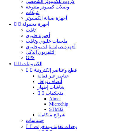
كروت للكمبيوتر الشخصي
وصلات كمبيوتر متنوعة
شبكات
أجهزة صيانة الكمبيوتر
أجهزة محمولة


تابلت
أجهزة خليوي
ملحقات خليوي وتابلت
أجهزة صيانة تابلت وخليوي
التلفزيون الذكي
GPS
إلكترونيات


قطع وعناصر إلكترونية


عناصر غير فعالة
أنصاف نواقل
شاشات إظهار
متحكمات


Atmel
Microchip
STM32
شرائح متكاملة
حساسات
وحدات تغذية ومدخرات

