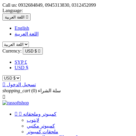
Call us:
0932684849, 0945313830, 0312452099
Language:

اللغة العربية
English
اللغة العربية
Currency:
USD $

SYP £
USD $
تسجيل الدخول

سلة الشراء
(0)
shopping_cart

كمبيوتر وملحقاته


لابتوب
كمبيوتر مكتبي
ملحقات كمبيوتر