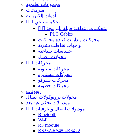
مجموعات تعليمية
مبرمجات
أدوات إلكترونية
تحكم صناعي


متحكمات منطقية قابلة للبرمجة


PLC Cables
محركات و دارات قيادة محركات
واجهات تخاطب بشرية
حساسات صناعية
محولات اتصال
محركات


محركات متناوبة
محركات مستمرة
محركات سيرفو
محركات خطوية
روبوتات
محولات بروتوكولات اتصال
موديولات تحكم عن بعد
موديولات اتصال وطرفيات


Bluetooth
Wi-fi
RF module
RS232-RS485-RS422