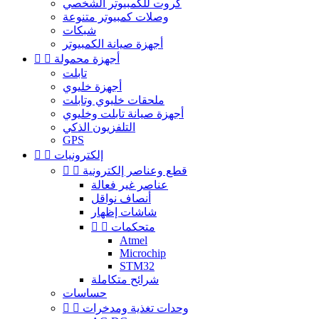
كروت للكمبيوتر الشخصي
وصلات كمبيوتر متنوعة
شبكات
أجهزة صيانة الكمبيوتر
أجهزة محمولة


تابلت
أجهزة خليوي
ملحقات خليوي وتابلت
أجهزة صيانة تابلت وخليوي
التلفزيون الذكي
GPS
إلكترونيات


قطع وعناصر إلكترونية


عناصر غير فعالة
أنصاف نواقل
شاشات إظهار
متحكمات


Atmel
Microchip
STM32
شرائح متكاملة
حساسات
وحدات تغذية ومدخرات

