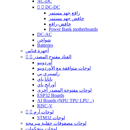
AC-DC


DC-DC
رافع جهد مستمر
خافض جهد مستمر
خافض-رافع
Power Bank motherboards
DC-AC
شواحن
Batteries
أجهزة قياس
العتاد مفتوح المصدر


أوردوينو
لوحات متوافقة مع الأوردوينو
راسبيري بي
بانانا باي
أورانج باي
لوحات مفتوحة المصدر أخرى
ESP32 Boards
AI Boards (NPU TPU LPU ..)
RISC-V
لوحات آرم


STM32 لوحات
لوحات مصفوفات حقلية مبرمجة
لوحات متحكمات