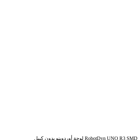
لوحة أوردوينو بدون كيبل RobotDyn UNO R3 SMD