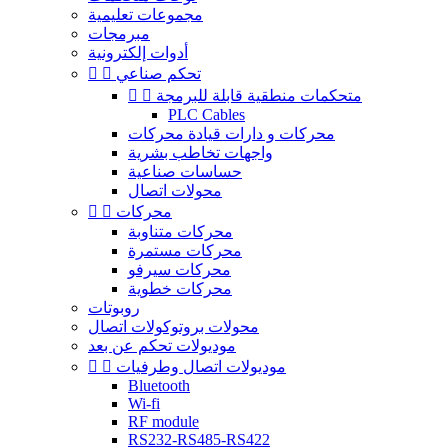
مجموعات تعليمية
مبرمجات
أدوات إلكترونية
تحكم صناعي


متحكمات منطقية قابلة للبرمجة


PLC Cables
محركات و دارات قيادة محركات
واجهات تخاطب بشرية
حساسات صناعية
محولات اتصال
محركات


محركات متناوبة
محركات مستمرة
محركات سيرفو
محركات خطوية
روبوتات
محولات بروتوكولات اتصال
موديولات تحكم عن بعد
موديولات اتصال وطرفيات


Bluetooth
Wi-fi
RF module
RS232-RS485-RS422