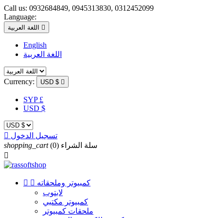
Call us:
0932684849, 0945313830, 0312452099
Language:

اللغة العربية
English
اللغة العربية
Currency:
USD $

SYP £
USD $
تسجيل الدخول

سلة الشراء
(0)
shopping_cart

كمبيوتر وملحقاته


لابتوب
كمبيوتر مكتبي
ملحقات كمبيوتر