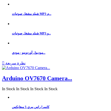
شيلد مشغل صوتيات MP3 م...
شيلد مشغل صوتيات MP3 و...
موديول أوردوينو - مودي...
نظرة سريعة

Arduino OV7670 Camera...
In Stock
In Stock
In Stock
In Stock
كاميرا راس بيري 5 ميغابكس