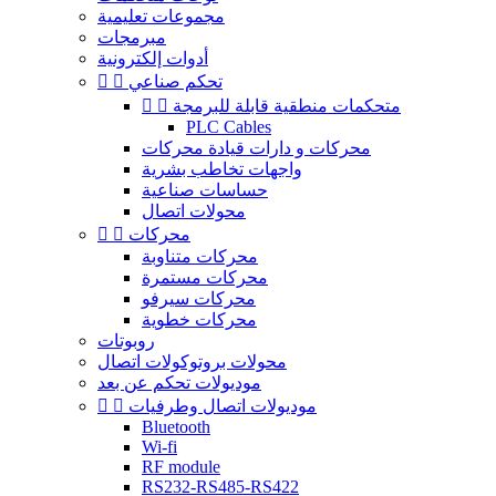
مجموعات تعليمية
مبرمجات
أدوات إلكترونية
تحكم صناعي


متحكمات منطقية قابلة للبرمجة


PLC Cables
محركات و دارات قيادة محركات
واجهات تخاطب بشرية
حساسات صناعية
محولات اتصال
محركات


محركات متناوبة
محركات مستمرة
محركات سيرفو
محركات خطوية
روبوتات
محولات بروتوكولات اتصال
موديولات تحكم عن بعد
موديولات اتصال وطرفيات


Bluetooth
Wi-fi
RF module
RS232-RS485-RS422