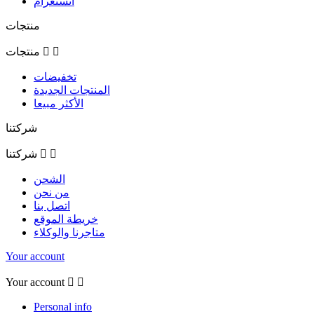
انستغرام
منتجات


منتجات
تخفيضات
المنتجات الجديدة
الأكثر مبيعا
شركتنا


شركتنا
الشحن
من نحن
اتصل بنا
خريطة الموقع
متاجرنا والوكلاء
Your account
Your account


Personal info