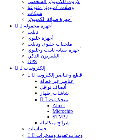
كروت للكمبيوتر الشخصي
وصلات كمبيوتر متنوعة
شبكات
أجهزة صيانة الكمبيوتر
أجهزة محمولة


تابلت
أجهزة خليوي
ملحقات خليوي وتابلت
أجهزة صيانة تابلت وخليوي
التلفزيون الذكي
GPS
إلكترونيات


قطع وعناصر إلكترونية


عناصر غير فعالة
أنصاف نواقل
شاشات إظهار
متحكمات


Atmel
Microchip
STM32
شرائح متكاملة
حساسات
وحدات تغذية ومدخرات

