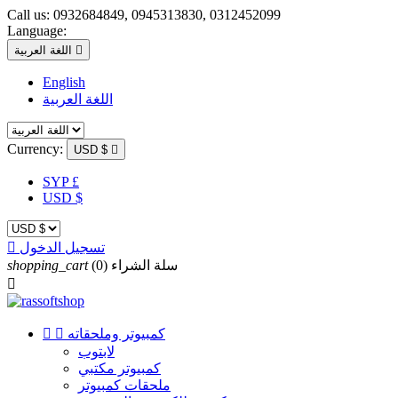
Call us:
0932684849, 0945313830, 0312452099
Language:

اللغة العربية
English
اللغة العربية
Currency:
USD $

SYP £
USD $
تسجيل الدخول

سلة الشراء
(0)
shopping_cart

كمبيوتر وملحقاته


لابتوب
كمبيوتر مكتبي
ملحقات كمبيوتر