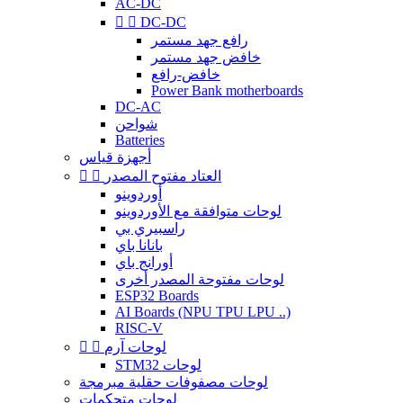
AC-DC


DC-DC
رافع جهد مستمر
خافض جهد مستمر
خافض-رافع
Power Bank motherboards
DC-AC
شواحن
Batteries
أجهزة قياس
العتاد مفتوح المصدر


أوردوينو
لوحات متوافقة مع الأوردوينو
راسبيري بي
بانانا باي
أورانج باي
لوحات مفتوحة المصدر أخرى
ESP32 Boards
AI Boards (NPU TPU LPU ..)
RISC-V
لوحات آرم


STM32 لوحات
لوحات مصفوفات حقلية مبرمجة
لوحات متحكمات