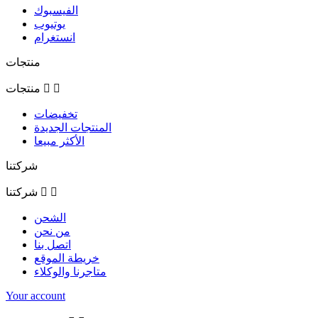
الفيسبوك
يوتيوب
انستغرام
منتجات


منتجات
تخفيضات
المنتجات الجديدة
الأكثر مبيعا
شركتنا


شركتنا
الشحن
من نحن
اتصل بنا
خريطة الموقع
متاجرنا والوكلاء
Your account