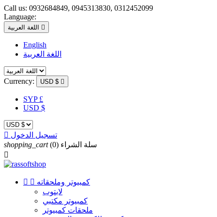
Call us:
0932684849, 0945313830, 0312452099
Language:

اللغة العربية
English
اللغة العربية
Currency:
USD $

SYP £
USD $
تسجيل الدخول

سلة الشراء
(0)
shopping_cart

كمبيوتر وملحقاته


لابتوب
كمبيوتر مكتبي
ملحقات كمبيوتر