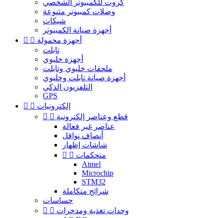
كروت للكمبيوتر الشخصي
وصلات كمبيوتر متنوعة
شبكات
أجهزة صيانة الكمبيوتر
أجهزة محمولة


تابلت
أجهزة خليوي
ملحقات خليوي وتابلت
أجهزة صيانة تابلت وخليوي
التلفزيون الذكي
GPS
إلكترونيات


قطع وعناصر إلكترونية


عناصر غير فعالة
أنصاف نواقل
شاشات إظهار
متحكمات


Atmel
Microchip
STM32
شرائح متكاملة
حساسات
وحدات تغذية ومدخرات

