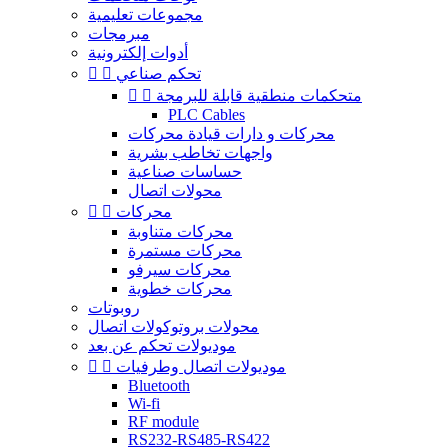
مجموعات تعليمية
مبرمجات
أدوات إلكترونية
تحكم صناعي


متحكمات منطقية قابلة للبرمجة


PLC Cables
محركات و دارات قيادة محركات
واجهات تخاطب بشرية
حساسات صناعية
محولات اتصال
محركات


محركات متناوبة
محركات مستمرة
محركات سيرفو
محركات خطوية
روبوتات
محولات بروتوكولات اتصال
موديولات تحكم عن بعد
موديولات اتصال وطرفيات


Bluetooth
Wi-fi
RF module
RS232-RS485-RS422