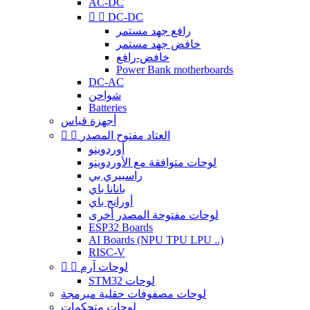
AC-DC


DC-DC
رافع جهد مستمر
خافض جهد مستمر
خافض-رافع
Power Bank motherboards
DC-AC
شواحن
Batteries
أجهزة قياس
العتاد مفتوح المصدر


أوردوينو
لوحات متوافقة مع الأوردوينو
راسبيري بي
بانانا باي
أورانج باي
لوحات مفتوحة المصدر أخرى
ESP32 Boards
AI Boards (NPU TPU LPU ..)
RISC-V
لوحات آرم


STM32 لوحات
لوحات مصفوفات حقلية مبرمجة
لوحات متحكمات