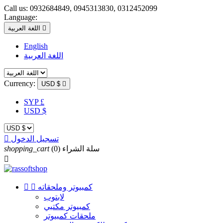
Call us:
0932684849, 0945313830, 0312452099
Language:

اللغة العربية
English
اللغة العربية
Currency:
USD $

SYP £
USD $
تسجيل الدخول

سلة الشراء
(0)
shopping_cart

كمبيوتر وملحقاته


لابتوب
كمبيوتر مكتبي
ملحقات كمبيوتر