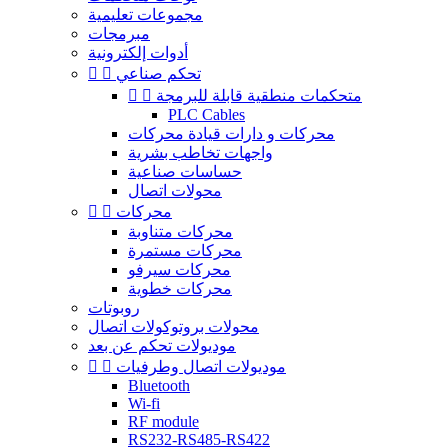
مجموعات تعليمية
مبرمجات
أدوات إلكترونية
تحكم صناعي


متحكمات منطقية قابلة للبرمجة


PLC Cables
محركات و دارات قيادة محركات
واجهات تخاطب بشرية
حساسات صناعية
محولات اتصال
محركات


محركات متناوبة
محركات مستمرة
محركات سيرفو
محركات خطوية
روبوتات
محولات بروتوكولات اتصال
موديولات تحكم عن بعد
موديولات اتصال وطرفيات


Bluetooth
Wi-fi
RF module
RS232-RS485-RS422