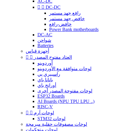
AC-DC


DC-DC
رافع جهد مستمر
خافض جهد مستمر
خافض-رافع
Power Bank motherboards
DC-AC
شواحن
Batteries
أجهزة قياس
العتاد مفتوح المصدر


أوردوينو
لوحات متوافقة مع الأوردوينو
راسبيري بي
بانانا باي
أورانج باي
لوحات مفتوحة المصدر أخرى
ESP32 Boards
AI Boards (NPU TPU LPU ..)
RISC-V
لوحات آرم


STM32 لوحات
لوحات مصفوفات حقلية مبرمجة
لوحات متحكمات