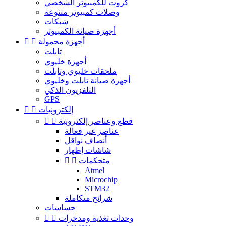
كروت للكمبيوتر الشخصي
وصلات كمبيوتر متنوعة
شبكات
أجهزة صيانة الكمبيوتر
أجهزة محمولة


تابلت
أجهزة خليوي
ملحقات خليوي وتابلت
أجهزة صيانة تابلت وخليوي
التلفزيون الذكي
GPS
إلكترونيات


قطع وعناصر إلكترونية


عناصر غير فعالة
أنصاف نواقل
شاشات إظهار
متحكمات


Atmel
Microchip
STM32
شرائح متكاملة
حساسات
وحدات تغذية ومدخرات

