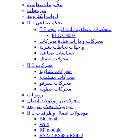
مجموعات تعليمية
مبرمجات
أدوات إلكترونية
تحكم صناعي


متحكمات منطقية قابلة للبرمجة


PLC Cables
محركات و دارات قيادة محركات
واجهات تخاطب بشرية
حساسات صناعية
محولات اتصال
محركات


محركات متناوبة
محركات مستمرة
محركات سيرفو
محركات خطوية
روبوتات
محولات بروتوكولات اتصال
موديولات تحكم عن بعد
موديولات اتصال وطرفيات


Bluetooth
Wi-fi
RF module
RS232-RS485-RS422