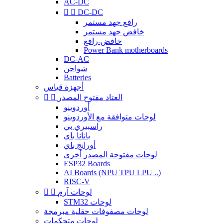
AC-DC


DC-DC
رافع جهد مستمر
خافض جهد مستمر
خافض-رافع
Power Bank motherboards
DC-AC
شواحن
Batteries
أجهزة قياس
العتاد مفتوح المصدر


أوردوينو
لوحات متوافقة مع الأوردوينو
راسبيري بي
بانانا باي
أورانج باي
لوحات مفتوحة المصدر أخرى
ESP32 Boards
AI Boards (NPU TPU LPU ..)
RISC-V
لوحات آرم


STM32 لوحات
لوحات مصفوفات حقلية مبرمجة
لوحات متحكمات