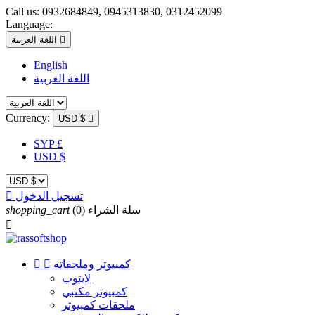
Call us:
0932684849, 0945313830, 0312452099
Language:

اللغة العربية
English
اللغة العربية
Currency:
USD $

SYP £
USD $
تسجيل الدخول

سلة الشراء
(0)
shopping_cart

كمبيوتر وملحقاته


لابتوب
كمبيوتر مكتبي
ملحقات كمبيوتر