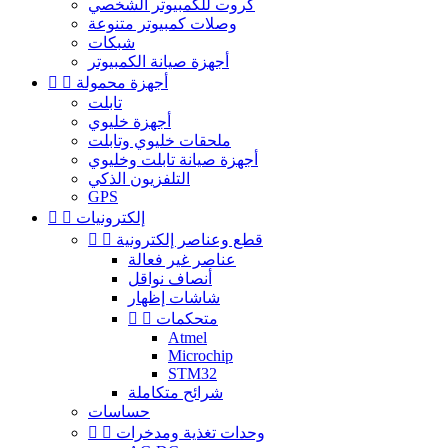
كروت للكمبيوتر الشخصي
وصلات كمبيوتر متنوعة
شبكات
أجهزة صيانة الكمبيوتر
أجهزة محمولة


تابلت
أجهزة خليوي
ملحقات خليوي وتابلت
أجهزة صيانة تابلت وخليوي
التلفزيون الذكي
GPS
إلكترونيات


قطع وعناصر إلكترونية


عناصر غير فعالة
أنصاف نواقل
شاشات إظهار
متحكمات


Atmel
Microchip
STM32
شرائح متكاملة
حساسات
وحدات تغذية ومدخرات

