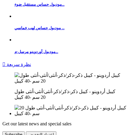
موديول حساس مستقبل ضوء...
موديول حساس لهب خماسي ...
موديول أوردوينو مرسل-م...
نظرة سريعة

كيبل أردوينو - كيبل ذكر-ذكر/ذكر-أنثى/أنثى-أنثى طول
20 سم -40 كيبل
Get our latest news and special sales