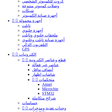
كروت للكمبيوتر الشخصي
وصلات كمبيوتر متنوعة
شبكات
أجهزة صيانة الكمبيوتر
أجهزة محمولة


تابلت
أجهزة خليوي
ملحقات خليوي وتابلت
أجهزة صيانة تابلت وخليوي
التلفزيون الذكي
GPS
إلكترونيات


قطع وعناصر إلكترونية


عناصر غير فعالة
أنصاف نواقل
شاشات إظهار
متحكمات


Atmel
Microchip
STM32
شرائح متكاملة
حساسات
وحدات تغذية ومدخرات

