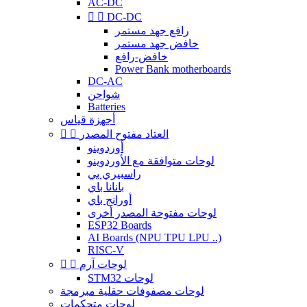
AC-DC


DC-DC
رافع جهد مستمر
خافض جهد مستمر
خافض-رافع
Power Bank motherboards
DC-AC
شواحن
Batteries
أجهزة قياس
العتاد مفتوح المصدر


أوردوينو
لوحات متوافقة مع الأوردوينو
راسبيري بي
بانانا باي
أورانج باي
لوحات مفتوحة المصدر أخرى
ESP32 Boards
AI Boards (NPU TPU LPU ..)
RISC-V
لوحات آرم


STM32 لوحات
لوحات مصفوفات حقلية مبرمجة
لوحات متحكمات