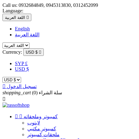
Call us:
0932684849, 0945313830, 0312452099
Language:

اللغة العربية
English
اللغة العربية
Currency:
USD $

SYP £
USD $
تسجيل الدخول

سلة الشراء
(0)
shopping_cart

كمبيوتر وملحقاته


لابتوب
كمبيوتر مكتبي
ملحقات كمبيوتر