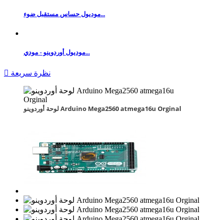
موديول حساس مستقبل ضوء...
موديول أوردوينو - مودي...
نظرة سريعة

لوحة أوردوينو Arduino Mega2560 atmega16u Orginal