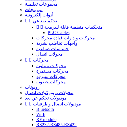
مجموعات تعليمية
مبرمجات
أدوات إلكترونية
تحكم صناعي


متحكمات منطقية قابلة للبرمجة


PLC Cables
محركات و دارات قيادة محركات
واجهات تخاطب بشرية
حساسات صناعية
محولات اتصال
محركات


محركات متناوبة
محركات مستمرة
محركات سيرفو
محركات خطوية
روبوتات
محولات بروتوكولات اتصال
موديولات تحكم عن بعد
موديولات اتصال وطرفيات


Bluetooth
Wi-fi
RF module
RS232-RS485-RS422