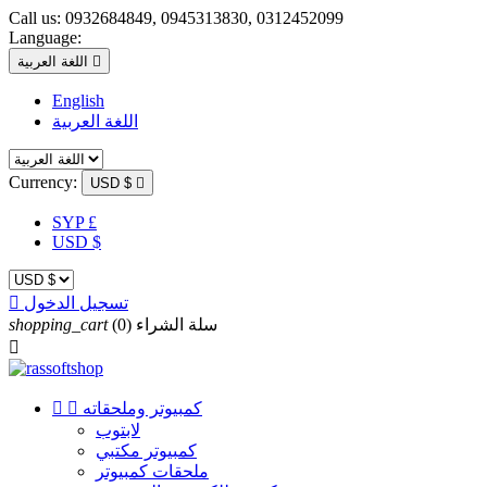
Call us:
0932684849, 0945313830, 0312452099
Language:

اللغة العربية
English
اللغة العربية
Currency:
USD $

SYP £
USD $
تسجيل الدخول

سلة الشراء
(0)
shopping_cart

كمبيوتر وملحقاته


لابتوب
كمبيوتر مكتبي
ملحقات كمبيوتر