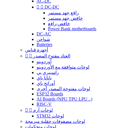
AC-DC


DC-DC
رافع جهد مستمر
خافض جهد مستمر
خافض-رافع
Power Bank motherboards
DC-AC
شواحن
Batteries
أجهزة قياس
العتاد مفتوح المصدر


أوردوينو
لوحات متوافقة مع الأوردوينو
راسبيري بي
بانانا باي
أورانج باي
لوحات مفتوحة المصدر أخرى
ESP32 Boards
AI Boards (NPU TPU LPU ..)
RISC-V
لوحات آرم


STM32 لوحات
لوحات مصفوفات حقلية مبرمجة
لوحات متحكمات