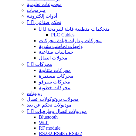
مجموعات تعليمية
مبرمجات
أدوات إلكترونية
تحكم صناعي


متحكمات منطقية قابلة للبرمجة


PLC Cables
محركات و دارات قيادة محركات
واجهات تخاطب بشرية
حساسات صناعية
محولات اتصال
محركات


محركات متناوبة
محركات مستمرة
محركات سيرفو
محركات خطوية
روبوتات
محولات بروتوكولات اتصال
موديولات تحكم عن بعد
موديولات اتصال وطرفيات


Bluetooth
Wi-fi
RF module
RS232-RS485-RS422