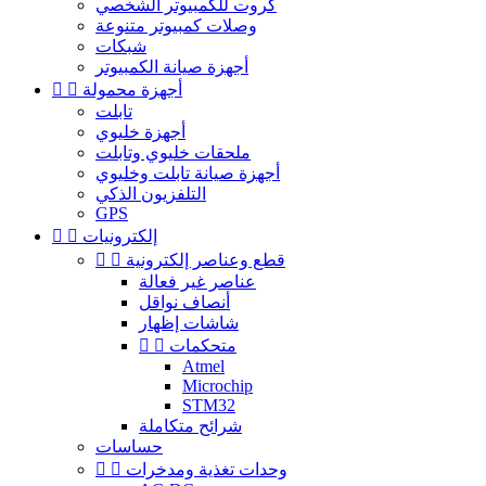
كروت للكمبيوتر الشخصي
وصلات كمبيوتر متنوعة
شبكات
أجهزة صيانة الكمبيوتر
أجهزة محمولة


تابلت
أجهزة خليوي
ملحقات خليوي وتابلت
أجهزة صيانة تابلت وخليوي
التلفزيون الذكي
GPS
إلكترونيات


قطع وعناصر إلكترونية


عناصر غير فعالة
أنصاف نواقل
شاشات إظهار
متحكمات


Atmel
Microchip
STM32
شرائح متكاملة
حساسات
وحدات تغذية ومدخرات

