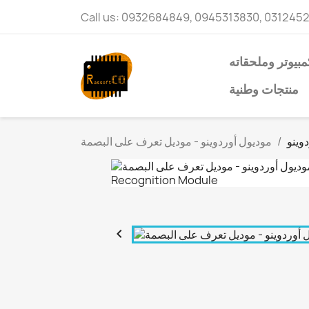
Call us:
0932684849, 0945313830, 031245
مبيوتر وملحقاته
منتجات وطنية
وينو
