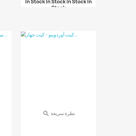
In Stock
In Stock
In Stock
In
Stock
موديول Flora SI1145 حس...
موديول حساس ضوئي LDR ث...
موديول حساس لهب خماسي ...
نظرة سريعة
