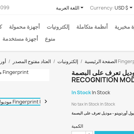

2099
USD $
Currency:
اللغة العربية
 مخبرية
أنظمة متكاملة
إلكترونيات
أجهزة محمولة
ك
منوع
أجهزة مستخدمة
Fingerprint Reco
الصفحة الرئيسية
إلكترونيات
العتاد مفتوح المصدر
أورد
تعرف على البصمة FINGERPRINT
RECOGNITION MO
In Stock
In Stock

No tax
In Stock
In Stock
ول أوردوينو - موديل تعرف على البصمة
الكمية