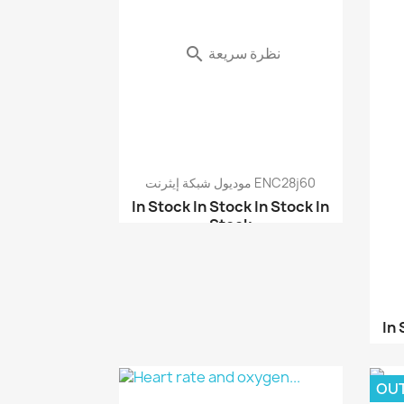
نظرة سريعة

موديول شبكة إيثرنت ENC28j60
In Stock
In Stock
In Stock
In
Stock
شيلد أوردوينو - شيلد ي...
شيلد أوردوينو - ويب سي...
In
OU