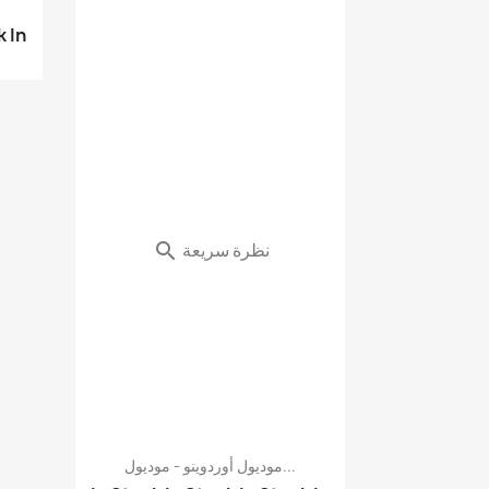
k
In
نظرة سريعة

موديول أوردوينو - موديول...