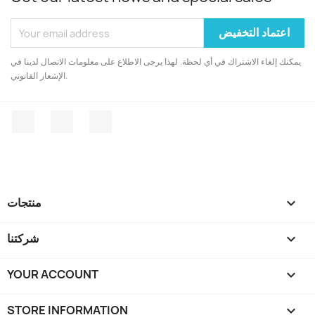
موديول حساس نبضات قلب ...
موديول حساس نبضات قلب ...
يمكنك إلغاء الاشتراك في أي لحظة. لهذا يرجى الاطلاع على معلومات الاتصال لدينا في
شيلد قياسات حيوية للأو...
الإشعار القانوني.
موديول حساس قياس نبضات...
انستغرام
يوتيوب
الفيسبوك

منتجات

شركتنا
YOUR ACCOUNT

STORE INFORMATION
keyboard_arrow_down