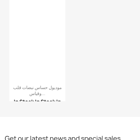
موديول حساس نبضات قلب
وقياس...
In Stock
In Stock
In
Stock
In Stock
موديول أوردوينو - مودي...
موديول حساس نبضات قلب ...
Get our latest news and special sales