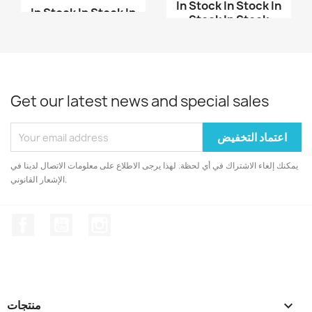
In Stock
In Stock
In
In Stock
In Stock
In
Stock
In Stock
Stock
In Stock
حساس - حساس فليكس 4.5
PCF8574 IO Expansion B...
...
Get our latest news and special sales
يمكنك إلغاء الاشتراك في أي لحظة. لهذا يرجى الاطلاع على معلومات الاتصال لدينا في
الإشعار القانوني.
انستغرام
يوتيوب
الفيسبوك

منتجات