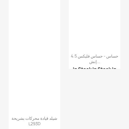
حساس - حساس فليكس 4.5
إنش...
In Stock
In Stock
In
Stock
In Stock
Flex Sensor 2.2
شيلد قيادة محركات بشريحة
L293D