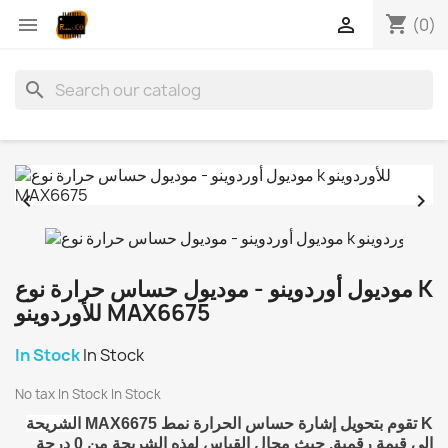
shopping_cart


(0)
search


موديول أوردوينو - موديول حساس حرارة نوع K
للأوردوينو MAX6675
In Stock
In Stock
No tax
In Stock
In Stock
MAX6675 تقوم بتحويل إشارة حساس الحرارة نمط K
الشريحة
إلى قيمة رقمية. حيث مجال القياس لهذه الشريحة من 0 درجة