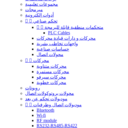
مجموعات تعليمية
مبرمجات
أدوات إلكترونية
تحكم صناعي


متحكمات منطقية قابلة للبرمجة


PLC Cables
محركات و دارات قيادة محركات
واجهات تخاطب بشرية
حساسات صناعية
محولات اتصال
محركات


محركات متناوبة
محركات مستمرة
محركات سيرفو
محركات خطوية
روبوتات
محولات بروتوكولات اتصال
موديولات تحكم عن بعد
موديولات اتصال وطرفيات


Bluetooth
Wi-fi
RF module
RS232-RS485-RS422