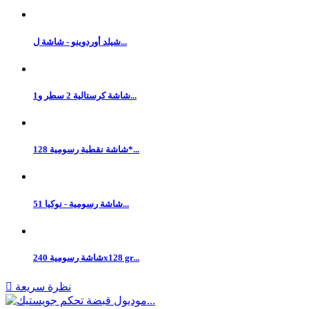
شيلد أوردوينو - شاشة ل...
شاشة كرستالية 2 سطر و1...
شاشة نقطية رسومية 128*...
شاشة رسومية - نوكيا 51...
شاشة رسومية 240x128 gr...
نظرة سريعة
