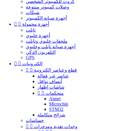
كروت للكمبيوتر الشخصي
وصلات كمبيوتر متنوعة
شبكات
أجهزة صيانة الكمبيوتر
أجهزة محمولة


تابلت
أجهزة خليوي
ملحقات خليوي وتابلت
أجهزة صيانة تابلت وخليوي
التلفزيون الذكي
GPS
إلكترونيات


قطع وعناصر إلكترونية


عناصر غير فعالة
أنصاف نواقل
شاشات إظهار
متحكمات


Atmel
Microchip
STM32
شرائح متكاملة
حساسات
وحدات تغذية ومدخرات

