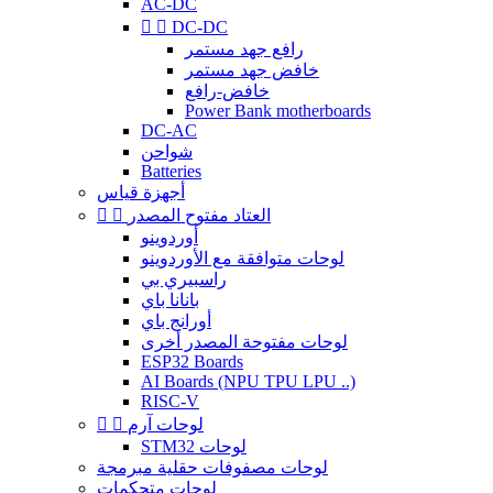
AC-DC


DC-DC
رافع جهد مستمر
خافض جهد مستمر
خافض-رافع
Power Bank motherboards
DC-AC
شواحن
Batteries
أجهزة قياس
العتاد مفتوح المصدر


أوردوينو
لوحات متوافقة مع الأوردوينو
راسبيري بي
بانانا باي
أورانج باي
لوحات مفتوحة المصدر أخرى
ESP32 Boards
AI Boards (NPU TPU LPU ..)
RISC-V
لوحات آرم


STM32 لوحات
لوحات مصفوفات حقلية مبرمجة
لوحات متحكمات