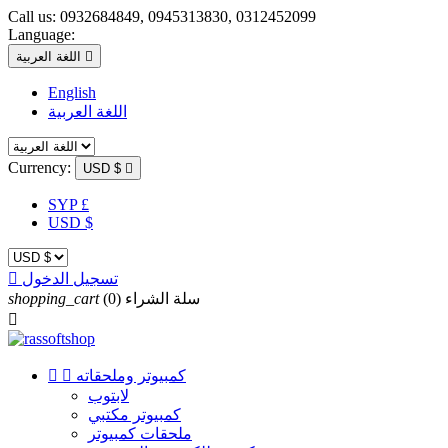
Call us:
0932684849, 0945313830, 0312452099
Language:

اللغة العربية
English
اللغة العربية
Currency:
USD $

SYP £
USD $
تسجيل الدخول

سلة الشراء
(0)
shopping_cart

كمبيوتر وملحقاته


لابتوب
كمبيوتر مكتبي
ملحقات كمبيوتر