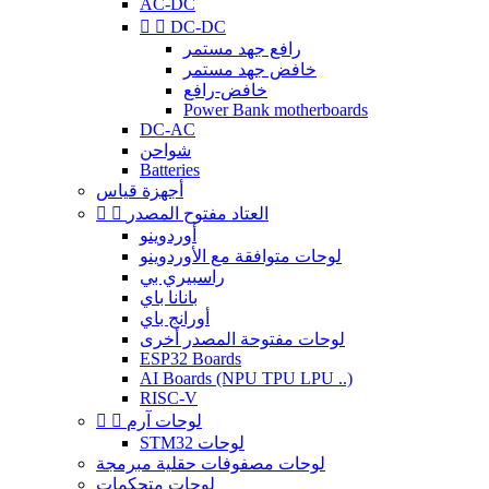
AC-DC


DC-DC
رافع جهد مستمر
خافض جهد مستمر
خافض-رافع
Power Bank motherboards
DC-AC
شواحن
Batteries
أجهزة قياس
العتاد مفتوح المصدر


أوردوينو
لوحات متوافقة مع الأوردوينو
راسبيري بي
بانانا باي
أورانج باي
لوحات مفتوحة المصدر أخرى
ESP32 Boards
AI Boards (NPU TPU LPU ..)
RISC-V
لوحات آرم


STM32 لوحات
لوحات مصفوفات حقلية مبرمجة
لوحات متحكمات