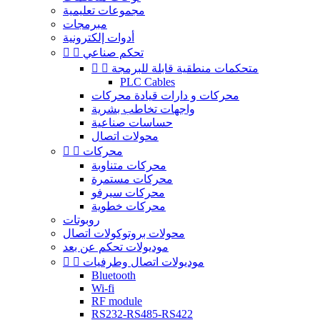
مجموعات تعليمية
مبرمجات
أدوات إلكترونية
تحكم صناعي


متحكمات منطقية قابلة للبرمجة


PLC Cables
محركات و دارات قيادة محركات
واجهات تخاطب بشرية
حساسات صناعية
محولات اتصال
محركات


محركات متناوبة
محركات مستمرة
محركات سيرفو
محركات خطوية
روبوتات
محولات بروتوكولات اتصال
موديولات تحكم عن بعد
موديولات اتصال وطرفيات


Bluetooth
Wi-fi
RF module
RS232-RS485-RS422