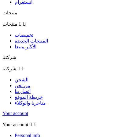
انستغرام
منتجات


منتجات
تخفيضات
المنتجات الجديدة
الأكثر مبيعا
شركتنا


شركتنا
الشحن
من نحن
اتصل بنا
خريطة الموقع
متاجرنا والوكلاء
Your account
Your account


Personal info