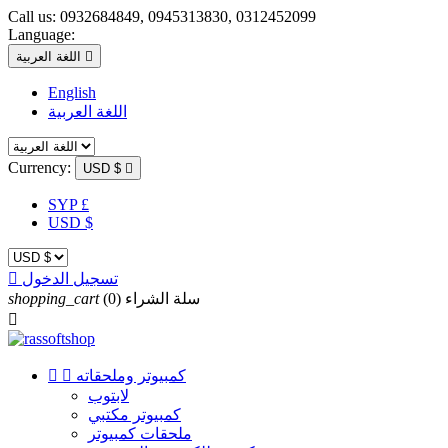
Call us:
0932684849, 0945313830, 0312452099
Language:

اللغة العربية
English
اللغة العربية
Currency:
USD $

SYP £
USD $
تسجيل الدخول

سلة الشراء
(0)
shopping_cart

كمبيوتر وملحقاته


لابتوب
كمبيوتر مكتبي
ملحقات كمبيوتر