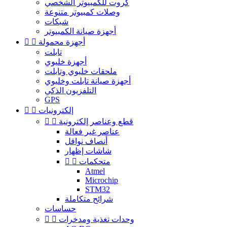
كروت للكمبيوتر الشخصي
وصلات كمبيوتر متنوعة
شبكات
أجهزة صيانة الكمبيوتر
أجهزة محمولة


تابلت
أجهزة خليوي
ملحقات خليوي وتابلت
أجهزة صيانة تابلت وخليوي
التلفزيون الذكي
GPS
إلكترونيات


قطع وعناصر إلكترونية


عناصر غير فعالة
أنصاف نواقل
شاشات إظهار
متحكمات


Atmel
Microchip
STM32
شرائح متكاملة
حساسات
وحدات تغذية ومدخرات

