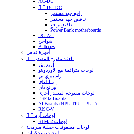
AC-DC


DC-DC
رافع جهد مستمر
خافض جهد مستمر
خافض-رافع
Power Bank motherboards
DC-AC
شواحن
Batteries
أجهزة قياس
العتاد مفتوح المصدر


أوردوينو
لوحات متوافقة مع الأوردوينو
راسبيري بي
بانانا باي
أورانج باي
لوحات مفتوحة المصدر أخرى
ESP32 Boards
AI Boards (NPU TPU LPU ..)
RISC-V
لوحات آرم


STM32 لوحات
لوحات مصفوفات حقلية مبرمجة
لوحات متحكمات