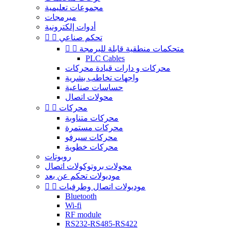
مجموعات تعليمية
مبرمجات
أدوات إلكترونية
تحكم صناعي


متحكمات منطقية قابلة للبرمجة


PLC Cables
محركات و دارات قيادة محركات
واجهات تخاطب بشرية
حساسات صناعية
محولات اتصال
محركات


محركات متناوبة
محركات مستمرة
محركات سيرفو
محركات خطوية
روبوتات
محولات بروتوكولات اتصال
موديولات تحكم عن بعد
موديولات اتصال وطرفيات


Bluetooth
Wi-fi
RF module
RS232-RS485-RS422