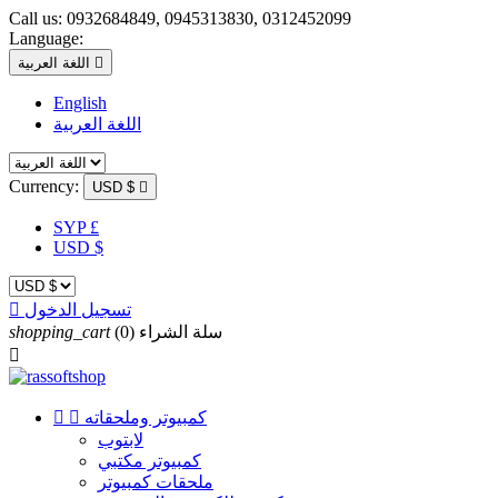
Call us:
0932684849, 0945313830, 0312452099
Language:

اللغة العربية
English
اللغة العربية
Currency:
USD $

SYP £
USD $
تسجيل الدخول

سلة الشراء
(0)
shopping_cart

كمبيوتر وملحقاته


لابتوب
كمبيوتر مكتبي
ملحقات كمبيوتر