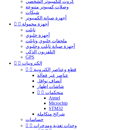
كروت للكمبيوتر الشخصي
وصلات كمبيوتر متنوعة
شبكات
أجهزة صيانة الكمبيوتر
أجهزة محمولة


تابلت
أجهزة خليوي
ملحقات خليوي وتابلت
أجهزة صيانة تابلت وخليوي
التلفزيون الذكي
GPS
إلكترونيات


قطع وعناصر إلكترونية


عناصر غير فعالة
أنصاف نواقل
شاشات إظهار
متحكمات


Atmel
Microchip
STM32
شرائح متكاملة
حساسات
وحدات تغذية ومدخرات

