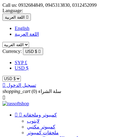
Call us:
0932684849, 0945313830, 0312452099
Language:

اللغة العربية
English
اللغة العربية
Currency:
USD $

SYP £
USD $
تسجيل الدخول

سلة الشراء
(0)
shopping_cart

كمبيوتر وملحقاته


لابتوب
كمبيوتر مكتبي
ملحقات كمبيوتر