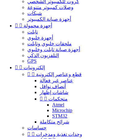
كروت للكمبيوتر الشخصي
وصلات كمبيوتر متنوعة
شبكات
أجهزة صيانة الكمبيوتر
أجهزة محمولة


تابلت
أجهزة خليوي
ملحقات خليوي وتابلت
أجهزة صيانة تابلت وخليوي
التلفزيون الذكي
GPS
إلكترونيات


قطع وعناصر إلكترونية


عناصر غير فعالة
أنصاف نواقل
شاشات إظهار
متحكمات


Atmel
Microchip
STM32
شرائح متكاملة
حساسات
وحدات تغذية ومدخرات

