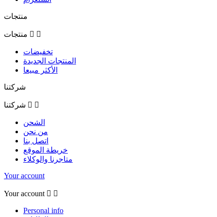
منتجات


منتجات
تخفيضات
المنتجات الجديدة
الأكثر مبيعا
شركتنا


شركتنا
الشحن
من نحن
اتصل بنا
خريطة الموقع
متاجرنا والوكلاء
Your account
Your account


Personal info