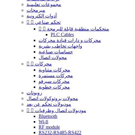
مجموعات تعليمية
مبرمجات
أدوات إلكترونية
تحكم صناعي


متحكمات منطقية قابلة للبرمجة


PLC Cables
محركات و دارات قيادة محركات
واجهات تخاطب بشرية
حساسات صناعية
محولات اتصال
محركات


محركات متناوبة
محركات مستمرة
محركات سيرفو
محركات خطوية
روبوتات
محولات بروتوكولات اتصال
موديولات تحكم عن بعد
موديولات اتصال وطرفيات


Bluetooth
Wi-fi
RF module
RS232-RS485-RS422