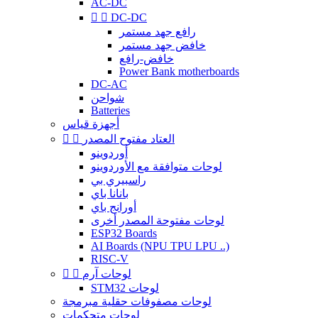
AC-DC


DC-DC
رافع جهد مستمر
خافض جهد مستمر
خافض-رافع
Power Bank motherboards
DC-AC
شواحن
Batteries
أجهزة قياس
العتاد مفتوح المصدر


أوردوينو
لوحات متوافقة مع الأوردوينو
راسبيري بي
بانانا باي
أورانج باي
لوحات مفتوحة المصدر أخرى
ESP32 Boards
AI Boards (NPU TPU LPU ..)
RISC-V
لوحات آرم


STM32 لوحات
لوحات مصفوفات حقلية مبرمجة
لوحات متحكمات