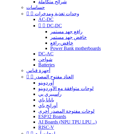
شرائح متكاملة
حساسات
وحدات تغذية ومدخرات


AC-DC


DC-DC
رافع جهد مستمر
خافض جهد مستمر
خافض-رافع
Power Bank motherboards
DC-AC
شواحن
Batteries
أجهزة قياس
العتاد مفتوح المصدر


أوردوينو
لوحات متوافقة مع الأوردوينو
راسبيري بي
بانانا باي
أورانج باي
لوحات مفتوحة المصدر أخرى
ESP32 Boards
AI Boards (NPU TPU LPU ..)
RISC-V
لوحات آرم

