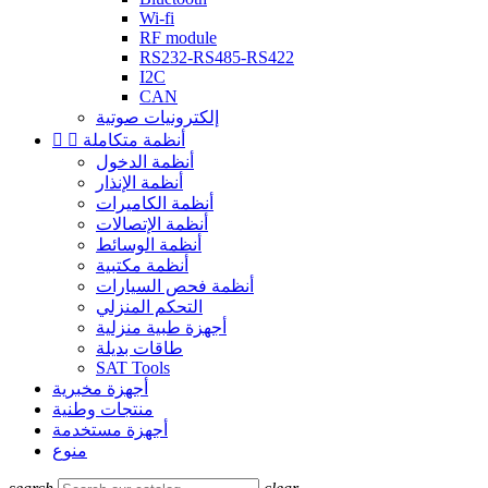
Wi-fi
RF module
RS232-RS485-RS422
I2C
CAN
إلكترونيات صوتية
أنظمة متكاملة


أنظمة الدخول
أنظمة الإنذار
أنظمة الكاميرات
أنظمة الإتصالات
أنظمة الوسائط
أنظمة مكتبية
أنظمة فحص السيارات
التحكم المنزلي
أجهزة طبية منزلية
طاقات بديلة
SAT Tools
أجهزة مخبرية
منتجات وطنية
أجهزة مستخدمة
منوع