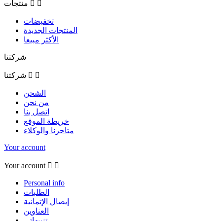


منتجات
تخفيضات
المنتجات الجديدة
الأكثر مبيعا
شركتنا


شركتنا
الشحن
من نحن
اتصل بنا
خريطة الموقع
متاجرنا والوكلاء
Your account
Your account


Personal info
الطلبات
إيصال الإتمانية
العناوين
تنبيهاتي