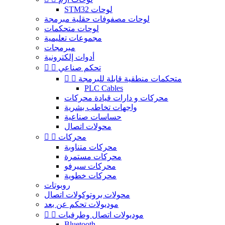
STM32 لوحات
لوحات مصفوفات حقلية مبرمجة
لوحات متحكمات
مجموعات تعليمية
مبرمجات
أدوات إلكترونية
تحكم صناعي


متحكمات منطقية قابلة للبرمجة


PLC Cables
محركات و دارات قيادة محركات
واجهات تخاطب بشرية
حساسات صناعية
محولات اتصال
محركات


محركات متناوبة
محركات مستمرة
محركات سيرفو
محركات خطوية
روبوتات
محولات بروتوكولات اتصال
موديولات تحكم عن بعد
موديولات اتصال وطرفيات


Bluetooth