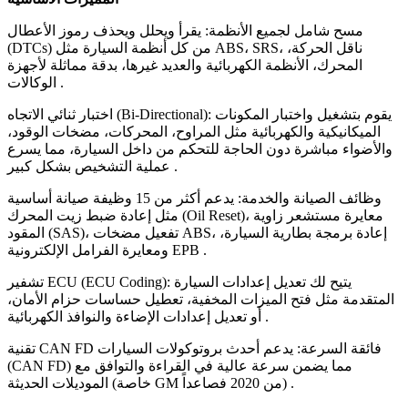
مسح شامل لجميع الأنظمة: يقرأ ويحلل ويحذف رموز الأعطال
(DTCs) من كل أنظمة السيارة مثل ABS، SRS، ناقل الحركة،
المحرك، الأنظمة الكهربائية والعديد غيرها، بدقة مماثلة لأجهزة
الوكالات .
اختبار ثنائي الاتجاه (Bi-Directional): يقوم بتشغيل واختبار المكونات
الميكانيكية والكهربائية مثل المراوح، المحركات، مضخات الوقود،
والأضواء مباشرة دون الحاجة للتحكم من داخل السيارة، مما يسرع
عملية التشخيص بشكل كبير .
وظائف الصيانة والخدمة: يدعم أكثر من 15 وظيفة صيانة أساسية
مثل إعادة ضبط زيت المحرك (Oil Reset)، معايرة مستشعر زاوية
المقود (SAS)، تفعيل مضخات ABS، إعادة برمجة بطارية السيارة،
ومعايرة الفرامل الإلكترونية EPB .
تشفير ECU (ECU Coding): يتيح لك تعديل إعدادات السيارة
المتقدمة مثل فتح الميزات المخفية، تعطيل حساسات حزام الأمان،
أو تعديل إعدادات الإضاءة والنوافذ الكهربائية .
تقنية CAN FD فائقة السرعة: يدعم أحدث بروتوكولات السيارات
(CAN FD) مما يضمن سرعة عالية في القراءة والتوافق مع
الموديلات الحديثة (خاصة GM من 2020 فصاعداً) .