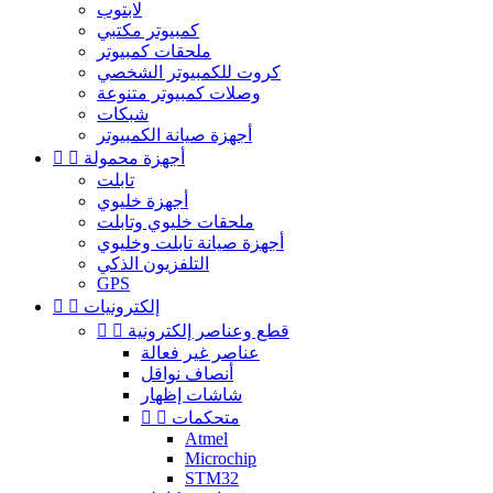
لابتوب
كمبيوتر مكتبي
ملحقات كمبيوتر
كروت للكمبيوتر الشخصي
وصلات كمبيوتر متنوعة
شبكات
أجهزة صيانة الكمبيوتر
أجهزة محمولة


تابلت
أجهزة خليوي
ملحقات خليوي وتابلت
أجهزة صيانة تابلت وخليوي
التلفزيون الذكي
GPS
إلكترونيات


قطع وعناصر إلكترونية


عناصر غير فعالة
أنصاف نواقل
شاشات إظهار
متحكمات


Atmel
Microchip
STM32