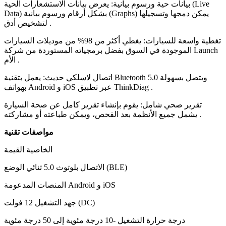
بيانات حية ورسوم بيانية: يعرض بيانات الاستشعارات الحية (Live
Data) بشكل أرقام ورسوم بيانية (Graphs) يمكن دمجها وتسجيلها
لتشخيص أدق .
تغطية واسعة للسيارات: يغطي أكثر من 98% من موديلات السيارات
الموجودة في السوق بفضل برمجياته المستوردة من شركة Launch
الأم .
اتصال لاسلكي حديث: يعمل بتقنية Bluetooth 5.0 ويتصل بسهولة
بهواتف Android و iOS عبر تطبيق ThinkDiag .
تقرير صحي شامل: يقوم بإنشاء تقرير كامل عن صحة السيارة
يشمل جميع الأنظمة بعد الفحص، ويمكن طباعته أو مشاركته .
مواصفات تقنية
الخاصية
القيمة
بلوتوث 5.0 ثنائي الوضع (BLE)
الاتصال
Android و iOS
المنصات المدعومة
12 فولت (DC)
جهد التشغيل
درجة حرارة التشغيل
-10 درجة مئوية إلى 50 درجة مئوية