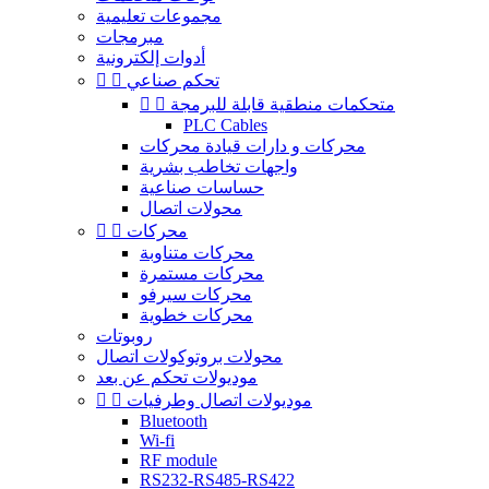
مجموعات تعليمية
مبرمجات
أدوات إلكترونية
تحكم صناعي


متحكمات منطقية قابلة للبرمجة


PLC Cables
محركات و دارات قيادة محركات
واجهات تخاطب بشرية
حساسات صناعية
محولات اتصال
محركات


محركات متناوبة
محركات مستمرة
محركات سيرفو
محركات خطوية
روبوتات
محولات بروتوكولات اتصال
موديولات تحكم عن بعد
موديولات اتصال وطرفيات


Bluetooth
Wi-fi
RF module
RS232-RS485-RS422