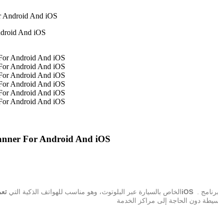
 Android And iOS
ner For Android And iOS
. مع إجراءات التشخيص المصاحبة، يأتي برنامج OBD مجاني مع العبوة. مع هذا المنتج،
تعمل بنظامي أندرويد وiOS
الجهاز عبارة عن محول صغير يُوصل بموصل OBDII الخاص بالسيارة عبر البلوتوث، وهو مناسب للهواتف الذكية التي
يطة دون الحاجة إلى مراكز الخدمة