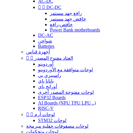
AC-DC


DC-DC
رافع جهد مستمر
خافض جهد مستمر
خافض-رافع
Power Bank motherboards
DC-AC
شواحن
Batteries
أجهزة قياس
العتاد مفتوح المصدر


أوردوينو
لوحات متوافقة مع الأوردوينو
راسبيري بي
بانانا باي
أورانج باي
لوحات مفتوحة المصدر أخرى
ESP32 Boards
AI Boards (NPU TPU LPU ..)
RISC-V
لوحات آرم


STM32 لوحات
لوحات مصفوفات حقلية مبرمجة
لوحات متحكمات