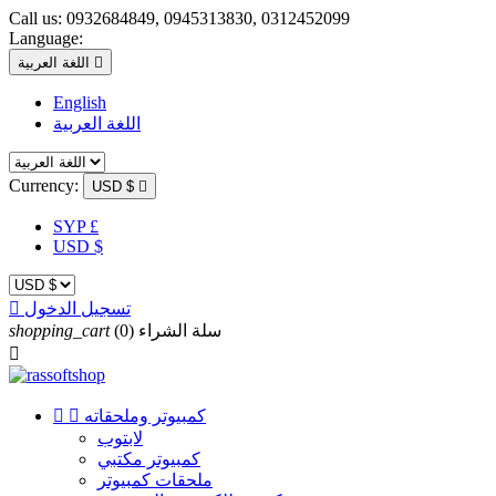
Call us:
0932684849, 0945313830, 0312452099
Language:

اللغة العربية
English
اللغة العربية
Currency:
USD $

SYP £
USD $
تسجيل الدخول

سلة الشراء
(0)
shopping_cart

كمبيوتر وملحقاته


لابتوب
كمبيوتر مكتبي
ملحقات كمبيوتر