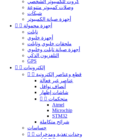
كروت للكمبيوتر الشخصي
وصلات كمبيوتر متنوعة
شبكات
أجهزة صيانة الكمبيوتر
أجهزة محمولة


تابلت
أجهزة خليوي
ملحقات خليوي وتابلت
أجهزة صيانة تابلت وخليوي
التلفزيون الذكي
GPS
إلكترونيات


قطع وعناصر إلكترونية


عناصر غير فعالة
أنصاف نواقل
شاشات إظهار
متحكمات


Atmel
Microchip
STM32
شرائح متكاملة
حساسات
وحدات تغذية ومدخرات

