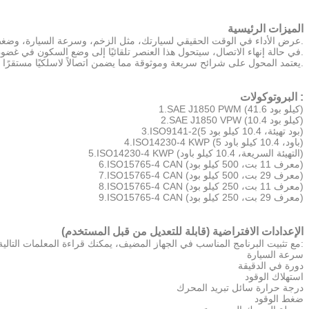
الميزات الرئيسية
- عرض الأداء في الوقت الحقيقي لسيارتك، مثل الزخم، وسرعة السيارة، وضغط الزيت، ودرجة حرارة سائل التبريد، وحمل المحرك، وضغط مشعب السحب، وموضع الخانق ودرجة حرارة سحب الهواء.
- في حالة إنهاء الاتصال، سيتحول هذا العنصر تلقائيًا إلى وضع السكون في غضون نصف ساعة.
- يعتمد المحول على شرائح سريعة وموثوقة مما يضمن اتصالاً لاسلكيًا مستقرًا.
البروتوكولات :
1.SAE J1850 PWM (41.6 كيلو بود)
2.SAE J1850 VPW (10.4 كيلو بود)
3.ISO9141-2(5 بود تهيئة، 10.4 كيلو بود)
4.ISO14230-4 KWP (5 باود، 10.4 كيلو باود)
5.ISO14230-4 KWP (التهيئة السريعة، 10.4 كيلو باود)
6.ISO15765-4 CAN (معرف 11 بت، 500 كيلو بود)
7.ISO15765-4 CAN (معرف 29 بت، 500 كيلو بود)
8.ISO15765-4 CAN (معرف 11 بت، 250 كيلو بود)
9.ISO15765-4 CAN (معرف 29 بت، 250 كيلو بود)
الإعدادات الافتراضية (قابلة للتعديل من قبل المستخدم)
مع تثبيت البرنامج المناسب في الجهاز المضيف، يمكنك قراءة المعلمات التالية من سيارتك:
سرعة السيارة
دورة في الدقيقة
استهلاك الوقود
درجة حرارة سائل تبريد المحرك
ضغط الوقود