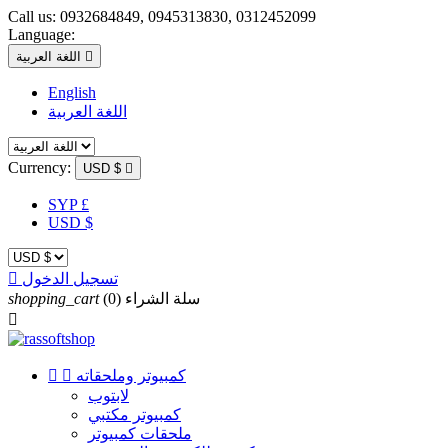
Call us:
0932684849, 0945313830, 0312452099
Language:

اللغة العربية
English
اللغة العربية
Currency:
USD $

SYP £
USD $
تسجيل الدخول

سلة الشراء
(0)
shopping_cart

كمبيوتر وملحقاته


لابتوب
كمبيوتر مكتبي
ملحقات كمبيوتر