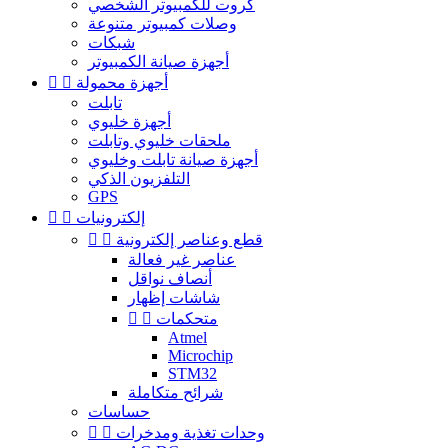
كروت للكمبيوتر الشخصي
وصلات كمبيوتر متنوعة
شبكات
أجهزة صيانة الكمبيوتر
أجهزة محمولة


تابلت
أجهزة خليوي
ملحقات خليوي وتابلت
أجهزة صيانة تابلت وخليوي
التلفزيون الذكي
GPS
إلكترونيات


قطع وعناصر إلكترونية


عناصر غير فعالة
أنصاف نواقل
شاشات إظهار
متحكمات


Atmel
Microchip
STM32
شرائح متكاملة
حساسات
وحدات تغذية ومدخرات

