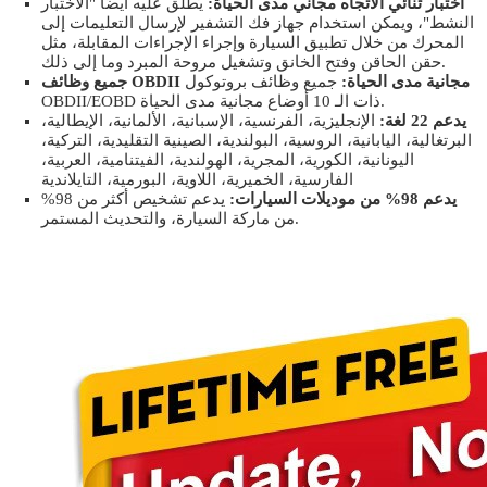
اختبار ثنائي الاتجاه مجاني مدى الحياة:
يُطلق عليه أيضًا "الاختبار
النشط"، ويمكن استخدام جهاز فك التشفير لإرسال التعليمات إلى
المحرك من خلال تطبيق السيارة وإجراء الإجراءات المقابلة، مثل
حقن الحاقن وفتح الخانق وتشغيل مروحة المبرد وما إلى ذلك.
جميع وظائف OBDII مجانية مدى الحياة:
جميع وظائف بروتوكول
OBDII/EOBD ذات الـ 10 أوضاع مجانية مدى الحياة.
يدعم 22 لغة:
الإنجليزية، الفرنسية، الإسبانية، الألمانية، الإيطالية،
البرتغالية، اليابانية، الروسية، البولندية، الصينية التقليدية، التركية،
اليونانية، الكورية، المجرية، الهولندية، الفيتنامية، العربية،
الفارسية، الخميرية، اللاوية، البورمية، التايلاندية
يدعم 98% من موديلات السيارات:
يدعم تشخيص أكثر من 98%
من ماركة السيارة، والتحديث المستمر.