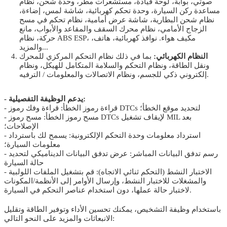
صوتي، بوابة، لوحة قيادة، مستشعرات مطر، وحدة شحن، نظام
مساعدة ركن السيارة، وحدة تحكم كهربائية، شاشة لمس، إضاءة،
نظام شحن البطارية، شاشة عرض أمامية، نظام تحكم في مسح
الزجاج الأمامي، نظام محرك السقف والمقاعد والأبواب، مانع
حركة، نظام ABS ESP، مكيف هواء. نوافذ كهربائية، هاتف،
والمزيد...
النظام الكهربائي:
بما في ذلك نظام التحكم المركزي للمحرك
ونقل الطاقة، ونظام التحكم والسلامة المتكامل للهيكل، ونظام
إلكتروني ذكي للجسم، ونظام الاتصالات والمعلومات / الترفيه.
- يدعم الوظيفة التفصيلية:
- قراءة رموز الخطأ: قراءة وفك رموز DTCs لتحديد موقع الخطأ؛
- مسح رموز الخطأ: مسح رموز DTCs لإيقاف تشغيل MIL بعد
الإصلاحات؛
- استرداد معلومات وحدة التحكم الإلكترونية: يسمح لك باسترداد
معلومات السيارة؛
- رسم تدفق البيانات المباشر: عرض تدفق البيانات الديناميكي لتحديد
حالة السيارة
- الاختبار النشط (التحكم ثنائي الاتجاه): قم بتشغيل الملفات اللولبية
والمشغلات للاختبار النشط، وإرسال الأوامر إلى الأنظمة/المكونات
لاختبار حالة عملها، دون استخدام عناصر التحكم في السيارة.
باستخدام وظيفة التشخيص، يمكنك تحسين الأداء وتوفير الطاقة وتقليل
الانبعاثات والمزيد على النحو التالي: