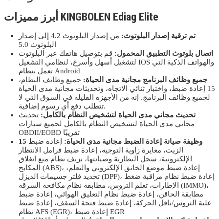
أبرز مميزات KINGBOLEN Ediag Elite
تم ترقية إصدار البلوتوث:
من إصدار البلوتوث 4.2 إلى إصدار
البلوتوث 5.0
اتصال بلوتوث التطبيق المحمول:
قم بتوصيل هاتفك عبر البلوتوث
لتشغيل أسهل وأسرع، لنظامي التشغيل IOS والهواتف الذكية التي
تعمل بنظام Android
جميع وظائف البرنامج مجانية مدى الحياة:
جميع وظائف النظام،
15 إعادة ضبط، واختبار ثنائي الاتجاه، وتحديثات مجانية مدى الحياة
لجميع وظائف البرنامج. إنه من الأجهزة القليلة في السوق التي لا
تتطلب دفع أي رسوم إضافية.
تحديث مجاني مدى الحياة لتشخيص النظام بالكامل:
تحديث
مجاني مدى الحياة لتشخيص النظام بالكامل لجميع سيارات
OBDII/EOBD تقريبًا
15 وظيفة صيانة إعادة الضبط مجانية مدى الحياة:
إعادة ضبط
الزيت، معايرة زاوية التوجيه، إعادة ضبط فرامل الانتظار
الإلكترونية، سجل البطارية وصيانتها، نزيف نظام منع انغلاق
المكابح (ABS)، إعادة ضبط موضع الخانق الإلكتروني والتعلم،
تجديد فلتر جسيمات الديزل (DPF)، إعادة ضبط نظام مراقبة ضغط
الإطارات، تعلم التروس، مطابقة نظام مكافحة السرقة (IMMO)،
مطابقة الحاقن، إعادة ضبط نظام التعليق الهوائي، إعادة ضبط
علبة التروس/ناقل الحركة، إعادة ضبط فتحة السقف، إعادة ضبط
نظام AFS (EGR)، إعادة ضبط EGR