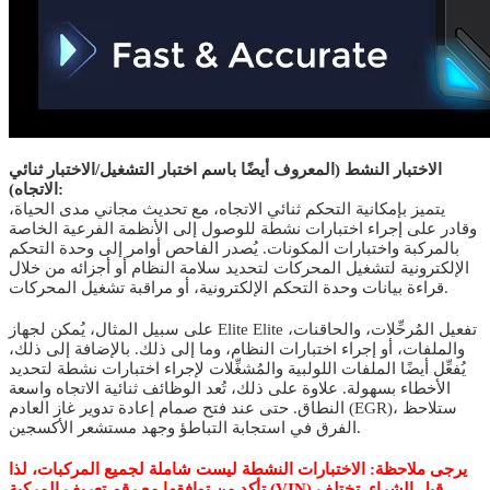
الاختبار النشط (المعروف أيضًا باسم اختبار التشغيل/الاختبار ثنائي
الاتجاه):
يتميز بإمكانية التحكم ثنائي الاتجاه، مع تحديث مجاني مدى الحياة،
وقادر على إجراء اختبارات نشطة للوصول إلى الأنظمة الفرعية الخاصة
بالمركبة واختبارات المكونات. يُصدر الفاحص أوامر إلى وحدة التحكم
الإلكترونية لتشغيل المحركات لتحديد سلامة النظام أو أجزائه من خلال
قراءة بيانات وحدة التحكم الإلكترونية، أو مراقبة تشغيل المحركات.
على سبيل المثال، يُمكن لجهاز Elite Elite تفعيل المُرحِّلات، والحاقنات،
والملفات، أو إجراء اختبارات النظام، وما إلى ذلك. بالإضافة إلى ذلك،
يُفعِّل أيضًا الملفات اللولبية والمُشغِّلات لإجراء اختبارات نشطة لتحديد
الأخطاء بسهولة. علاوة على ذلك، تُعد الوظائف ثنائية الاتجاه واسعة
النطاق. حتى عند فتح صمام إعادة تدوير غاز العادم (EGR)، ستلاحظ
الفرق في استجابة التباطؤ وجهد مستشعر الأكسجين.
يرجى ملاحظة: الاختبارات النشطة ليست شاملة لجميع المركبات، لذا
تأكد من توافقها مع رقم تعريف المركبة (VIN) قبل الشراء. تختلف