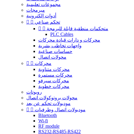
مجموعات تعليمية
مبرمجات
أدوات إلكترونية
تحكم صناعي


متحكمات منطقية قابلة للبرمجة


PLC Cables
محركات و دارات قيادة محركات
واجهات تخاطب بشرية
حساسات صناعية
محولات اتصال
محركات


محركات متناوبة
محركات مستمرة
محركات سيرفو
محركات خطوية
روبوتات
محولات بروتوكولات اتصال
موديولات تحكم عن بعد
موديولات اتصال وطرفيات


Bluetooth
Wi-fi
RF module
RS232-RS485-RS422