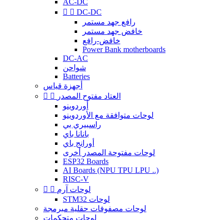
AC-DC


DC-DC
رافع جهد مستمر
خافض جهد مستمر
خافض-رافع
Power Bank motherboards
DC-AC
شواحن
Batteries
أجهزة قياس
العتاد مفتوح المصدر


أوردوينو
لوحات متوافقة مع الأوردوينو
راسبيري بي
بانانا باي
أورانج باي
لوحات مفتوحة المصدر أخرى
ESP32 Boards
AI Boards (NPU TPU LPU ..)
RISC-V
لوحات آرم


STM32 لوحات
لوحات مصفوفات حقلية مبرمجة
لوحات متحكمات