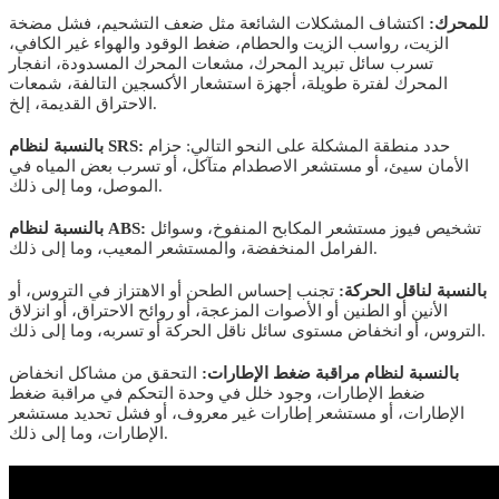
للمحرك:
اكتشاف المشكلات الشائعة مثل ضعف التشحيم، فشل مضخة
الزيت، رواسب الزيت والحطام، ضغط الوقود والهواء غير الكافي،
تسرب سائل تبريد المحرك، مشعات المحرك المسدودة، انفجار
المحرك لفترة طويلة، أجهزة استشعار الأكسجين التالفة، شمعات
الاحتراق القديمة، إلخ.
حدد منطقة المشكلة على النحو التالي: حزام
بالنسبة لنظام SRS:
الأمان سيئ، أو مستشعر الاصطدام متآكل، أو تسرب بعض المياه في
الموصل، وما إلى ذلك.
تشخيص فيوز مستشعر المكابح المنفوخ، وسوائل
بالنسبة لنظام ABS:
الفرامل المنخفضة، والمستشعر المعيب، وما إلى ذلك.
بالنسبة لناقل الحركة:
تجنب إحساس الطحن أو الاهتزاز في التروس، أو
الأنين أو الطنين أو الأصوات المزعجة، أو روائح الاحتراق، أو انزلاق
التروس، أو انخفاض مستوى سائل ناقل الحركة أو تسربه، وما إلى ذلك.
بالنسبة لنظام مراقبة ضغط الإطارات:
التحقق من مشاكل انخفاض
ضغط الإطارات، وجود خلل في وحدة التحكم في مراقبة ضغط
الإطارات، أو مستشعر إطارات غير معروف، أو فشل تحديد مستشعر
الإطارات، وما إلى ذلك.