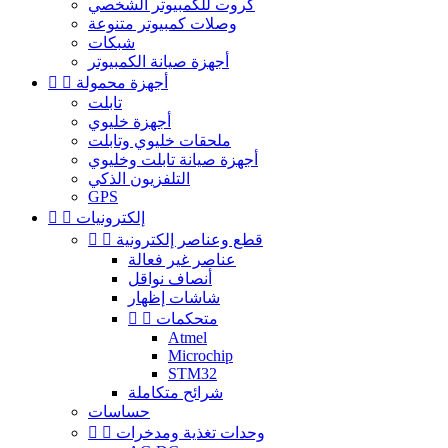
كروت للكمبيوتر الشخصي
وصلات كمبيوتر متنوعة
شبكات
أجهزة صيانة الكمبيوتر
أجهزة محمولة


تابلت
أجهزة خليوي
ملحقات خليوي وتابلت
أجهزة صيانة تابلت وخليوي
التلفزيون الذكي
GPS
إلكترونيات


قطع وعناصر إلكترونية


عناصر غير فعالة
أنصاف نواقل
شاشات إظهار
متحكمات


Atmel
Microchip
STM32
شرائح متكاملة
حساسات
وحدات تغذية ومدخرات

