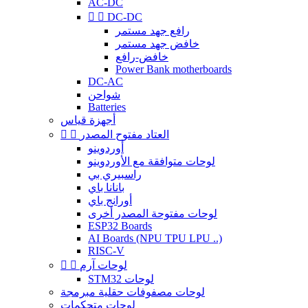
AC-DC


DC-DC
رافع جهد مستمر
خافض جهد مستمر
خافض-رافع
Power Bank motherboards
DC-AC
شواحن
Batteries
أجهزة قياس
العتاد مفتوح المصدر


أوردوينو
لوحات متوافقة مع الأوردوينو
راسبيري بي
بانانا باي
أورانج باي
لوحات مفتوحة المصدر أخرى
ESP32 Boards
AI Boards (NPU TPU LPU ..)
RISC-V
لوحات آرم


STM32 لوحات
لوحات مصفوفات حقلية مبرمجة
لوحات متحكمات