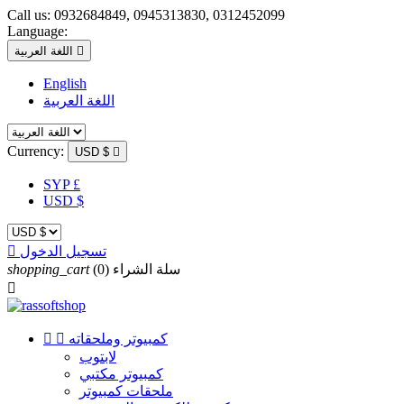
Call us:
0932684849, 0945313830, 0312452099
Language:

اللغة العربية
English
اللغة العربية
Currency:
USD $

SYP £
USD $
تسجيل الدخول

سلة الشراء
(0)
shopping_cart

كمبيوتر وملحقاته


لابتوب
كمبيوتر مكتبي
ملحقات كمبيوتر