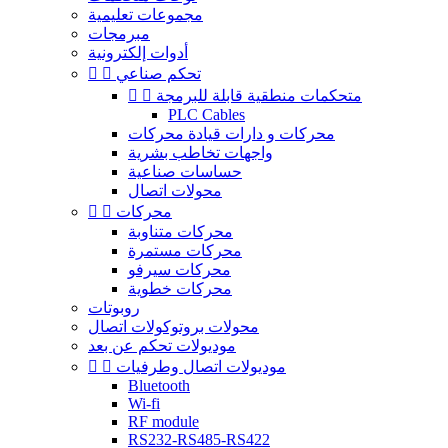
مجموعات تعليمية
مبرمجات
أدوات إلكترونية
تحكم صناعي


متحكمات منطقية قابلة للبرمجة


PLC Cables
محركات و دارات قيادة محركات
واجهات تخاطب بشرية
حساسات صناعية
محولات اتصال
محركات


محركات متناوبة
محركات مستمرة
محركات سيرفو
محركات خطوية
روبوتات
محولات بروتوكولات اتصال
موديولات تحكم عن بعد
موديولات اتصال وطرفيات


Bluetooth
Wi-fi
RF module
RS232-RS485-RS422