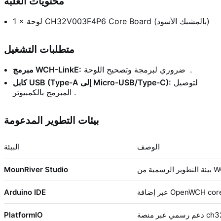
محتويات العلبة
1 × لوحة CH32V003F4P6 Core Board (بالمشبك الأسود)
متطلبات التشغيل
.
ضروري لبرمجة وتصحيح اللوحة
مبرمج WCH-LinkE:
لتوصيل
كابل USB (Type-A إلى Micro-USB/Type-C):
المبرمج بالكمبيوتر .
بيئات التطوير المدعومة
الوصف
البيئة
MounRiver Studio
ر إضافة OpenWCH core
Arduino IDE
 عبر منصة ch32v
PlatformIO