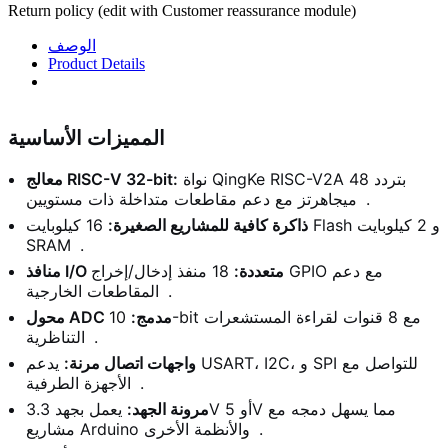
Return policy (edit with Customer reassurance module)
الوصف
Product Details
المميزات الأساسية
نواة QingKe RISC-V2A بتردد 48
معالج RISC-V 32-bit:
.
ميجاهرتز مع دعم مقاطعات متداخلة ذات مستويين
ذاكرة كافية للمشاريع الصغيرة:
16 كيلوبايت Flash و 2 كيلوبايت
SRAM
.
منافذ I/O متعددة:
18 منفذ إدخال/إخراج GPIO مع دعم
.
المقاطعات الخارجية
محول ADC مدمج:
10-bit مع 8 قنوات لقراءة المستشعرات
.
التناظرية
واجهات اتصال مرنة:
يدعم USART، I2C، و SPI للتواصل مع
.
الأجهزة الطرفية
مرونة الجهد:
يعمل بجهد 3.3V أو 5V مما يسهل دمجه مع
.
مشاريع Arduino والأنظمة الأخرى