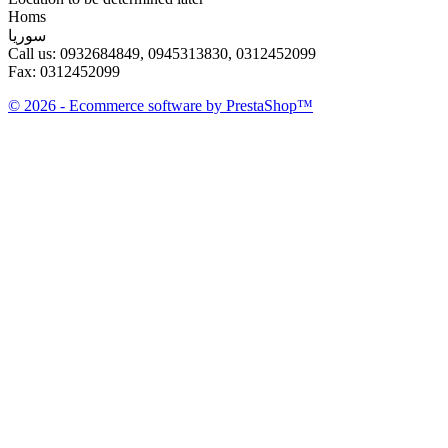
Homs
سوريا
Call us:
0932684849, 0945313830, 0312452099
Fax:
0312452099
© 2026 - Ecommerce software by PrestaShop™