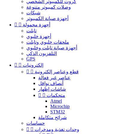
كروت للكمبيوتر الشخصي
وصلات كمبيوتر متنوعة
شبكات
أجهزة صيانة الكمبيوتر
أجهزة محمولة


تابلت
أجهزة خليوي
ملحقات خليوي وتابلت
أجهزة صيانة تابلت وخليوي
التلفزيون الذكي
GPS
إلكترونيات


قطع وعناصر إلكترونية


عناصر غير فعالة
أنصاف نواقل
شاشات إظهار
متحكمات


Atmel
Microchip
STM32
شرائح متكاملة
حساسات
وحدات تغذية ومدخرات

