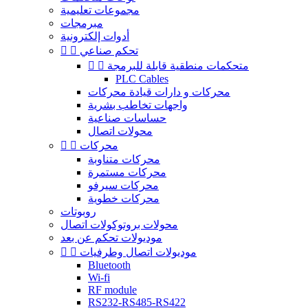
مجموعات تعليمية
مبرمجات
أدوات إلكترونية
تحكم صناعي


متحكمات منطقية قابلة للبرمجة


PLC Cables
محركات و دارات قيادة محركات
واجهات تخاطب بشرية
حساسات صناعية
محولات اتصال
محركات


محركات متناوبة
محركات مستمرة
محركات سيرفو
محركات خطوية
روبوتات
محولات بروتوكولات اتصال
موديولات تحكم عن بعد
موديولات اتصال وطرفيات


Bluetooth
Wi-fi
RF module
RS232-RS485-RS422