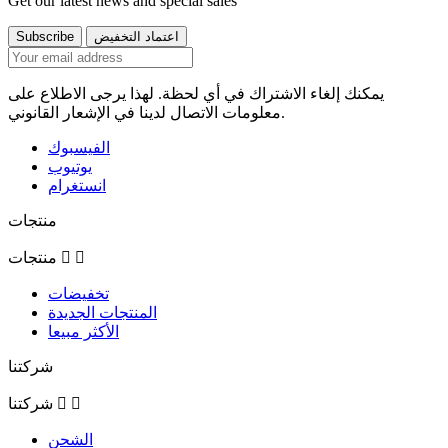
Get our latest news and special sales
يمكنك إلغاء الاشتراك في أي لحظة. لهذا يرجى الاطلاع على
معلومات الاتصال لدينا في الإشعار القانوني.
الفيسبوك
يوتيوب
انستغرام
منتجات


منتجات
تخفيضات
المنتجات الجديدة
الأكثر مبيعا
شركتنا


شركتنا
الشحن