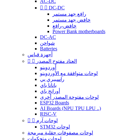
AC-DC


DC-DC
رافع جهد مستمر
خافض جهد مستمر
خافض-رافع
Power Bank motherboards
DC-AC
شواحن
Batteries
أجهزة قياس
العتاد مفتوح المصدر


أوردوينو
لوحات متوافقة مع الأوردوينو
راسبيري بي
بانانا باي
أورانج باي
لوحات مفتوحة المصدر أخرى
ESP32 Boards
AI Boards (NPU TPU LPU ..)
RISC-V
لوحات آرم


STM32 لوحات
لوحات مصفوفات حقلية مبرمجة
لوحات متحكمات