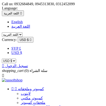
Call us:
0932684849, 0945313830, 0312452099
Language:

اللغة العربية
English
اللغة العربية
Currency:
USD $

SYP £
USD $
تسجيل الدخول

سلة الشراء
(0)
shopping_cart

كمبيوتر وملحقاته


لابتوب
كمبيوتر مكتبي
ملحقات كمبيوتر