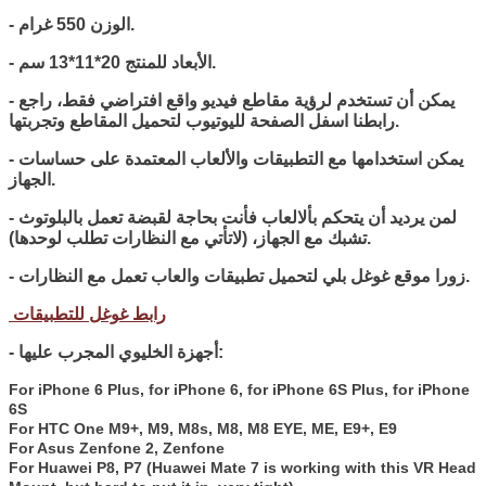
- الوزن 550 غرام.
- الأبعاد للمنتج 20*11*13 سم.
- يمكن أن تستخدم لرؤية مقاطع فيديو واقع افتراضي فقط، راجع
رابطنا اسفل الصفحة لليوتيوب لتحميل المقاطع وتجربتها.
- يمكن استخدامها مع التطبيقات والألعاب المعتمدة على حساسات
الجهاز.
- لمن يرديد أن يتحكم بألالعاب فأنت بحاجة لقبضة تعمل بالبلوتوث
تشبك مع الجهاز، (لاتأتي مع النظارات تطلب لوحدها).
- زورا موقع غوغل بلي لتحميل تطبيقات والعاب تعمل مع النظارات.
رابط غوغل للتطبيقات
- أجهزة الخليوي المجرب عليها:
For iPhone 6 Plus, for iPhone 6, for iPhone 6S Plus, for iPhone
6S
For HTC One M9+, M9, M8s, M8, M8 EYE, ME, E9+, E9
For Asus Zenfone 2, Zenfone
For Huawei P8, P7 (Huawei Mate 7 is working with this VR Head