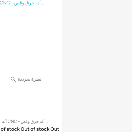
آلة CNC مقاس 12*22سم م...
شيلد قيادة محركات بشري...
ملحقات CNC - رأس ليزر ...
آلة CNC - آلة حرق بالل...
آلة CNC مقاس 12*22سم م...
نظرة سريعة

آلة CNC - آلة حرق وقص...
 of stock
Out of stock
Out