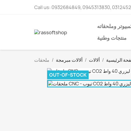
Call us:
0932684849, 0945313830, 031245
مبيوتر وملحقاته
منتجات وطنية
حة الرئيسية
ألالات
ألالات مبرمجة
OUT-OF-STOCK