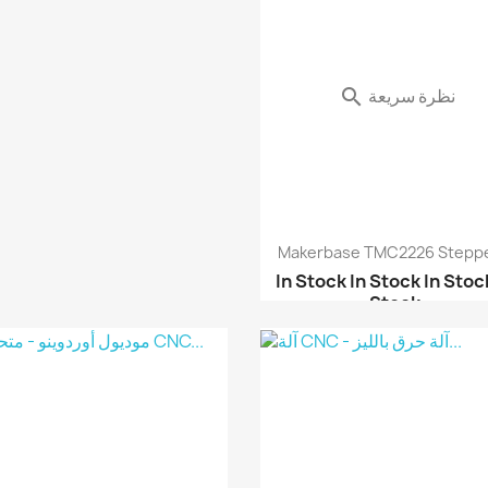
نظرة سريعة
نظرة سريعة


Makerbase TMC2226 Stepper
In Stock
In Stock
In Stoc
Stock
موديول قيادة محركات خط...
موديول أوردوينو - متحك...