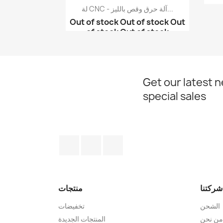
لة CNC - آلة حرق وقص بالليز...
Out of stock
Out of stock
Out
of stock
Out of stock
آلة CNC - آلة حرق وقص ...
آلة CNC - آلة حرق بالل...
آلة CNC مقاس 12*22سم م...
Get our latest 
special sales
انستغرام
يوتيوب
الفيسبوك
شركتنا
منتجات
الشحن
تخفيضات
من نحن
المنتجات الجديدة