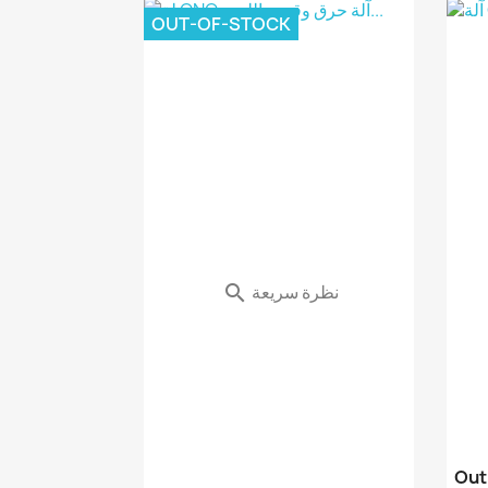
OUT-OF-STOCK
نظرة سريعة

Out