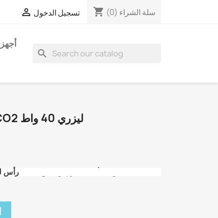
shopping_cart


سلة الشراء
(0)
تسجيل الدخول
أجهزة
search
ملحقات CNC - تيوب CO2 ليزري 40 واط
رأس ليزر CO2 باستطاعة 40واط لألات الحرق والقص.
أ