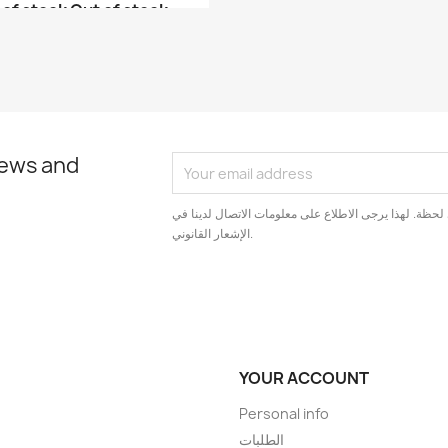
of stock
Out of stock
آلة CNC - آلة حرق بالل...
آلة CNC مقاس 12*22سم م...
news and
لحظة. لهذا يرجى الاطلاع على معلومات الاتصال لدينا في
الإشعار القانوني.
YOUR ACCOUNT
Personal info
الطلبات