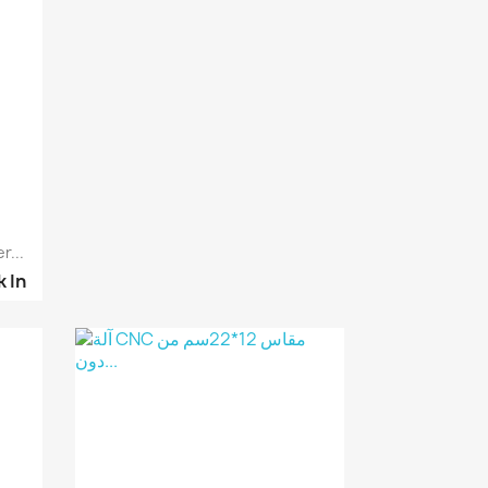
نظرة سريعة

...
k
In