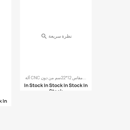
نظرة سريعة

آلة CNC مقاس 12*22سم من دون...
In Stock
In Stock
In Stock
In
Stock
آلة CNC - آلة حرق وقص ...
k
In
ملحقات CNC - رأس ليزر ...