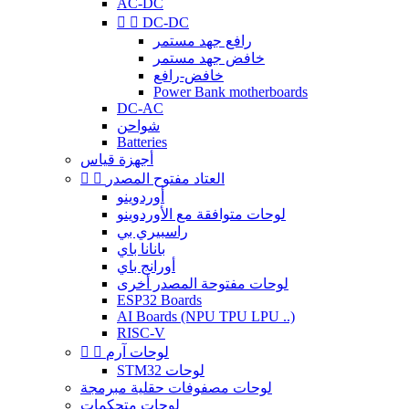
AC-DC


DC-DC
رافع جهد مستمر
خافض جهد مستمر
خافض-رافع
Power Bank motherboards
DC-AC
شواحن
Batteries
أجهزة قياس
العتاد مفتوح المصدر


أوردوينو
لوحات متوافقة مع الأوردوينو
راسبيري بي
بانانا باي
أورانج باي
لوحات مفتوحة المصدر أخرى
ESP32 Boards
AI Boards (NPU TPU LPU ..)
RISC-V
لوحات آرم


STM32 لوحات
لوحات مصفوفات حقلية مبرمجة
لوحات متحكمات