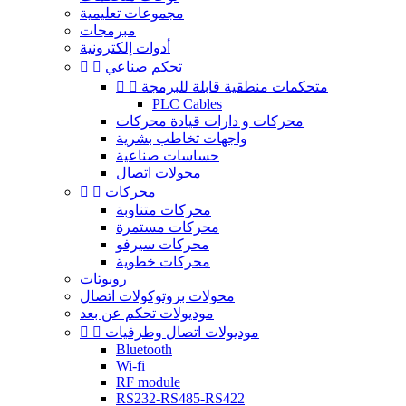
مجموعات تعليمية
مبرمجات
أدوات إلكترونية
تحكم صناعي


متحكمات منطقية قابلة للبرمجة


PLC Cables
محركات و دارات قيادة محركات
واجهات تخاطب بشرية
حساسات صناعية
محولات اتصال
محركات


محركات متناوبة
محركات مستمرة
محركات سيرفو
محركات خطوية
روبوتات
محولات بروتوكولات اتصال
موديولات تحكم عن بعد
موديولات اتصال وطرفيات


Bluetooth
Wi-fi
RF module
RS232-RS485-RS422