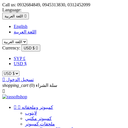
Call us:
0932684849, 0945313830, 0312452099
Language:

اللغة العربية
English
اللغة العربية
Currency:
USD $

SYP £
USD $
تسجيل الدخول

سلة الشراء
(0)
shopping_cart

كمبيوتر وملحقاته


لابتوب
كمبيوتر مكتبي
ملحقات كمبيوتر