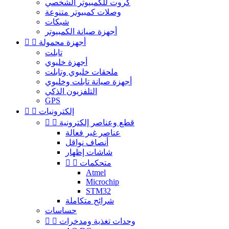
كروت للكمبيوتر الشخصي
وصلات كمبيوتر متنوعة
شبكات
أجهزة صيانة الكمبيوتر
أجهزة محمولة


تابلت
أجهزة خليوي
ملحقات خليوي وتابلت
أجهزة صيانة تابلت وخليوي
التلفزيون الذكي
GPS
إلكترونيات


قطع وعناصر إلكترونية


عناصر غير فعالة
أنصاف نواقل
شاشات إظهار
متحكمات


Atmel
Microchip
STM32
شرائح متكاملة
حساسات
وحدات تغذية ومدخرات

