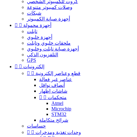
كروت للكمبيوتر الشخصي
وصلات كمبيوتر متنوعة
شبكات
أجهزة صيانة الكمبيوتر
أجهزة محمولة


تابلت
أجهزة خليوي
ملحقات خليوي وتابلت
أجهزة صيانة تابلت وخليوي
التلفزيون الذكي
GPS
إلكترونيات


قطع وعناصر إلكترونية


عناصر غير فعالة
أنصاف نواقل
شاشات إظهار
متحكمات


Atmel
Microchip
STM32
شرائح متكاملة
حساسات
وحدات تغذية ومدخرات

