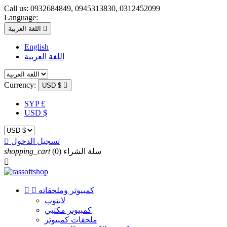
Call us:
0932684849, 0945313830, 0312452099
Language:

اللغة العربية
English
اللغة العربية
Currency:
USD $

SYP £
USD $
تسجيل الدخول

سلة الشراء
(0)
shopping_cart

كمبيوتر وملحقاته


لابتوب
كمبيوتر مكتبي
ملحقات كمبيوتر