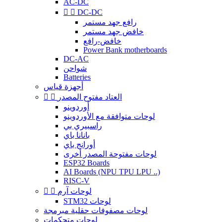
AC-DC


DC-DC
رافع جهد مستمر
خافض جهد مستمر
خافض-رافع
Power Bank motherboards
DC-AC
شواحن
Batteries
أجهزة قياس
العتاد مفتوح المصدر


أوردوينو
لوحات متوافقة مع الأوردوينو
راسبيري بي
بانانا باي
أورانج باي
لوحات مفتوحة المصدر أخرى
ESP32 Boards
AI Boards (NPU TPU LPU ..)
RISC-V
لوحات آرم


STM32 لوحات
لوحات مصفوفات حقلية مبرمجة
لوحات متحكمات