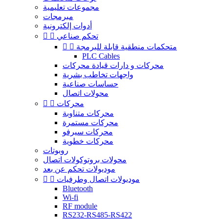
مجموعات تعليمية
مبرمجات
أدوات إلكترونية
تحكم صناعي


متحكمات منطقية قابلة للبرمجة


PLC Cables
محركات و دارات قيادة محركات
واجهات تخاطب بشرية
حساسات صناعية
محولات اتصال
محركات


محركات متناوبة
محركات مستمرة
محركات سيرفو
محركات خطوية
روبوتات
محولات بروتوكولات اتصال
موديولات تحكم عن بعد
موديولات اتصال وطرفيات


Bluetooth
Wi-fi
RF module
RS232-RS485-RS422