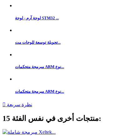
لوحة آرم - لوحة STM32 ...
تحويلة توسعة للوحات مت...
مبرمجة متحكمات ARM نوع...
مبرمجة متحكمات ARM نوع...
نظرة سريعة

15 منتجات أخرى في نفس الفئة: