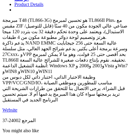
Product Details
مبرمجة T48 (TL866-3G) هو تحسين لمبرمج TL866II Plus، مع
مقبس ZIF صناعي عالي الجودة مكون من 40 سنًا (قابل للتوصيل/
الاستبدال)، ويعتمد على وحدة تحكم دقيقة 32 بت بتردد 120 ميجا
هرتز وتصميم لوحة دوائر مطبوعة مكون من 4 طبقات.
يدعم ذاكرة NAND EMMC عالية السعة حتى 256 جيجابايت
وسرعة برمجة أعلى بكثير. يدعم شرائح الجهد العالي، مثل سلسلة
27Cxxx، وVPP بحد أقصى حتى 25 فولت، وهو ما لا يمكن لمبرمج
TL866II تحقيقه. نقوم بإنتاج دفعات صغيرة للشرائح عالية السعة.
أنظمة التشغيل الداعمة: Windows XP و2003 و2008 وVista وWin7
وWIN8 وWIN10 وWIN11
وظيفة الاختبار الذاتي، اختبار ذاتي لكل دبوس من
VPP/VCC/GND/IO، مناسب للمطورين وموظفي الصيانة
قبل الشراء، يرجى الاتصال بنا للتحقق من طرازات الشريحة التي
تريد برمجتها سواء كان هذا المبرمج يدعمها أم لا. سيتم تحسين
البرنامج الجديد في المستقبل
Website
المرجع
24002-37
You might also like