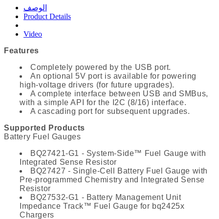
الوصف
Product Details
Video
Features
Completely powered by the USB port.
An optional 5V port is available for powering
high-voltage drivers (for future upgrades).
A complete interface between USB and SMBus,
with a simple API for the I2C (8/16) interface.
A cascading port for subsequent upgrades.
Supported Products
Battery Fuel Gauges
BQ27421-G1 - System-Side™ Fuel Gauge with
Integrated Sense Resistor
BQ27427 - Single-Cell Battery Fuel Gauge with
Pre-programmed Chemistry and Integrated Sense
Resistor
BQ27532-G1 - Battery Management Unit
Impedance Track™ Fuel Gauge for bq2425x
Chargers