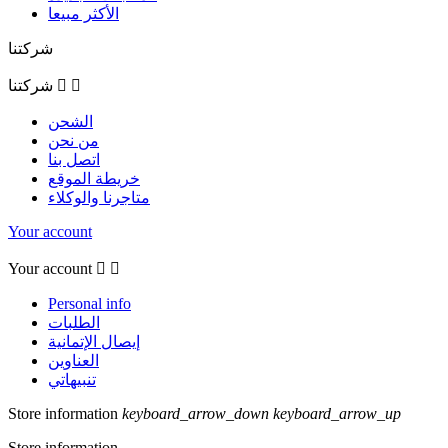
الأكثر مبيعا
شركتنا


شركتنا
الشحن
من نحن
اتصل بنا
خريطة الموقع
متاجرنا والوكلاء
Your account
Your account


Personal info
الطلبات
إيصال الإتمانية
العناوين
تنبيهاتي
Store information
keyboard_arrow_down
keyboard_arrow_up
Store information