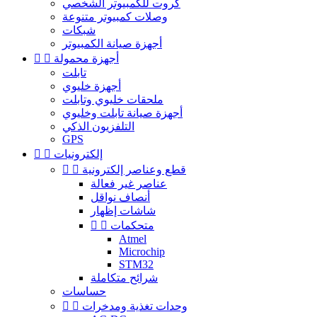
كروت للكمبيوتر الشخصي
وصلات كمبيوتر متنوعة
شبكات
أجهزة صيانة الكمبيوتر
أجهزة محمولة


تابلت
أجهزة خليوي
ملحقات خليوي وتابلت
أجهزة صيانة تابلت وخليوي
التلفزيون الذكي
GPS
إلكترونيات


قطع وعناصر إلكترونية


عناصر غير فعالة
أنصاف نواقل
شاشات إظهار
متحكمات


Atmel
Microchip
STM32
شرائح متكاملة
حساسات
وحدات تغذية ومدخرات

