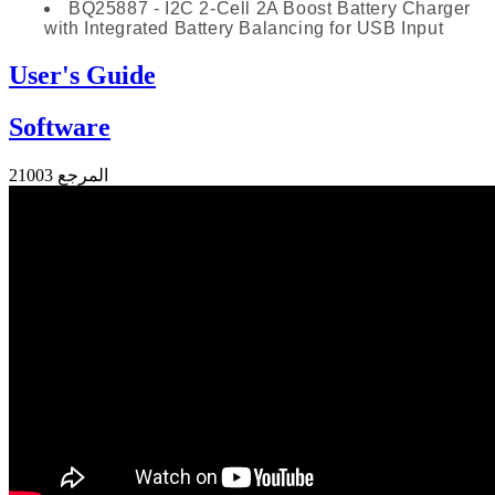
BQ25887 - I2C 2-Cell 2A Boost Battery Charger
with Integrated Battery Balancing for USB Input
User's Guide
Software
المرجع
21003