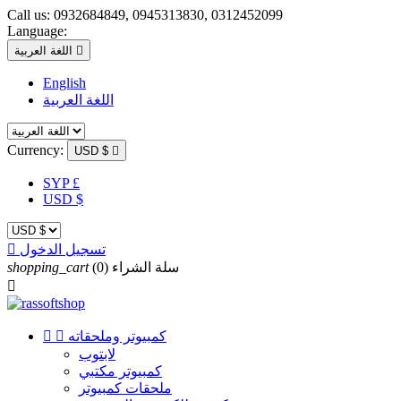
Call us:
0932684849, 0945313830, 0312452099
Language:

اللغة العربية
English
اللغة العربية
Currency:
USD $

SYP £
USD $
تسجيل الدخول

سلة الشراء
(0)
shopping_cart

كمبيوتر وملحقاته


لابتوب
كمبيوتر مكتبي
ملحقات كمبيوتر