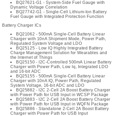
BQ27621-G1 - System-Side Fuel Gauge with
Dynamic Voltage Correlation
BQ27742-G1 - Single-Cell Lithium-Ion Battery
Fuel Gauge with Integrated Protection Function
Battery Charger ICs
BQ21062 - 500mA Single-Cell Battery Linear
Charger with 10nA Shipment Mode, Power Path,
Regulated System Voltage and LDO
BQ25125 - Low IQ Highly Integrated Battery
Charge Management Solution for Wearables and
the Internet of Things
BQ25150 - I2C-Controlled 500mA Linear Battery
Charger with Power Path, Low Iq, Integrated LDO
and 16-bit ADC
BQ25155 - 500mA Single-Cell Battery Linear
Charger with 10nA IQ, Power Path, Regulated
System Voltage, 16-bit ADC and LDO
BQ25882 - I2C 2-Cell 2A Boost Battery Charger
with Power Path for USB Input in WCSP Package
BQ25883 - I2C 2-Cell 2A Boost Battery Charger
with Power Path for USB Input in WQFN Package
BQ25886 - Standalone 2-Cell 2A Boost Battery
Charger with Power Path for USB Input