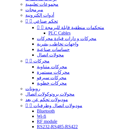
مجموعات تعليمية
مبرمجات
أدوات إلكترونية
تحكم صناعي


متحكمات منطقية قابلة للبرمجة


PLC Cables
محركات و دارات قيادة محركات
واجهات تخاطب بشرية
حساسات صناعية
محولات اتصال
محركات


محركات متناوبة
محركات مستمرة
محركات سيرفو
محركات خطوية
روبوتات
محولات بروتوكولات اتصال
موديولات تحكم عن بعد
موديولات اتصال وطرفيات


Bluetooth
Wi-fi
RF module
RS232-RS485-RS422