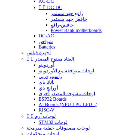
AC-DC


DC-DC
رافع جهد مستمر
خافض جهد مستمر
خافض-رافع
Power Bank motherboards
DC-AC
شواحن
Batteries
أجهزة قياس
العتاد مفتوح المصدر


أوردوينو
لوحات متوافقة مع الأوردوينو
راسبيري بي
بانانا باي
أورانج باي
لوحات مفتوحة المصدر أخرى
ESP32 Boards
AI Boards (NPU TPU LPU ..)
RISC-V
لوحات آرم


STM32 لوحات
لوحات مصفوفات حقلية مبرمجة
لوحات متحكمات