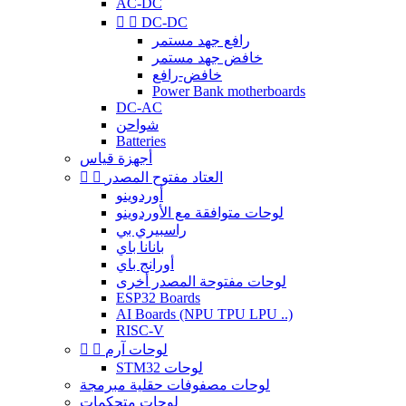
AC-DC


DC-DC
رافع جهد مستمر
خافض جهد مستمر
خافض-رافع
Power Bank motherboards
DC-AC
شواحن
Batteries
أجهزة قياس
العتاد مفتوح المصدر


أوردوينو
لوحات متوافقة مع الأوردوينو
راسبيري بي
بانانا باي
أورانج باي
لوحات مفتوحة المصدر أخرى
ESP32 Boards
AI Boards (NPU TPU LPU ..)
RISC-V
لوحات آرم


STM32 لوحات
لوحات مصفوفات حقلية مبرمجة
لوحات متحكمات