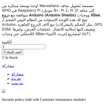
لوحة توسعة مبتكرة من Waveshare، مصممة لتحويل منافذ
GPIO في Raspberry Pi (موديل B+، Pi 2، Pi 3) إلى منافذ
.
XBee
ووحدات
دروع Arduino (Arduino Shields)
متوافقة مع
تتيح لك هذه اللوحة الاستفادة من النظام البيئي الضخم لـ
Arduino، مع آلاف الدروع الجاهزة (مثل التحكم بالمحركات، GPS،
GSM، شاشات العرض، وغيرها)، وتضيف إليها إمكانية الاتصال
اللاسلكي عبر وحدات XBee لمشاريع إنترنت الأشياء (IoT).
الكمية
أضف للسلة


In Stock
مشاركة
مشاركة
تغريدة
بنترست
Security policy (edit with Customer reassurance module)