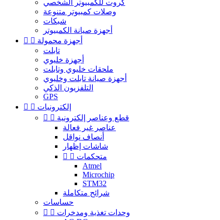
كروت للكمبيوتر الشخصي
وصلات كمبيوتر متنوعة
شبكات
أجهزة صيانة الكمبيوتر
أجهزة محمولة


تابلت
أجهزة خليوي
ملحقات خليوي وتابلت
أجهزة صيانة تابلت وخليوي
التلفزيون الذكي
GPS
إلكترونيات


قطع وعناصر إلكترونية


عناصر غير فعالة
أنصاف نواقل
شاشات إظهار
متحكمات


Atmel
Microchip
STM32
شرائح متكاملة
حساسات
وحدات تغذية ومدخرات

