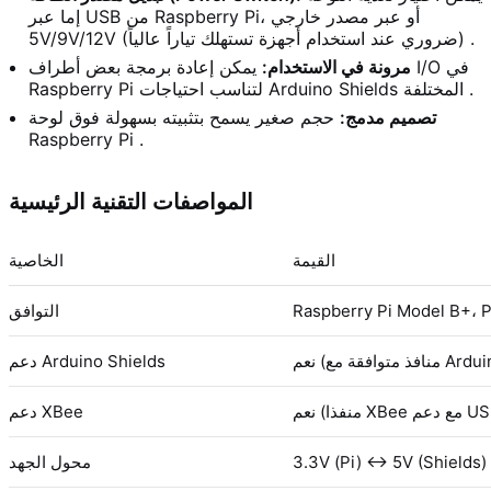
إما عبر USB من Raspberry Pi، أو عبر مصدر خارجي
5V/9V/12V (ضروري عند استخدام أجهزة تستهلك تياراً عالياً) .
مرونة في الاستخدام:
يمكن إعادة برمجة بعض أطراف I/O في
Raspberry Pi لتناسب احتياجات Arduino Shields المختلفة .
تصميم مدمج:
حجم صغير يسمح بتثبيته بسهولة فوق لوحة
Raspberry Pi .
المواصفات التقنية الرئيسية
القيمة
الخاصية
Raspberry Pi Model B+، Pi 2
التوافق
Arduino Uno )
دعم Arduino Shields
م USB VCP)
دعم XBee
3.3V (Pi) ↔ 5V (Shields)
محول الجهد