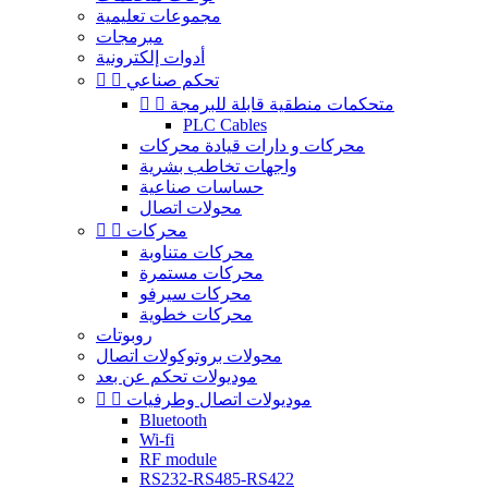
مجموعات تعليمية
مبرمجات
أدوات إلكترونية
تحكم صناعي


متحكمات منطقية قابلة للبرمجة


PLC Cables
محركات و دارات قيادة محركات
واجهات تخاطب بشرية
حساسات صناعية
محولات اتصال
محركات


محركات متناوبة
محركات مستمرة
محركات سيرفو
محركات خطوية
روبوتات
محولات بروتوكولات اتصال
موديولات تحكم عن بعد
موديولات اتصال وطرفيات


Bluetooth
Wi-fi
RF module
RS232-RS485-RS422