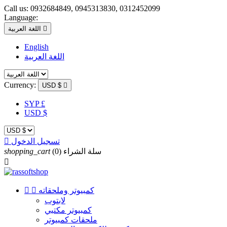
Call us:
0932684849, 0945313830, 0312452099
Language:

اللغة العربية
English
اللغة العربية
Currency:
USD $

SYP £
USD $
تسجيل الدخول

سلة الشراء
(0)
shopping_cart

كمبيوتر وملحقاته


لابتوب
كمبيوتر مكتبي
ملحقات كمبيوتر