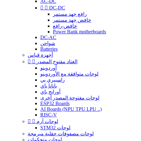
AC-DC


DC-DC
رافع جهد مستمر
خافض جهد مستمر
خافض-رافع
Power Bank motherboards
DC-AC
شواحن
Batteries
أجهزة قياس
العتاد مفتوح المصدر


أوردوينو
لوحات متوافقة مع الأوردوينو
راسبيري بي
بانانا باي
أورانج باي
لوحات مفتوحة المصدر أخرى
ESP32 Boards
AI Boards (NPU TPU LPU ..)
RISC-V
لوحات آرم


STM32 لوحات
لوحات مصفوفات حقلية مبرمجة
لوحات متحكمات