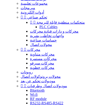
مجموعات تعليمية
مبرمجات
أدوات إلكترونية
تحكم صناعي


متحكمات منطقية قابلة للبرمجة


PLC Cables
محركات و دارات قيادة محركات
واجهات تخاطب بشرية
حساسات صناعية
محولات اتصال
محركات


محركات متناوبة
محركات مستمرة
محركات سيرفو
محركات خطوية
روبوتات
محولات بروتوكولات اتصال
موديولات تحكم عن بعد
موديولات اتصال وطرفيات


Bluetooth
Wi-fi
RF module
RS232-RS485-RS422