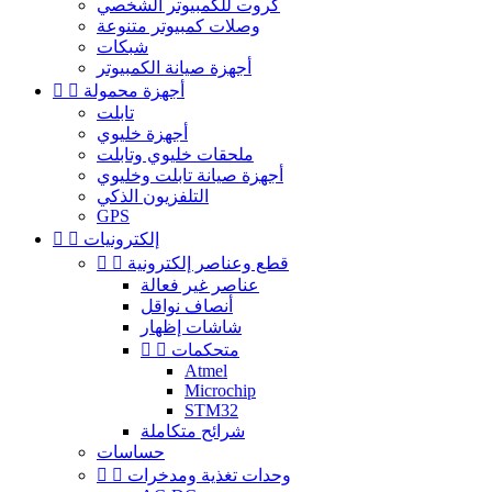
كروت للكمبيوتر الشخصي
وصلات كمبيوتر متنوعة
شبكات
أجهزة صيانة الكمبيوتر
أجهزة محمولة


تابلت
أجهزة خليوي
ملحقات خليوي وتابلت
أجهزة صيانة تابلت وخليوي
التلفزيون الذكي
GPS
إلكترونيات


قطع وعناصر إلكترونية


عناصر غير فعالة
أنصاف نواقل
شاشات إظهار
متحكمات


Atmel
Microchip
STM32
شرائح متكاملة
حساسات
وحدات تغذية ومدخرات

