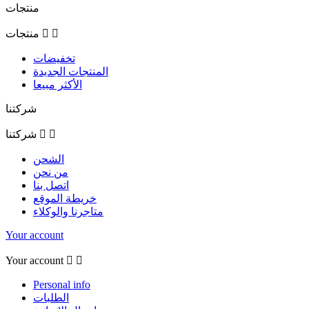
منتجات


منتجات
تخفيضات
المنتجات الجديدة
الأكثر مبيعا
شركتنا


شركتنا
الشحن
من نحن
اتصل بنا
خريطة الموقع
متاجرنا والوكلاء
Your account
Your account


Personal info
الطلبات